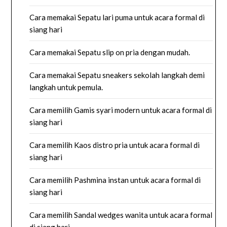
Cara memakai Sepatu lari puma untuk acara formal di
siang hari
Cara memakai Sepatu slip on pria dengan mudah.
Cara memakai Sepatu sneakers sekolah langkah demi
langkah untuk pemula.
Cara memilih Gamis syari modern untuk acara formal di
siang hari
Cara memilih Kaos distro pria untuk acara formal di
siang hari
Cara memilih Pashmina instan untuk acara formal di
siang hari
Cara memilih Sandal wedges wanita untuk acara formal