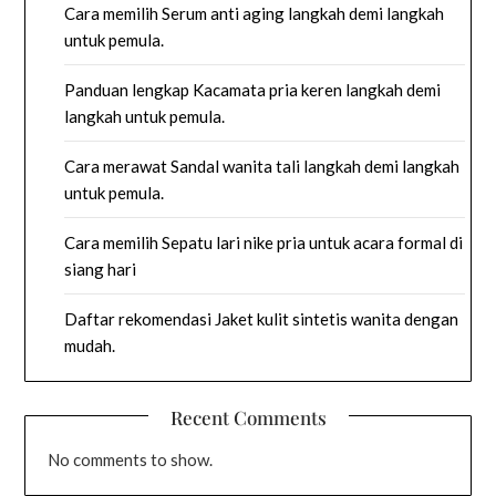
Cara memilih Serum anti aging langkah demi langkah
untuk pemula.
Panduan lengkap Kacamata pria keren langkah demi
langkah untuk pemula.
Cara merawat Sandal wanita tali langkah demi langkah
untuk pemula.
Cara memilih Sepatu lari nike pria untuk acara formal di
siang hari
Daftar rekomendasi Jaket kulit sintetis wanita dengan
mudah.
Recent Comments
No comments to show.