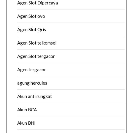
Agen Slot Dipercaya
Agen Slot ovo
Agen Slot Qris
Agen Slot telkomsel
Agen Slot tergacor
Agen tergacor
agung hercules
Akun anti rungkat
Akun BCA
Akun BNI