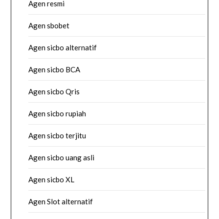
Agen resmi
Agen sbobet
Agen sicbo alternatif
Agen sicbo BCA
Agen sicbo Qris
Agen sicbo rupiah
Agen sicbo terjitu
Agen sicbo uang asli
Agen sicbo XL
Agen Slot alternatif