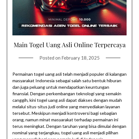
Main Togel Uang Asli Online Terpercaya
Posted on
February 18, 2025
Permainan togel uang asli telah menjadi populer di kalangan
masyarakat Indonesia sebagai salah satu bentuk hiburan
dan juga peluang untuk mendapatkan keuntungan
finansial. Dengan perkembangan teknologi yang semakin
canggih, kini togel uang asli dapat diakses dengan mudah
melalui situs-situs judi online yang menyediakan layanan
tersebut. Meskipun menjadi kontroversi bagi sebagian
orang, namun minat masyarakat terhadap permainan ini
terus meningkat. Dengan taruhan yang bisa dimulai dengan
nominal yang terjangkau, togel uang asli menjadi pilihan