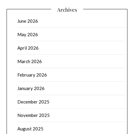
Archives
June 2026
May 2026
April 2026
March 2026
February 2026
January 2026
December 2025
November 2025
August 2025