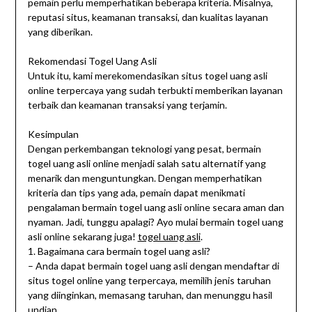
pemain perlu memperhatikan beberapa kriteria. Misalnya,
reputasi situs, keamanan transaksi, dan kualitas layanan
yang diberikan.
Rekomendasi Togel Uang Asli
Untuk itu, kami merekomendasikan situs togel uang asli
online terpercaya yang sudah terbukti memberikan layanan
terbaik dan keamanan transaksi yang terjamin.
Kesimpulan
Dengan perkembangan teknologi yang pesat, bermain
togel uang asli online menjadi salah satu alternatif yang
menarik dan menguntungkan. Dengan memperhatikan
kriteria dan tips yang ada, pemain dapat menikmati
pengalaman bermain togel uang asli online secara aman dan
nyaman. Jadi, tunggu apalagi? Ayo mulai bermain togel uang
asli online sekarang juga!
togel uang asli
.
1. Bagaimana cara bermain togel uang asli?
– Anda dapat bermain togel uang asli dengan mendaftar di
situs togel online yang terpercaya, memilih jenis taruhan
yang diinginkan, memasang taruhan, dan menunggu hasil
undian.