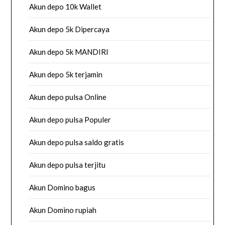
Akun depo 10k Wallet
Akun depo 5k Dipercaya
Akun depo 5k MANDIRI
Akun depo 5k terjamin
Akun depo pulsa Online
Akun depo pulsa Populer
Akun depo pulsa saldo gratis
Akun depo pulsa terjitu
Akun Domino bagus
Akun Domino rupiah