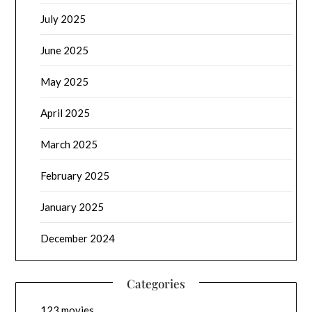
July 2025
June 2025
May 2025
April 2025
March 2025
February 2025
January 2025
December 2024
Categories
123 movies