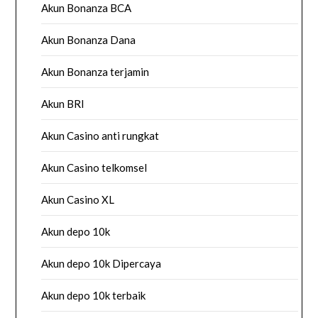
Akun Bonanza BCA
Akun Bonanza Dana
Akun Bonanza terjamin
Akun BRI
Akun Casino anti rungkat
Akun Casino telkomsel
Akun Casino XL
Akun depo 10k
Akun depo 10k Dipercaya
Akun depo 10k terbaik