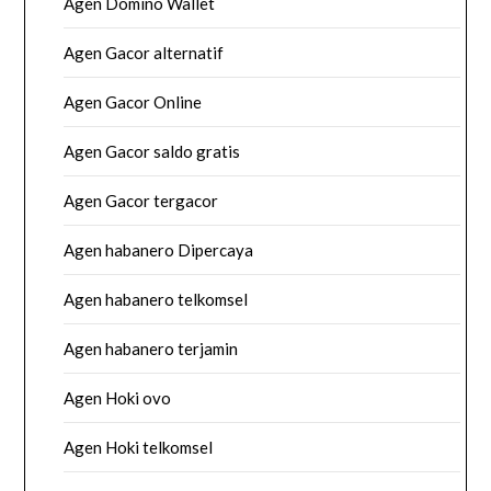
Agen Domino Wallet
Agen Gacor alternatif
Agen Gacor Online
Agen Gacor saldo gratis
Agen Gacor tergacor
Agen habanero Dipercaya
Agen habanero telkomsel
Agen habanero terjamin
Agen Hoki ovo
Agen Hoki telkomsel