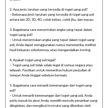
2. Apa jenis taruhan yang tersedia di togel uang asli?
– Beberapa jenis taruhan yang tersedia di togel uang asli
antara lain 2D, 3D, 4D, colok bebas, colok jitu, dan macau.
3. Bagaimana cara menentukan angka yang tepat dalam
togel uang asli?
– Untuk menentukan angka yang tepat dalam togel uang
asli, Anda dapat menggunakan rumus matematika, melihat
hasil keluaran sebelumnya, atau mengandalkan insting.
4. Apakah togel uang asli legal?
– Togel uang asli tidak selalu legal di semua negara atau
wilayah. Pastikan untuk memeriksa hukum perjudian di
tempat Anda tinggal sebelum bermain.
5. Bagaimana cara menarik kemenangan dari togel uang
asli?
– Untuk menarik kemenangan dari togel uang asli, Anda
perlu masuk ke akun Anda, memilih metode penarikan yang
diinginkan, dan mengikuti instruksi yang diberikan oleh