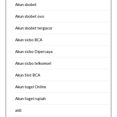
Akun sbobet
Akun sbobet ovo
Akun sbobet tergacor
Akun sicbo BCA
Akun sicbo Dipercaya
Akun sicbo telkomsel
Akun Slot BCA
Akun togel Online
Akun togel rupiah
aldi