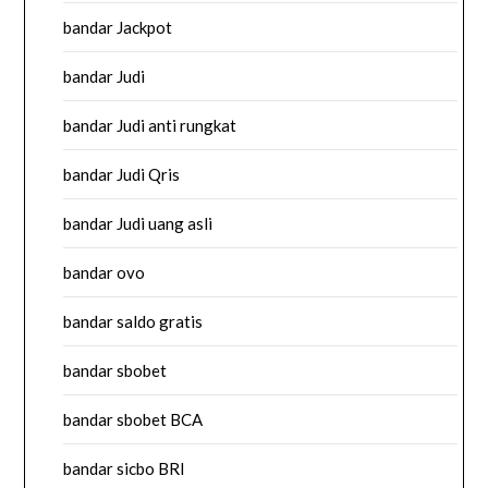
bandar Jackpot
bandar Judi
bandar Judi anti rungkat
bandar Judi Qris
bandar Judi uang asli
bandar ovo
bandar saldo gratis
bandar sbobet
bandar sbobet BCA
bandar sicbo BRI