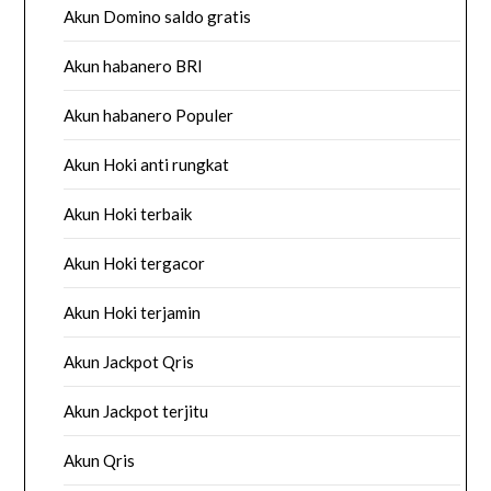
Akun Domino saldo gratis
Akun habanero BRI
Akun habanero Populer
Akun Hoki anti rungkat
Akun Hoki terbaik
Akun Hoki tergacor
Akun Hoki terjamin
Akun Jackpot Qris
Akun Jackpot terjitu
Akun Qris