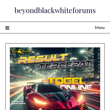
Skip
beyondblackwhiteforums
to
content
Menu