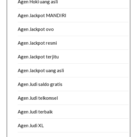
Agen Hoki uang asli
Agen Jackpot MANDIRI
Agen Jackpot ovo
Agen Jackpot resmi
Agen Jackpot terjitu
Agen Jackpot uang asli
Agen Judi saldo gratis
Agen Judi telkomsel
Agen Judi terbaik
Agen Judi XL