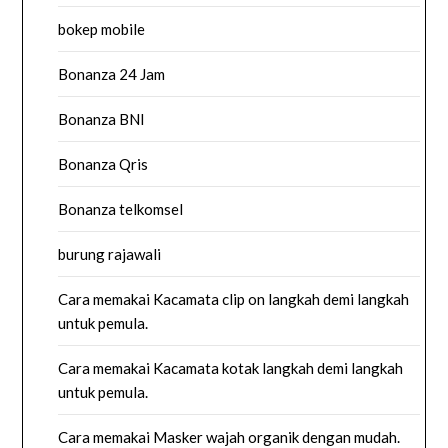
bokep mobile
Bonanza 24 Jam
Bonanza BNI
Bonanza Qris
Bonanza telkomsel
burung rajawali
Cara memakai Kacamata clip on langkah demi langkah
untuk pemula.
Cara memakai Kacamata kotak langkah demi langkah
untuk pemula.
Cara memakai Masker wajah organik dengan mudah.