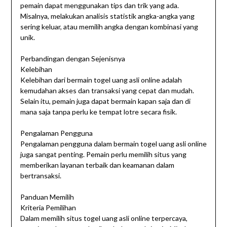
pemain dapat menggunakan tips dan trik yang ada.
Misalnya, melakukan analisis statistik angka-angka yang
sering keluar, atau memilih angka dengan kombinasi yang
unik.
Perbandingan dengan Sejenisnya
Kelebihan
Kelebihan dari bermain togel uang asli online adalah
kemudahan akses dan transaksi yang cepat dan mudah.
Selain itu, pemain juga dapat bermain kapan saja dan di
mana saja tanpa perlu ke tempat lotre secara fisik.
Pengalaman Pengguna
Pengalaman pengguna dalam bermain togel uang asli online
juga sangat penting. Pemain perlu memilih situs yang
memberikan layanan terbaik dan keamanan dalam
bertransaksi.
Panduan Memilih
Kriteria Pemilihan
Dalam memilih situs togel uang asli online terpercaya,