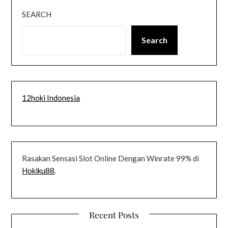
SEARCH
Search
12hoki Indonesia
Rasakan Sensasi Slot Online Dengan Winrate 99% di
Hokiku88
.
Recent Posts