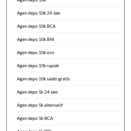
Agen depo 10k 24 Jam
Agen depo 10k BCA
Agen depo 10k BNI
Agen depo 10k ovo
Agen depo 10k rupiah
Agen depo 10k saldo gratis
Agen depo 5k 24 Jam
Agen depo 5k alternatif
Agen depo 5k BCA