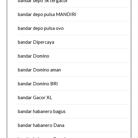
bandar depo 5k tergacor
bandar depo pulsa MANDIRI
bandar depo pulsa ovo
bandar Dipercaya
bandar Domino
bandar Domino aman
bandar Domino BRI
bandar Gacor XL
bandar habanero bagus
bandar habanero Dana