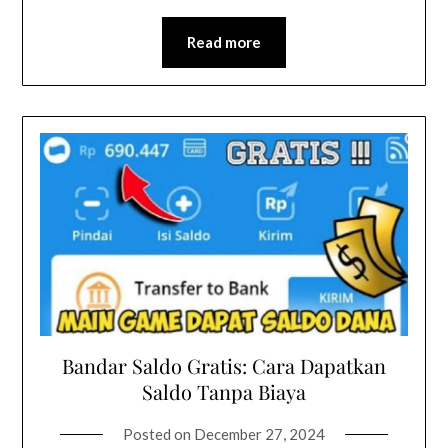
Read more
Bandar Saldo Gratis: Cara Dapatkan
Saldo Tanpa Biaya
Posted on
December 27, 2024