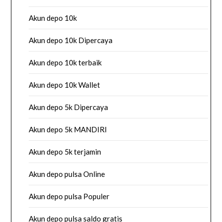
Akun depo 10k
Akun depo 10k Dipercaya
Akun depo 10k terbaik
Akun depo 10k Wallet
Akun depo 5k Dipercaya
Akun depo 5k MANDIRI
Akun depo 5k terjamin
Akun depo pulsa Online
Akun depo pulsa Populer
Akun depo pulsa saldo gratis