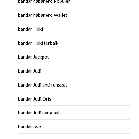
bandar habanero Populer
bandar habanero Wallet
bandar Hoki
bandar Hoki terbaik
bandar Jackpot
bandar Judi
bandar Judi anti rungkat
bandar Judi Qris
bandar Judi uang asli
bandar ovo