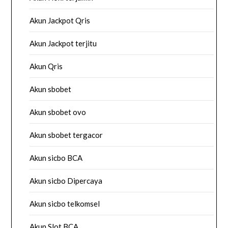
Akun Jackpot Qris
Akun Jackpot terjitu
Akun Qris
Akun sbobet
Akun sbobet ovo
Akun sbobet tergacor
Akun sicbo BCA
Akun sicbo Dipercaya
Akun sicbo telkomsel
Akun Slot BCA