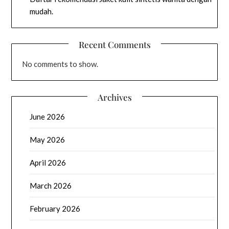
mudah.
Recent Comments
No comments to show.
Archives
June 2026
May 2026
April 2026
March 2026
February 2026