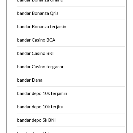
bandar Bonanza Qris
bandar Bonanza terjamin
bandar Casino BCA
bandar Casino BRI
bandar Casino tergacor
bandar Dana
bandar depo 10k terjamin
bandar depo 10k terjitu
bandar depo 5k BNI