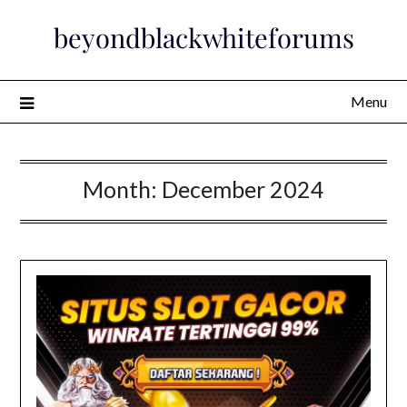
Skip
beyondblackwhiteforums
to
content
Menu
Month:
December 2024