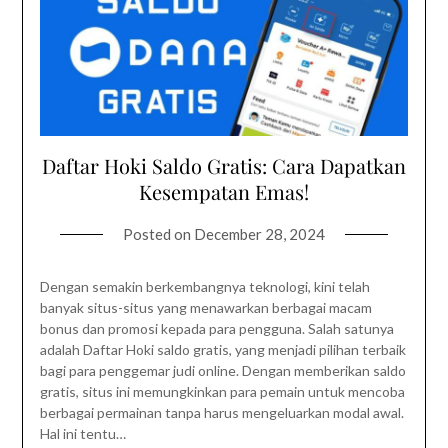
Daftar Hoki Saldo Gratis: Cara Dapatkan
Kesempatan Emas!
Posted on
December 28, 2024
Dengan semakin berkembangnya teknologi, kini telah
banyak situs-situs yang menawarkan berbagai macam
bonus dan promosi kepada para pengguna. Salah satunya
adalah Daftar Hoki saldo gratis, yang menjadi pilihan terbaik
bagi para penggemar judi online. Dengan memberikan saldo
gratis, situs ini memungkinkan para pemain untuk mencoba
berbagai permainan tanpa harus mengeluarkan modal awal.
Hal ini tentu…