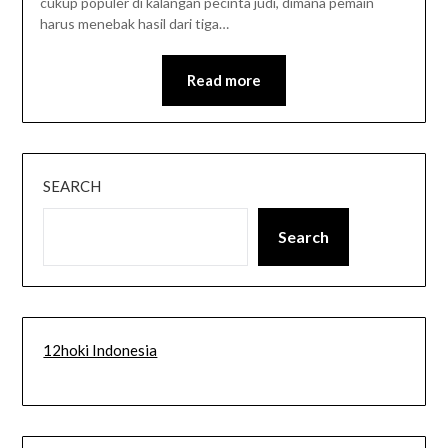
cukup populer di kalangan pecinta judi, dimana pemain
harus menebak hasil dari tiga…
Read more
SEARCH
Search
12hoki Indonesia