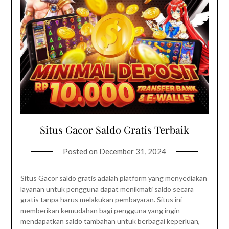
Situs Gacor Saldo Gratis Terbaik
Posted on
December 31, 2024
Situs Gacor saldo gratis adalah platform yang menyediakan
layanan untuk pengguna dapat menikmati saldo secara
gratis tanpa harus melakukan pembayaran. Situs ini
memberikan kemudahan bagi pengguna yang ingin
mendapatkan saldo tambahan untuk berbagai keperluan,