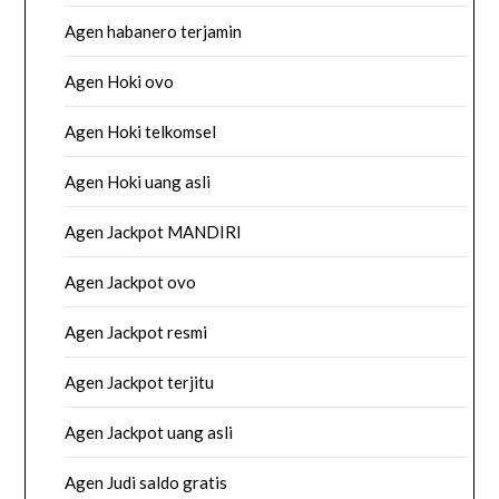
Agen habanero terjamin
Agen Hoki ovo
Agen Hoki telkomsel
Agen Hoki uang asli
Agen Jackpot MANDIRI
Agen Jackpot ovo
Agen Jackpot resmi
Agen Jackpot terjitu
Agen Jackpot uang asli
Agen Judi saldo gratis