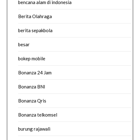
bencana alam di indonesia
Berita Olahraga
berita sepakbola
besar
bokep mobile
Bonanza 24 Jam
Bonanza BNI
Bonanza Qris
Bonanza telkomsel
burung rajawali