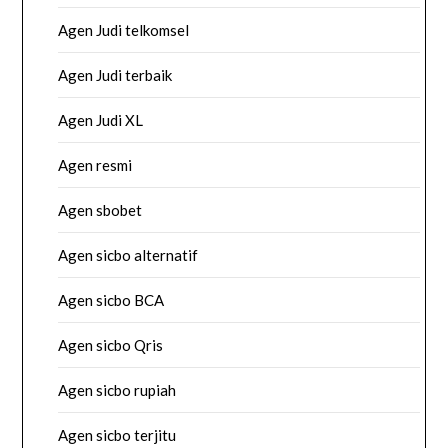
Agen Judi telkomsel
Agen Judi terbaik
Agen Judi XL
Agen resmi
Agen sbobet
Agen sicbo alternatif
Agen sicbo BCA
Agen sicbo Qris
Agen sicbo rupiah
Agen sicbo terjitu