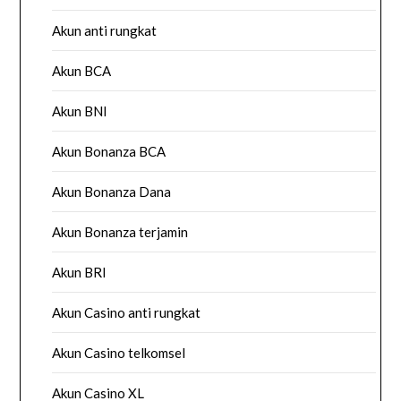
Akun anti rungkat
Akun BCA
Akun BNI
Akun Bonanza BCA
Akun Bonanza Dana
Akun Bonanza terjamin
Akun BRI
Akun Casino anti rungkat
Akun Casino telkomsel
Akun Casino XL