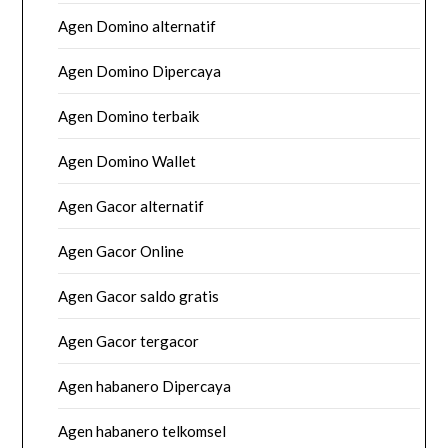
Agen Domino alternatif
Agen Domino Dipercaya
Agen Domino terbaik
Agen Domino Wallet
Agen Gacor alternatif
Agen Gacor Online
Agen Gacor saldo gratis
Agen Gacor tergacor
Agen habanero Dipercaya
Agen habanero telkomsel