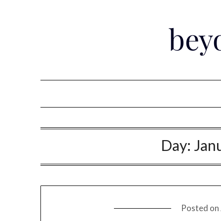
Skip
to
bey
content
Day:
Jan
Posted on