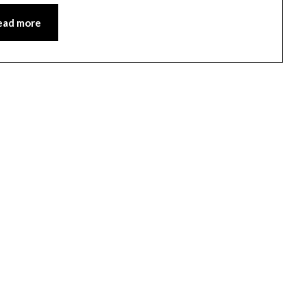
ead more