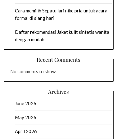
Cara memilih Sepatu lari nike pria untuk acara
formal di siang hari
Daftar rekomendasi Jaket kulit sintetis wanita
dengan mudah.
Recent Comments
No comments to show.
Archives
June 2026
May 2026
April 2026