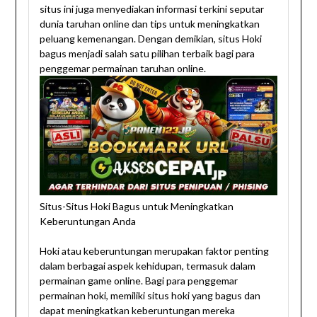
situs ini juga menyediakan informasi terkini seputar
dunia taruhan online dan tips untuk meningkatkan
peluang kemenangan. Dengan demikian, situs Hoki
bagus menjadi salah satu pilihan terbaik bagi para
penggemar permainan taruhan online.
Situs-Situs Hoki Bagus untuk Meningkatkan
Keberuntungan Anda
Hoki atau keberuntungan merupakan faktor penting
dalam berbagai aspek kehidupan, termasuk dalam
permainan game online. Bagi para penggemar
permainan hoki, memiliki situs hoki yang bagus dan
dapat meningkatkan keberuntungan mereka