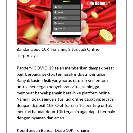
Bandar Depo 10K Terjamin: Situs Judi Online
Terpercaya
Pandemi COVID-19 telah memberikan dampak besar
bagi berbagai sektor, termasuk industri perjudian.
Banyak kasino fisik yang harus ditutup sementara
untuk mencegah penyebaran virus, sehingga
membuat banyak pemain beralih ke platform online.
Namun, tidak semua situs judi online dapat dipercaya
dengan deposit 10k. Oleh karena itu, penting untuk
mencari bandar depo 10k terjamin agar dapat bermain
dengan nyaman dan aman.
Keuntungan Bandar Depo 10K Terjamin