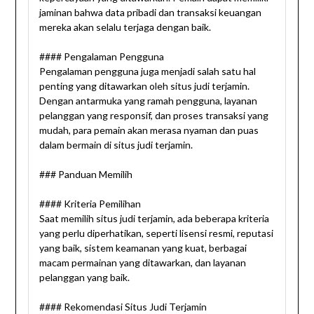
jaminan bahwa data pribadi dan transaksi keuangan
mereka akan selalu terjaga dengan baik.
#### Pengalaman Pengguna
Pengalaman pengguna juga menjadi salah satu hal
penting yang ditawarkan oleh situs judi terjamin.
Dengan antarmuka yang ramah pengguna, layanan
pelanggan yang responsif, dan proses transaksi yang
mudah, para pemain akan merasa nyaman dan puas
dalam bermain di situs judi terjamin.
### Panduan Memilih
#### Kriteria Pemilihan
Saat memilih situs judi terjamin, ada beberapa kriteria
yang perlu diperhatikan, seperti lisensi resmi, reputasi
yang baik, sistem keamanan yang kuat, berbagai
macam permainan yang ditawarkan, dan layanan
pelanggan yang baik.
#### Rekomendasi Situs Judi Terjamin