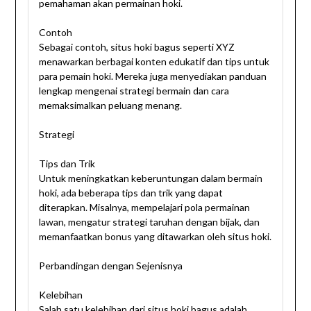
pemahaman akan permainan hoki.
Contoh
Sebagai contoh, situs hoki bagus seperti XYZ
menawarkan berbagai konten edukatif dan tips untuk
para pemain hoki. Mereka juga menyediakan panduan
lengkap mengenai strategi bermain dan cara
memaksimalkan peluang menang.
Strategi
Tips dan Trik
Untuk meningkatkan keberuntungan dalam bermain
hoki, ada beberapa tips dan trik yang dapat
diterapkan. Misalnya, mempelajari pola permainan
lawan, mengatur strategi taruhan dengan bijak, dan
memanfaatkan bonus yang ditawarkan oleh situs hoki.
Perbandingan dengan Sejenisnya
Kelebihan
Salah satu kelebihan dari situs hoki bagus adalah