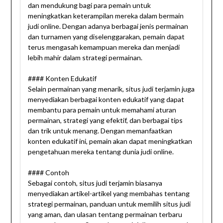
dan mendukung bagi para pemain untuk
meningkatkan keterampilan mereka dalam bermain
judi online. Dengan adanya berbagai jenis permainan
dan turnamen yang diselenggarakan, pemain dapat
terus mengasah kemampuan mereka dan menjadi
lebih mahir dalam strategi permainan.
#### Konten Edukatif
Selain permainan yang menarik, situs judi terjamin juga
menyediakan berbagai konten edukatif yang dapat
membantu para pemain untuk memahami aturan
permainan, strategi yang efektif, dan berbagai tips
dan trik untuk menang. Dengan memanfaatkan
konten edukatif ini, pemain akan dapat meningkatkan
pengetahuan mereka tentang dunia judi online.
#### Contoh
Sebagai contoh, situs judi terjamin biasanya
menyediakan artikel-artikel yang membahas tentang
strategi permainan, panduan untuk memilih situs judi
yang aman, dan ulasan tentang permainan terbaru