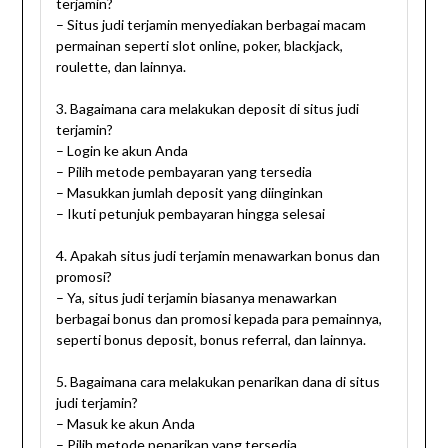
terjamin?
– Situs judi terjamin menyediakan berbagai macam
permainan seperti slot online, poker, blackjack,
roulette, dan lainnya.
3. Bagaimana cara melakukan deposit di situs judi
terjamin?
– Login ke akun Anda
– Pilih metode pembayaran yang tersedia
– Masukkan jumlah deposit yang diinginkan
– Ikuti petunjuk pembayaran hingga selesai
4. Apakah situs judi terjamin menawarkan bonus dan
promosi?
– Ya, situs judi terjamin biasanya menawarkan
berbagai bonus dan promosi kepada para pemainnya,
seperti bonus deposit, bonus referral, dan lainnya.
5. Bagaimana cara melakukan penarikan dana di situs
judi terjamin?
– Masuk ke akun Anda
– Pilih metode penarikan yang tersedia