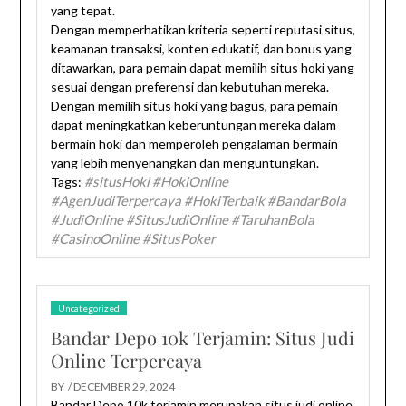
yang tepat.
Dengan memperhatikan kriteria seperti reputasi situs,
keamanan transaksi, konten edukatif, dan bonus yang
ditawarkan, para pemain dapat memilih situs hoki yang
sesuai dengan preferensi dan kebutuhan mereka.
Dengan memilih situs hoki yang bagus, para pemain
dapat meningkatkan keberuntungan mereka dalam
bermain hoki dan memperoleh pengalaman bermain
yang lebih menyenangkan dan menguntungkan.
#situsHoki #HokiOnline
Tags:
#AgenJudiTerpercaya #HokiTerbaik #BandarBola
#JudiOnline #SitusJudiOnline #TaruhanBola
#CasinoOnline #SitusPoker
Uncategorized
Bandar Depo 10k Terjamin: Situs Judi
Online Terpercaya
BY
/ DECEMBER 29, 2024
Bandar Depo 10k terjamin merupakan situs judi online