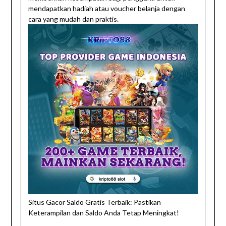
mendapatkan hadiah atau voucher belanja dengan
cara yang mudah dan praktis.
Situs Gacor Saldo Gratis Terbaik: Pastikan
Keterampilan dan Saldo Anda Tetap Meningkat!