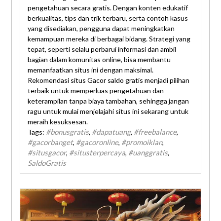
pengetahuan secara gratis. Dengan konten edukatif
berkualitas, tips dan trik terbaru, serta contoh kasus
yang disediakan, pengguna dapat meningkatkan
kemampuan mereka di berbagai bidang. Strategi yang
tepat, seperti selalu perbarui informasi dan ambil
bagian dalam komunitas online, bisa membantu
memanfaatkan situs ini dengan maksimal.
Rekomendasi situs Gacor saldo gratis menjadi pilihan
terbaik untuk memperluas pengetahuan dan
keterampilan tanpa biaya tambahan, sehingga jangan
ragu untuk mulai menjelajahi situs ini sekarang untuk
meraih kesuksesan.
#bonusgratis
#dapatuang
#freebalance
Tags:
,
,
,
#gacorbanget
#gacoronline
#promoiklan
,
,
,
#situsgacor
#situsterpercaya
#uanggratis
,
,
,
SaldoGratis