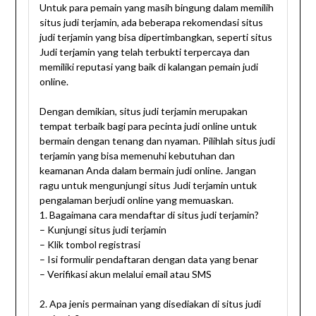
Untuk para pemain yang masih bingung dalam memilih
situs judi terjamin, ada beberapa rekomendasi situs
judi terjamin yang bisa dipertimbangkan, seperti situs
Judi terjamin yang telah terbukti terpercaya dan
memiliki reputasi yang baik di kalangan pemain judi
online.
Dengan demikian, situs judi terjamin merupakan
tempat terbaik bagi para pecinta judi online untuk
bermain dengan tenang dan nyaman. Pilihlah situs judi
terjamin yang bisa memenuhi kebutuhan dan
keamanan Anda dalam bermain judi online. Jangan
ragu untuk mengunjungi situs Judi terjamin untuk
pengalaman berjudi online yang memuaskan.
1. Bagaimana cara mendaftar di situs judi terjamin?
– Kunjungi situs judi terjamin
– Klik tombol registrasi
– Isi formulir pendaftaran dengan data yang benar
– Verifikasi akun melalui email atau SMS
2. Apa jenis permainan yang disediakan di situs judi