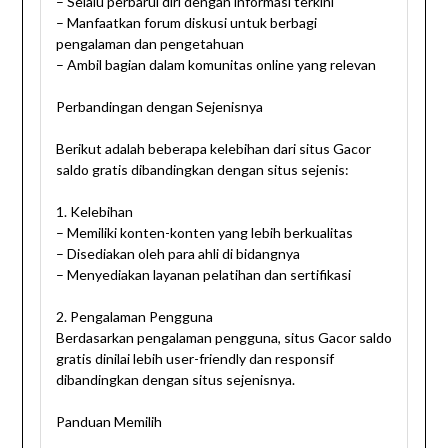
– Selalu perbarui diri dengan informasi terkini
– Manfaatkan forum diskusi untuk berbagi
pengalaman dan pengetahuan
– Ambil bagian dalam komunitas online yang relevan
Perbandingan dengan Sejenisnya
Berikut adalah beberapa kelebihan dari situs Gacor
saldo gratis dibandingkan dengan situs sejenis:
1. Kelebihan
– Memiliki konten-konten yang lebih berkualitas
– Disediakan oleh para ahli di bidangnya
– Menyediakan layanan pelatihan dan sertifikasi
2. Pengalaman Pengguna
Berdasarkan pengalaman pengguna, situs Gacor saldo
gratis dinilai lebih user-friendly dan responsif
dibandingkan dengan situs sejenisnya.
Panduan Memilih