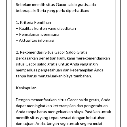
Sebelum memilih situs Gacor saldo gratis, ada
beberapa kriteria yang perlu diperhatikan:
1. Kriteria Pemilihan
– Kualitas konten yang disediakan
– Pengalaman pengguna
– Aktualitas informasi
2. Rekomendasi Situs Gacor Saldo Gratis
Berdasarkan penelitian kami, kami merekomendasikan
situs Gacor saldo gratis untuk Anda yang ingin
memperluas pengetahuan dan keterampilan Anda
tanpa harus mengeluarkan biaya tambahan.
Kesimpulan
Dengan memanfaatkan situs Gacor saldo gratis, Anda
dapat meningkatkan keterampilan dan pengetahuan
Anda tanpa harus mengeluarkan biaya. Pastikan untuk
memilih situs yang tepat sesuai dengan kebutuhan
dan tujuan Anda. Jangan ragu untuk segera mulai