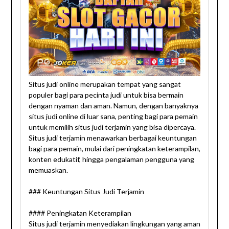
Situs judi online merupakan tempat yang sangat
populer bagi para pecinta judi untuk bisa bermain
dengan nyaman dan aman. Namun, dengan banyaknya
situs judi online di luar sana, penting bagi para pemain
untuk memilih situs judi terjamin yang bisa dipercaya.
Situs judi terjamin menawarkan berbagai keuntungan
bagi para pemain, mulai dari peningkatan keterampilan,
konten edukatif, hingga pengalaman pengguna yang
memuaskan.
### Keuntungan Situs Judi Terjamin
#### Peningkatan Keterampilan
Situs judi terjamin menyediakan lingkungan yang aman