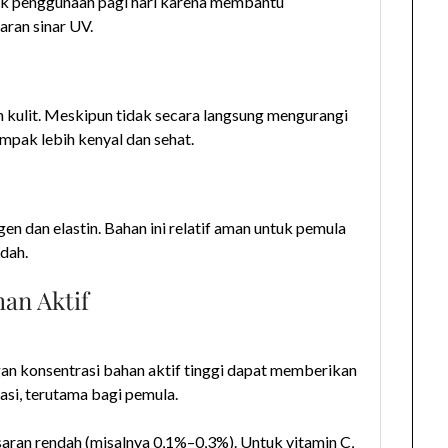
tuk penggunaan pagi hari karena membantu
aran sinar UV.
 kulit. Meskipun tidak secara langsung mengurangi
ampak lebih kenyal dan sehat.
 dan elastin. Bahan ini relatif aman untuk pemula
ndah.
han Aktif
ngan konsentrasi bahan aktif tinggi dapat memberikan
tasi, terutama bagi pemula.
saran rendah (misalnya 0,1%–0,3%). Untuk vitamin C,