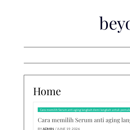
Skip
to
bey
content
Home
Cara memilih Serum anti aging langkah demi langkah untuk pemula
Cara memilih Serum anti aging la
BY
ADMIN
/ JUNE 19, 2026