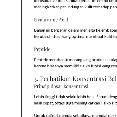
kerusakan akibat radikal bebas. Ini cocok un
meningkatkan perlindungan kulit terhadap pap
Hyaluronic Acid
Bahan ini berperan dalam menjaga kelembapan
kerutan, hidrasi yang optimal membuat kulit t
Peptide
Peptide membantu merangsang produksi kolagen
karena biasanya memiliki risiko iritasi yang re
3. Perhatikan Konsentrasi Ba
Prinsip dasar konsentrasi
Lebih tinggi tidak selalu lebih baik. Serum de
hasil cepat, tetapi juga meningkatkan risiko iri
Untuk retinol, pemula sebaiknya memulai di ki