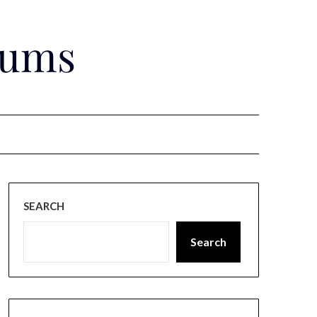
rums
SEARCH
Search