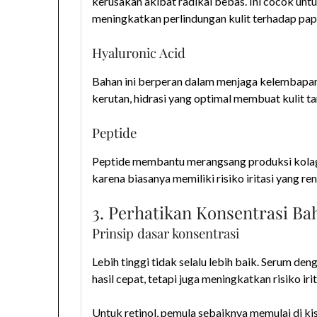
kerusakan akibat radikal bebas. Ini cocok un
meningkatkan perlindungan kulit terhadap pap
Hyaluronic Acid
Bahan ini berperan dalam menjaga kelembapan
kerutan, hidrasi yang optimal membuat kulit t
Peptide
Peptide membantu merangsang produksi kolagen
karena biasanya memiliki risiko iritasi yang re
3. Perhatikan Konsentrasi Ba
Prinsip dasar konsentrasi
Lebih tinggi tidak selalu lebih baik. Serum de
hasil cepat, tetapi juga meningkatkan risiko iri
Untuk retinol, pemula sebaiknya memulai di ki