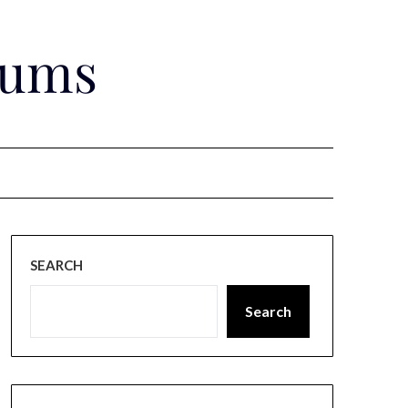
rums
SEARCH
Search