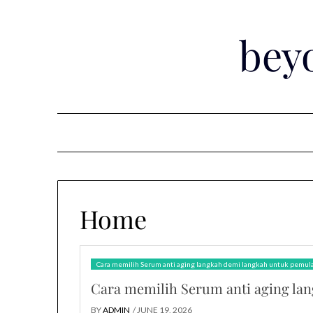
Skip
to
bey
content
Home
Cara memilih Serum anti aging langkah demi langkah untuk pemula
Cara memilih Serum anti aging la
BY
ADMIN
/ JUNE 19, 2026