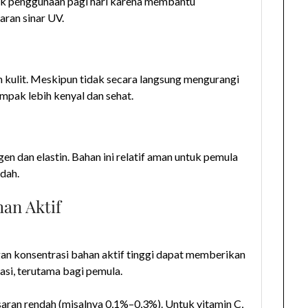
tuk penggunaan pagi hari karena membantu
aran sinar UV.
 kulit. Meskipun tidak secara langsung mengurangi
ampak lebih kenyal dan sehat.
 dan elastin. Bahan ini relatif aman untuk pemula
ndah.
han Aktif
ngan konsentrasi bahan aktif tinggi dapat memberikan
tasi, terutama bagi pemula.
saran rendah (misalnya 0,1%–0,3%). Untuk vitamin C,