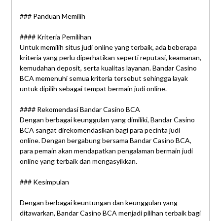
### Panduan Memilih
#### Kriteria Pemilihan
Untuk memilih situs judi online yang terbaik, ada beberapa
kriteria yang perlu diperhatikan seperti reputasi, keamanan,
kemudahan deposit, serta kualitas layanan. Bandar Casino
BCA memenuhi semua kriteria tersebut sehingga layak
untuk dipilih sebagai tempat bermain judi online.
#### Rekomendasi Bandar Casino BCA
Dengan berbagai keunggulan yang dimiliki, Bandar Casino
BCA sangat direkomendasikan bagi para pecinta judi
online. Dengan bergabung bersama Bandar Casino BCA,
para pemain akan mendapatkan pengalaman bermain judi
online yang terbaik dan mengasyikkan.
### Kesimpulan
Dengan berbagai keuntungan dan keunggulan yang
ditawarkan, Bandar Casino BCA menjadi pilihan terbaik bagi