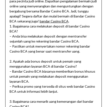
para pecinta judi online. Dapatkan pengalaman bermain judi
online yang menyenangkan dan menguntungkan dengan
bergabung bersama Bandar Casino BCA. Jadi, tunggu
apalagi? Segera daftar dan mulai bermain di Bandar Casino
BCA sekarang juga!
bandar Casino BCA
.
1. Bagaimana cara melakukan deposit di bandar Casino
BCA?
– Anda bisa melakukan deposit dengan mentransfer
sejumlah uang ke rekening bandar Casino BCA.
– Pastikan untuk menyertakan nomor rekening bandar
Casino BCA yang benar saat mentransfer uang.
2. Apakah ada bonus deposit untuk pemain yang
menggunakan layanan BCA di bandar Casino?
– Bandar Casino BCA biasanya memberikan bonus khusus
untuk pemain yang melakukan deposit menggunakan
layanan BCA.
– Periksa promo yang tersedia di situs web bandar Casino
BCA untuk informasi lebih lanjut.
3. Bagaimana cara menarik uang kemenangan dari bandar
Casino BCA?