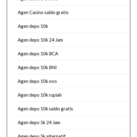
Agen Casino saldo gratis
Agen depo 10k
Agen depo 10k 24 Jam
Agen depo 10k BCA
Agen depo 10k BNI
Agen depo 10k ovo
Agen depo 10k rupiah
Agen depo 10k saldo gratis
Agen depo 5k 24 Jam
Agen depo 5k alternatif