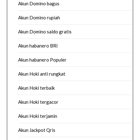
Akun Domino bagus
Akun Domino rupiah
Akun Domino saldo gratis
Akun habanero BRI
Akun habanero Populer
Akun Hoki anti rungkat
Akun Hoki terbaik
Akun Hoki tergacor
Akun Hoki terjamin
Akun Jackpot Qris