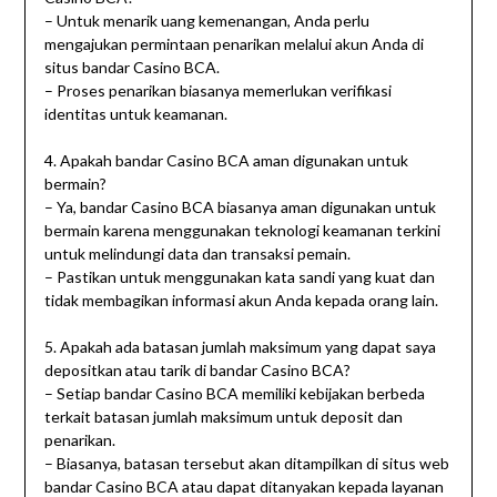
– Untuk menarik uang kemenangan, Anda perlu
mengajukan permintaan penarikan melalui akun Anda di
situs bandar Casino BCA.
– Proses penarikan biasanya memerlukan verifikasi
identitas untuk keamanan.
4. Apakah bandar Casino BCA aman digunakan untuk
bermain?
– Ya, bandar Casino BCA biasanya aman digunakan untuk
bermain karena menggunakan teknologi keamanan terkini
untuk melindungi data dan transaksi pemain.
– Pastikan untuk menggunakan kata sandi yang kuat dan
tidak membagikan informasi akun Anda kepada orang lain.
5. Apakah ada batasan jumlah maksimum yang dapat saya
depositkan atau tarik di bandar Casino BCA?
– Setiap bandar Casino BCA memiliki kebijakan berbeda
terkait batasan jumlah maksimum untuk deposit dan
penarikan.
– Biasanya, batasan tersebut akan ditampilkan di situs web
bandar Casino BCA atau dapat ditanyakan kepada layanan