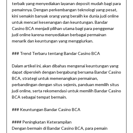
terbaik yang menyediakan layanan deposit mudah bagi para
pemainnya. Dengan perkembangan teknologi yang pesat,
kini semakin banyak orang yang beralih ke dunia judi online
untuk mencari kesenangan dan keuntungan. Bandar
Casino BCA menjadi pilihan utama bagi para penggemar
judi online karena menyediakan berbagai permainan
menarik dan keuntungan yang menggiurkan.
### Trend Terbaru tentang Bandar Casino BCA
Dalam artikel ini, akan dibahas mengenai keuntungan yang
dapat diperoleh dengan bergabung bersama Bandar Casino
BCA, strategi untuk memenangkan permainan,
perbandingan dengan situs sejenis, panduan memilih situs
judi online, serta rekomendasi untuk memilih Bandar Casino
BCA sebagai tempat bermain.
### Keuntungan Bandar Casino BCA
#### Peningkatan Keterampilan
Dengan bermain di Bandar Casino BCA, para pemain