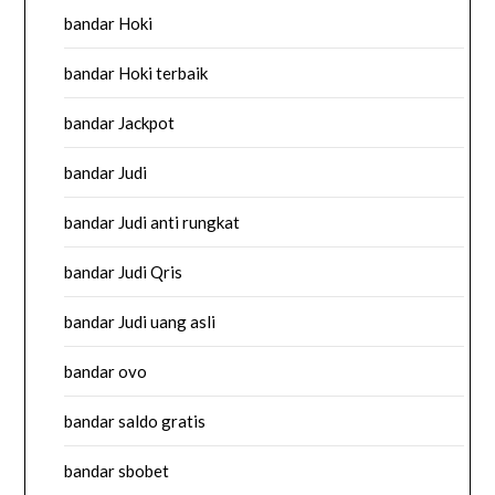
bandar Hoki
bandar Hoki terbaik
bandar Jackpot
bandar Judi
bandar Judi anti rungkat
bandar Judi Qris
bandar Judi uang asli
bandar ovo
bandar saldo gratis
bandar sbobet