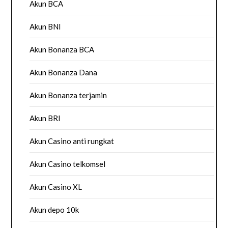
Akun BCA
Akun BNI
Akun Bonanza BCA
Akun Bonanza Dana
Akun Bonanza terjamin
Akun BRI
Akun Casino anti rungkat
Akun Casino telkomsel
Akun Casino XL
Akun depo 10k