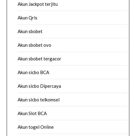
Akun Jackpot terjitu
Akun Qris
Akun sbobet
Akun sbobet ovo
Akun sbobet tergacor
Akun sicbo BCA
Akun sicbo Dipercaya
Akun sicbo telkomsel
Akun Slot BCA
Akun togel Online