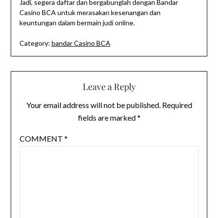
Jadi, segera daftar dan bergabunglah dengan Bandar
Casino BCA untuk merasakan kesenangan dan
keuntungan dalam bermain judi online.
Category:
bandar Casino BCA
Leave a Reply
Your email address will not be published.
Required
fields are marked
*
COMMENT
*