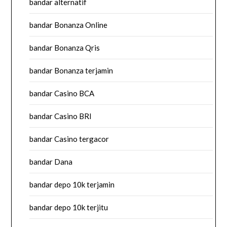
bandar alternatif
bandar Bonanza Online
bandar Bonanza Qris
bandar Bonanza terjamin
bandar Casino BCA
bandar Casino BRI
bandar Casino tergacor
bandar Dana
bandar depo 10k terjamin
bandar depo 10k terjitu