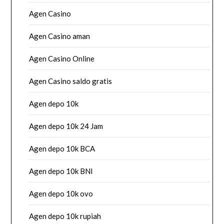
Agen Casino
Agen Casino aman
Agen Casino Online
Agen Casino saldo gratis
Agen depo 10k
Agen depo 10k 24 Jam
Agen depo 10k BCA
Agen depo 10k BNI
Agen depo 10k ovo
Agen depo 10k rupiah