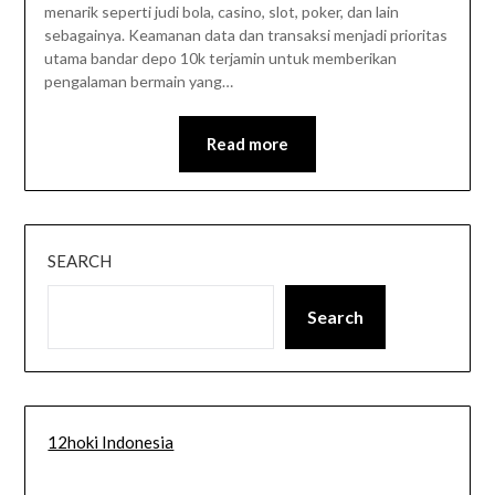
menarik seperti judi bola, casino, slot, poker, dan lain
sebagainya. Keamanan data dan transaksi menjadi prioritas
utama bandar depo 10k terjamin untuk memberikan
pengalaman bermain yang…
Read more
SEARCH
Search
12hoki Indonesia