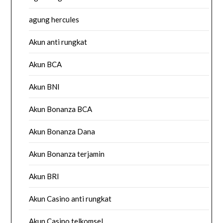
agung hercules
Akun anti rungkat
Akun BCA
Akun BNI
Akun Bonanza BCA
Akun Bonanza Dana
Akun Bonanza terjamin
Akun BRI
Akun Casino anti rungkat
Akun Casino telkomsel