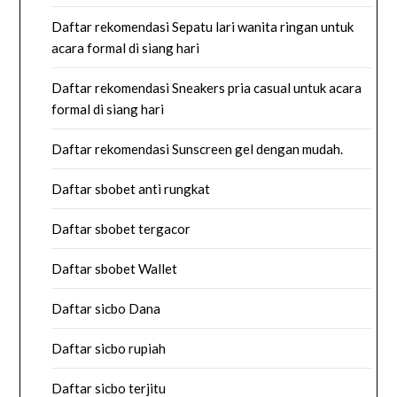
Daftar rekomendasi Sepatu lari wanita ringan untuk
acara formal di siang hari
Daftar rekomendasi Sneakers pria casual untuk acara
formal di siang hari
Daftar rekomendasi Sunscreen gel dengan mudah.
Daftar sbobet anti rungkat
Daftar sbobet tergacor
Daftar sbobet Wallet
Daftar sicbo Dana
Daftar sicbo rupiah
Daftar sicbo terjitu