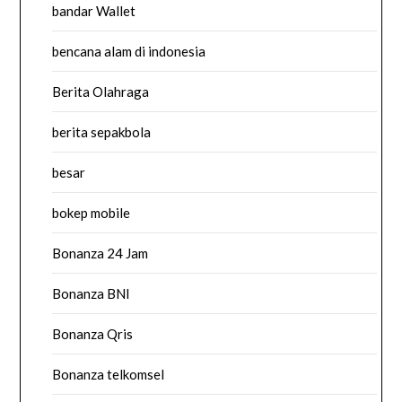
bandar Wallet
bencana alam di indonesia
Berita Olahraga
berita sepakbola
besar
bokep mobile
Bonanza 24 Jam
Bonanza BNI
Bonanza Qris
Bonanza telkomsel