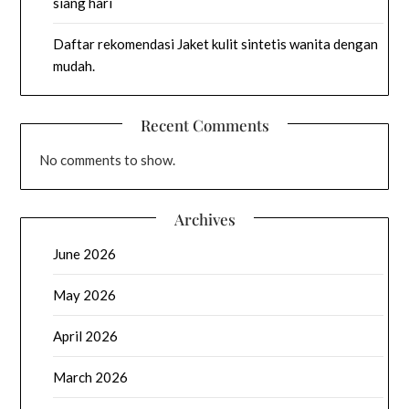
siang hari
Daftar rekomendasi Jaket kulit sintetis wanita dengan
mudah.
Recent Comments
No comments to show.
Archives
June 2026
May 2026
April 2026
March 2026