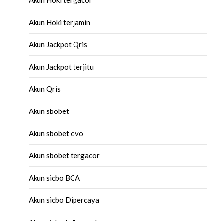
Akun Hoki tergacor
Akun Hoki terjamin
Akun Jackpot Qris
Akun Jackpot terjitu
Akun Qris
Akun sbobet
Akun sbobet ovo
Akun sbobet tergacor
Akun sicbo BCA
Akun sicbo Dipercaya