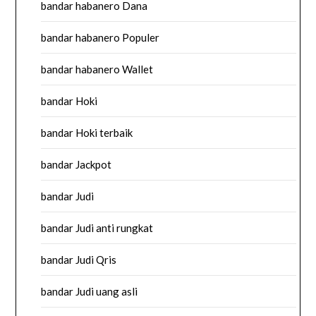
bandar habanero Dana
bandar habanero Populer
bandar habanero Wallet
bandar Hoki
bandar Hoki terbaik
bandar Jackpot
bandar Judi
bandar Judi anti rungkat
bandar Judi Qris
bandar Judi uang asli