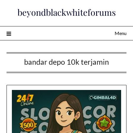
Skip
beyondblackwhiteforums
to
content
Menu
bandar depo 10k terjamin