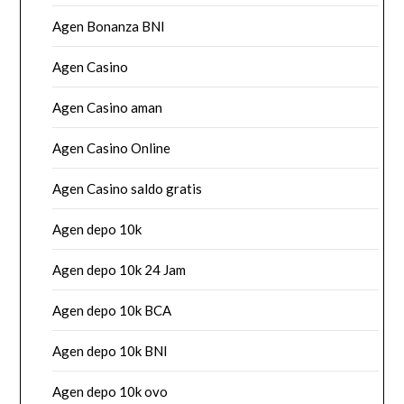
Agen Bonanza BNI
Agen Casino
Agen Casino aman
Agen Casino Online
Agen Casino saldo gratis
Agen depo 10k
Agen depo 10k 24 Jam
Agen depo 10k BCA
Agen depo 10k BNI
Agen depo 10k ovo