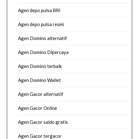
Agen depo pulsa BRI
Agen depo pulsa resmi
Agen Domino alternatif
Agen Domino Dipercaya
Agen Domino terbaik
Agen Domino Wallet
Agen Gacor alternatif
Agen Gacor Online
Agen Gacor saldo gratis
Agen Gacor tergacor