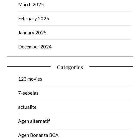
March 2025
February 2025
January 2025
December 2024
Categories
123 movies
7-sebelas
actualite
Agen alternatif
Agen Bonanza BCA