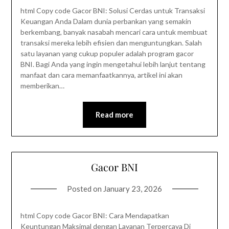
html Copy code Gacor BNI: Solusi Cerdas untuk Transaksi
Keuangan Anda Dalam dunia perbankan yang semakin
berkembang, banyak nasabah mencari cara untuk membuat
transaksi mereka lebih efisien dan menguntungkan. Salah
satu layanan yang cukup populer adalah program gacor
BNI. Bagi Anda yang ingin mengetahui lebih lanjut tentang
manfaat dan cara memanfaatkannya, artikel ini akan
memberikan…
Read more
Gacor BNI
Posted on
January 23, 2026
html Copy code Gacor BNI: Cara Mendapatkan
Keuntungan Maksimal dengan Layanan Terpercaya Di