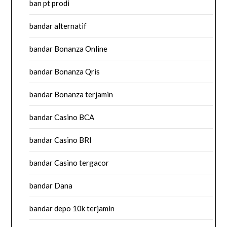
ban pt prodi
bandar alternatif
bandar Bonanza Online
bandar Bonanza Qris
bandar Bonanza terjamin
bandar Casino BCA
bandar Casino BRI
bandar Casino tergacor
bandar Dana
bandar depo 10k terjamin