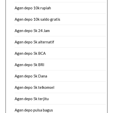
Agen depo 10k rupiah
Agen depo 10k saldo gratis
Agen depo 5k 24 Jam
Agen depo 5k alternatif
Agen depo 5k BCA
Agen depo 5k BRI
Agen depo 5k Dana
Agen depo 5k telkomsel
Agen depo 5k terjitu
Agen depo pulsa bagus