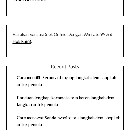
Rasakan Sensasi Slot Online Dengan Winrate 99% di
Hokiku88
.
Recent Posts
Cara memilih Serum anti aging langkah demi langkah
untuk pemula.
Panduan lengkap Kacamata pria keren langkah demi
langkah untuk pemula.
Cara merawat Sandal wanita tali langkah demi langkah
untuk pemula.