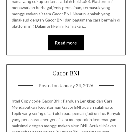
nama yang cukup terkenal adalah hokiku88. Platform ini
menawarkan berbagai jenis permainan, termasuk yang
menggunakan sistem Gacor BNI. Namun, apakah yang
dimaksud dengan Gacor BNI dan bagaimana cara bermain di
platform ini? Dalam artikel ini, kami akan…
Read more
Gacor BNI
Posted on
January 24, 2026
html Copy code Gacor BNI: Panduan Lengkap dan Cara
Mendapatkan Keuntungan Gacor BNI adalah salah satu
topik yang sering dicari oleh para pemain judi online. Banyak
yang penasaran mengenai cara memperoleh kemenangan
maksimal dengan menggunakan akun BNI. Artikel ini akan
membahas tentang apa itu gacor BNI, bagaimana cara