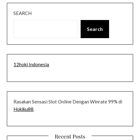
SEARCH
Search
12hoki Indonesia
Rasakan Sensasi Slot Online Dengan Winrate 99% di
Hokiku88
.
Recent Posts