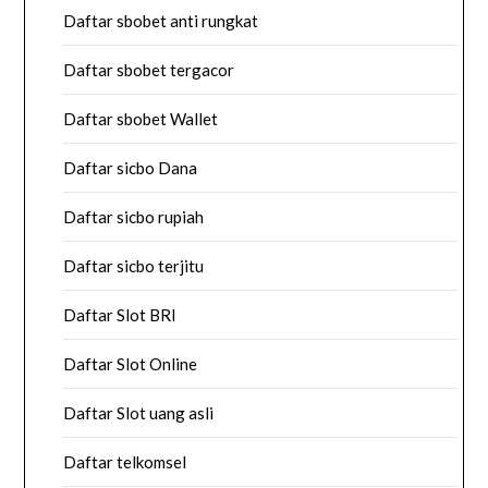
Daftar sbobet anti rungkat
Daftar sbobet tergacor
Daftar sbobet Wallet
Daftar sicbo Dana
Daftar sicbo rupiah
Daftar sicbo terjitu
Daftar Slot BRI
Daftar Slot Online
Daftar Slot uang asli
Daftar telkomsel