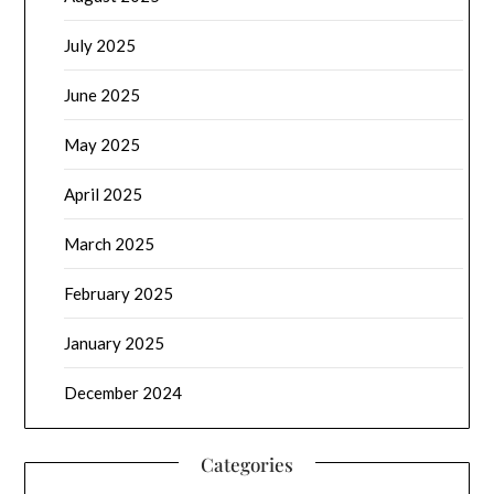
July 2025
June 2025
May 2025
April 2025
March 2025
February 2025
January 2025
December 2024
Categories