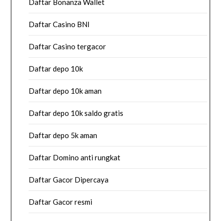
Daftar Bonanza Wallet
Daftar Casino BNI
Daftar Casino tergacor
Daftar depo 10k
Daftar depo 10k aman
Daftar depo 10k saldo gratis
Daftar depo 5k aman
Daftar Domino anti rungkat
Daftar Gacor Dipercaya
Daftar Gacor resmi