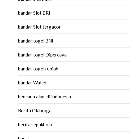
bandar Slot BRI
bandar Slot tergacor
bandar togel BNI
bandar togel Dipercaya
bandar togel rupiah
bandar Wallet
bencana alam di indonesia
Berita Olahraga
berita sepakbola
besar