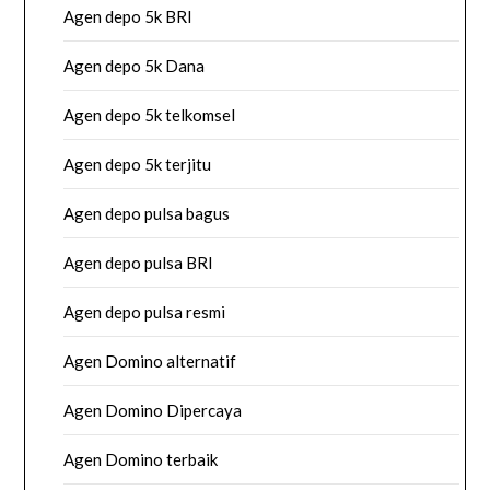
Agen depo 5k BRI
Agen depo 5k Dana
Agen depo 5k telkomsel
Agen depo 5k terjitu
Agen depo pulsa bagus
Agen depo pulsa BRI
Agen depo pulsa resmi
Agen Domino alternatif
Agen Domino Dipercaya
Agen Domino terbaik