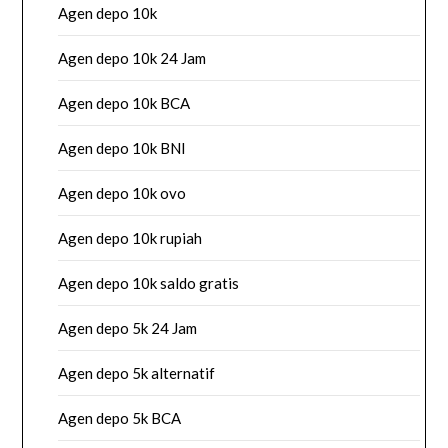
Agen depo 10k
Agen depo 10k 24 Jam
Agen depo 10k BCA
Agen depo 10k BNI
Agen depo 10k ovo
Agen depo 10k rupiah
Agen depo 10k saldo gratis
Agen depo 5k 24 Jam
Agen depo 5k alternatif
Agen depo 5k BCA