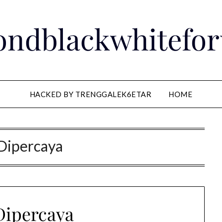
ondblackwhitefo
HACKED BY TRENGGALEK6ETAR
HOME
 Dipercaya
Dipercaya