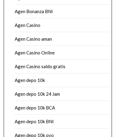
Agen Bonanza BNI
Agen Casino
Agen Casino aman
Agen Casino Online
Agen Casino saldo gratis
Agen depo 10k
Agen depo 10k 24 Jam
Agen depo 10k BCA
Agen depo 10k BNI
Agen depo 10k ovo