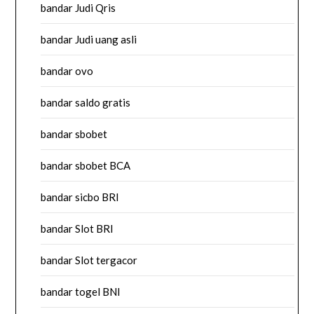
bandar Judi Qris
bandar Judi uang asli
bandar ovo
bandar saldo gratis
bandar sbobet
bandar sbobet BCA
bandar sicbo BRI
bandar Slot BRI
bandar Slot tergacor
bandar togel BNI