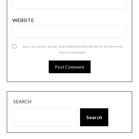
WEBSITE
Save my name, email, and website in this browser for the next
time I comment.
SEARCH
Search