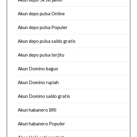
Akun depo pulsa Online
Akun depo pulsa Populer
Akun depo pulsa saldo gratis
Akun depo pulsa terjitu
Akun Domino bagus
Akun Domino rupiah
Akun Domino saldo gratis
Akun habanero BRI
Akun habanero Populer