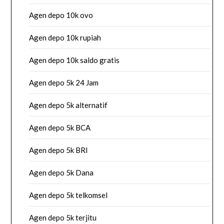
Agen depo 10k ovo
Agen depo 10k rupiah
Agen depo 10k saldo gratis
Agen depo 5k 24 Jam
Agen depo 5k alternatif
Agen depo 5k BCA
Agen depo 5k BRI
Agen depo 5k Dana
Agen depo 5k telkomsel
Agen depo 5k terjitu