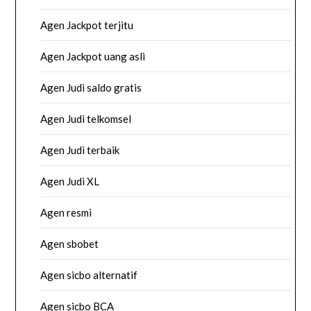
Agen Jackpot terjitu
Agen Jackpot uang asli
Agen Judi saldo gratis
Agen Judi telkomsel
Agen Judi terbaik
Agen Judi XL
Agen resmi
Agen sbobet
Agen sicbo alternatif
Agen sicbo BCA