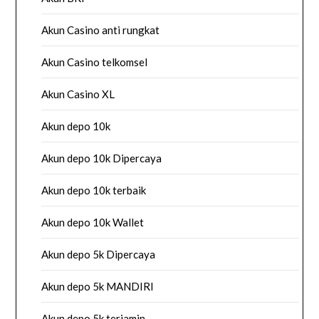
Akun Casino anti rungkat
Akun Casino telkomsel
Akun Casino XL
Akun depo 10k
Akun depo 10k Dipercaya
Akun depo 10k terbaik
Akun depo 10k Wallet
Akun depo 5k Dipercaya
Akun depo 5k MANDIRI
Akun depo 5k terjamin