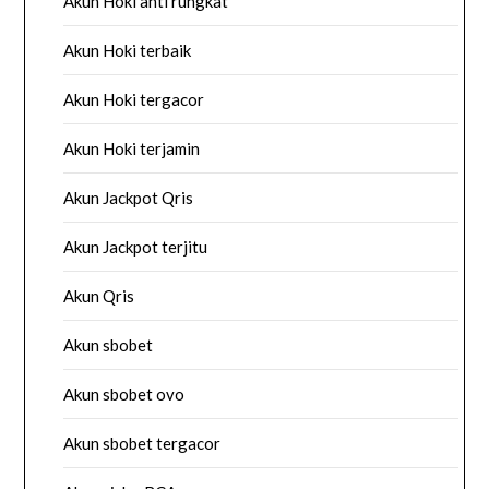
Akun Hoki anti rungkat
Akun Hoki terbaik
Akun Hoki tergacor
Akun Hoki terjamin
Akun Jackpot Qris
Akun Jackpot terjitu
Akun Qris
Akun sbobet
Akun sbobet ovo
Akun sbobet tergacor