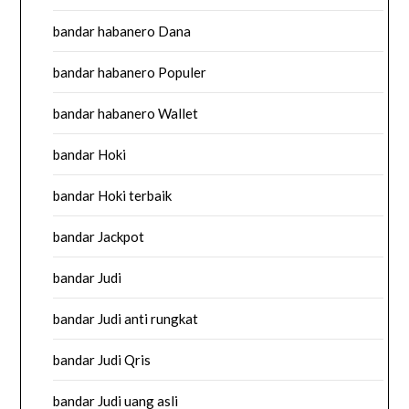
bandar habanero Dana
bandar habanero Populer
bandar habanero Wallet
bandar Hoki
bandar Hoki terbaik
bandar Jackpot
bandar Judi
bandar Judi anti rungkat
bandar Judi Qris
bandar Judi uang asli