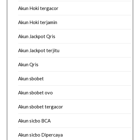
Akun Hoki tergacor
Akun Hoki terjamin
Akun Jackpot Qris
Akun Jackpot terjitu
Akun Qris
Akun sbobet
Akun sbobet ovo
Akun sbobet tergacor
Akun sicbo BCA
Akun sicbo Dipercaya