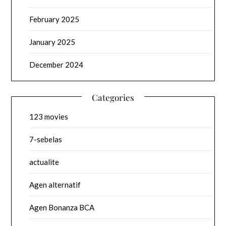
February 2025
January 2025
December 2024
Categories
123 movies
7-sebelas
actualite
Agen alternatif
Agen Bonanza BCA