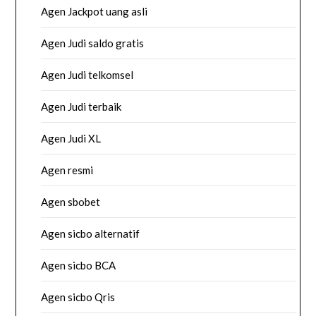
Agen Jackpot uang asli
Agen Judi saldo gratis
Agen Judi telkomsel
Agen Judi terbaik
Agen Judi XL
Agen resmi
Agen sbobet
Agen sicbo alternatif
Agen sicbo BCA
Agen sicbo Qris