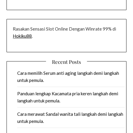
Rasakan Sensasi Slot Online Dengan Winrate 99% di
Hokiku88
.
Recent Posts
Cara memilih Serum anti aging langkah demi langkah
untuk pemula.
Panduan lengkap Kacamata pria keren langkah demi
langkah untuk pemula.
Cara merawat Sandal wanita tali langkah demi langkah
untuk pemula.