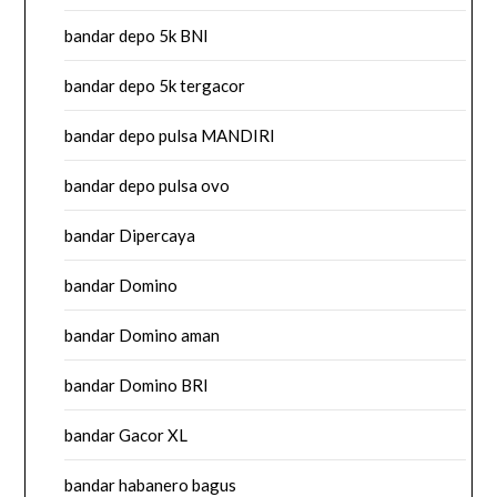
bandar depo 5k BNI
bandar depo 5k tergacor
bandar depo pulsa MANDIRI
bandar depo pulsa ovo
bandar Dipercaya
bandar Domino
bandar Domino aman
bandar Domino BRI
bandar Gacor XL
bandar habanero bagus