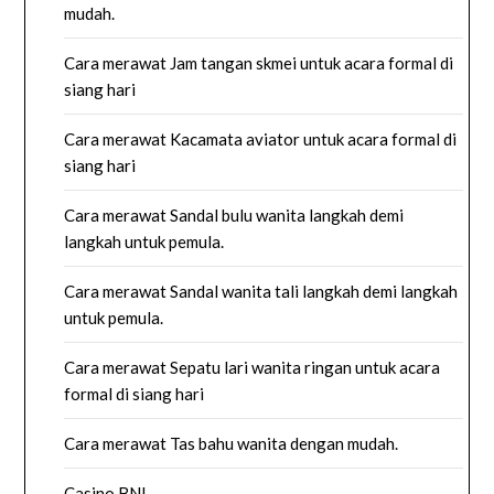
mudah.
Cara merawat Jam tangan skmei untuk acara formal di
siang hari
Cara merawat Kacamata aviator untuk acara formal di
siang hari
Cara merawat Sandal bulu wanita langkah demi
langkah untuk pemula.
Cara merawat Sandal wanita tali langkah demi langkah
untuk pemula.
Cara merawat Sepatu lari wanita ringan untuk acara
formal di siang hari
Cara merawat Tas bahu wanita dengan mudah.
Casino BNI