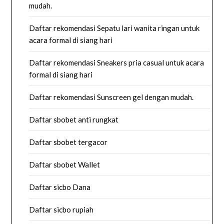
mudah.
Daftar rekomendasi Sepatu lari wanita ringan untuk
acara formal di siang hari
Daftar rekomendasi Sneakers pria casual untuk acara
formal di siang hari
Daftar rekomendasi Sunscreen gel dengan mudah.
Daftar sbobet anti rungkat
Daftar sbobet tergacor
Daftar sbobet Wallet
Daftar sicbo Dana
Daftar sicbo rupiah