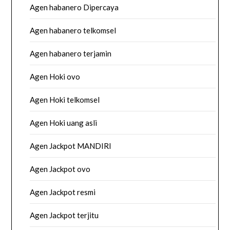
Agen habanero Dipercaya
Agen habanero telkomsel
Agen habanero terjamin
Agen Hoki ovo
Agen Hoki telkomsel
Agen Hoki uang asli
Agen Jackpot MANDIRI
Agen Jackpot ovo
Agen Jackpot resmi
Agen Jackpot terjitu