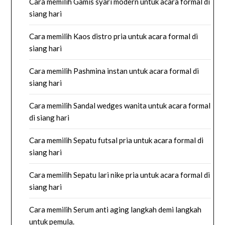
Cara memilih Gamis syari modern untuk acara formal di
siang hari
Cara memilih Kaos distro pria untuk acara formal di
siang hari
Cara memilih Pashmina instan untuk acara formal di
siang hari
Cara memilih Sandal wedges wanita untuk acara formal
di siang hari
Cara memilih Sepatu futsal pria untuk acara formal di
siang hari
Cara memilih Sepatu lari nike pria untuk acara formal di
siang hari
Cara memilih Serum anti aging langkah demi langkah
untuk pemula.