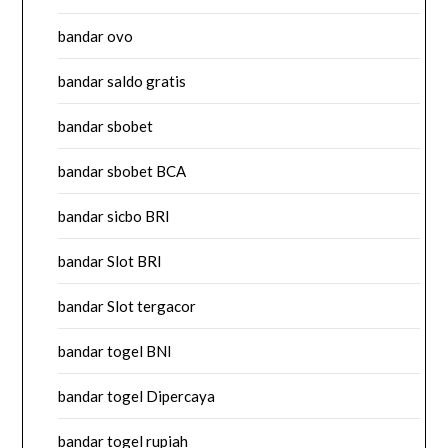
bandar ovo
bandar saldo gratis
bandar sbobet
bandar sbobet BCA
bandar sicbo BRI
bandar Slot BRI
bandar Slot tergacor
bandar togel BNI
bandar togel Dipercaya
bandar togel rupiah