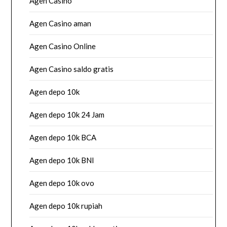
Agen Casino
Agen Casino aman
Agen Casino Online
Agen Casino saldo gratis
Agen depo 10k
Agen depo 10k 24 Jam
Agen depo 10k BCA
Agen depo 10k BNI
Agen depo 10k ovo
Agen depo 10k rupiah