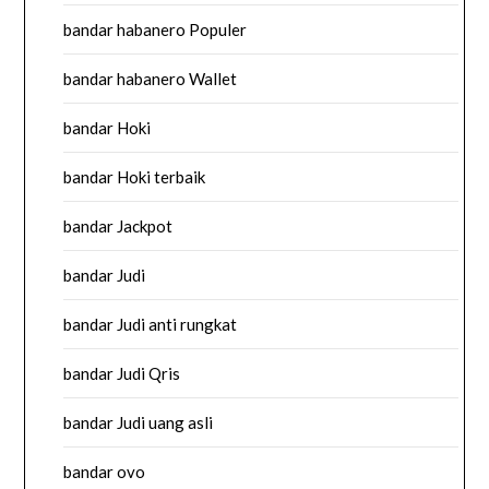
bandar habanero Populer
bandar habanero Wallet
bandar Hoki
bandar Hoki terbaik
bandar Jackpot
bandar Judi
bandar Judi anti rungkat
bandar Judi Qris
bandar Judi uang asli
bandar ovo