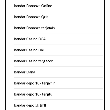
bandar Bonanza Online
bandar Bonanza Qris
bandar Bonanza terjamin
bandar Casino BCA
bandar Casino BRI
bandar Casino tergacor
bandar Dana
bandar depo 10k terjamin
bandar depo 10k terjitu
bandar depo 5k BNI