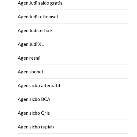
Agen Judi saldo gratis
Agen Judi telkomsel
Agen Judi terbaik
Agen Judi XL
Agen resmi
Agen sbobet
Agen sicbo alternatif
Agen sicbo BCA
Agen sicbo Qris
Agen sicbo rupiah