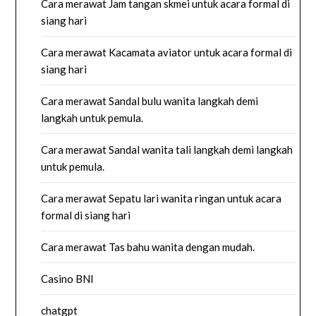
Cara merawat Jam tangan skmei untuk acara formal di
siang hari
Cara merawat Kacamata aviator untuk acara formal di
siang hari
Cara merawat Sandal bulu wanita langkah demi
langkah untuk pemula.
Cara merawat Sandal wanita tali langkah demi langkah
untuk pemula.
Cara merawat Sepatu lari wanita ringan untuk acara
formal di siang hari
Cara merawat Tas bahu wanita dengan mudah.
Casino BNI
chatgpt