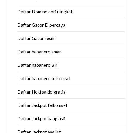
Daftar Domino anti rungkat
Daftar Gacor Dipercaya
Daftar Gacor resmi
Daftar habanero aman
Daftar habanero BRI
Daftar habanero telkomsel
Daftar Hoki saldo gratis
Daftar Jackpot telkomsel
Daftar Jackpot uang asli
Daftar Jackpot Wallet