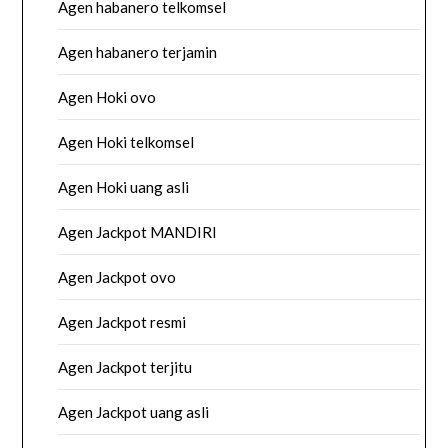
Agen habanero telkomsel
Agen habanero terjamin
Agen Hoki ovo
Agen Hoki telkomsel
Agen Hoki uang asli
Agen Jackpot MANDIRI
Agen Jackpot ovo
Agen Jackpot resmi
Agen Jackpot terjitu
Agen Jackpot uang asli