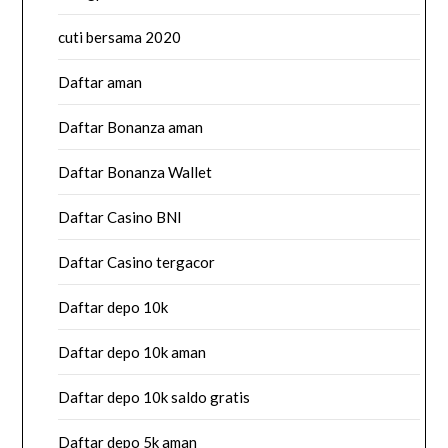
cuti bersama 2020
Daftar aman
Daftar Bonanza aman
Daftar Bonanza Wallet
Daftar Casino BNI
Daftar Casino tergacor
Daftar depo 10k
Daftar depo 10k aman
Daftar depo 10k saldo gratis
Daftar depo 5k aman