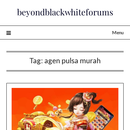
Skip
beyondblackwhiteforums
to
content
Menu
Tag:
agen pulsa murah