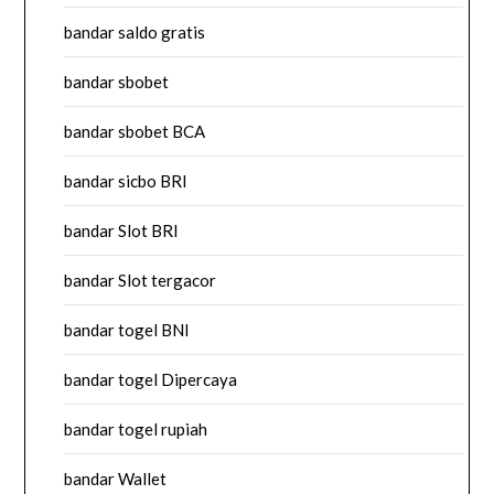
bandar saldo gratis
bandar sbobet
bandar sbobet BCA
bandar sicbo BRI
bandar Slot BRI
bandar Slot tergacor
bandar togel BNI
bandar togel Dipercaya
bandar togel rupiah
bandar Wallet