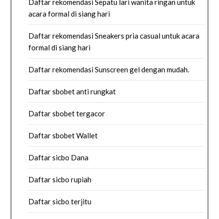
Daftar rekomendasi Sepatu lari wanita ringan untuk
acara formal di siang hari
Daftar rekomendasi Sneakers pria casual untuk acara
formal di siang hari
Daftar rekomendasi Sunscreen gel dengan mudah.
Daftar sbobet anti rungkat
Daftar sbobet tergacor
Daftar sbobet Wallet
Daftar sicbo Dana
Daftar sicbo rupiah
Daftar sicbo terjitu