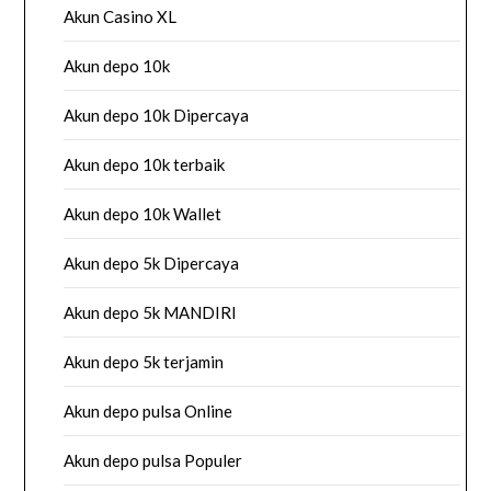
Akun Casino XL
Akun depo 10k
Akun depo 10k Dipercaya
Akun depo 10k terbaik
Akun depo 10k Wallet
Akun depo 5k Dipercaya
Akun depo 5k MANDIRI
Akun depo 5k terjamin
Akun depo pulsa Online
Akun depo pulsa Populer