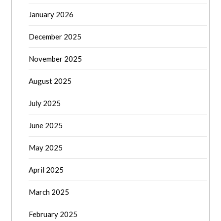
January 2026
December 2025
November 2025
August 2025
July 2025
June 2025
May 2025
April 2025
March 2025
February 2025