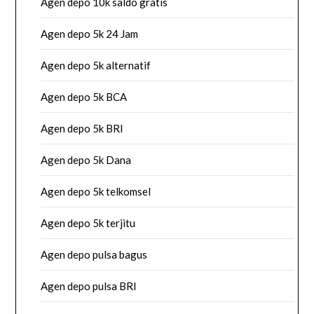
Agen depo 10k saldo gratis
Agen depo 5k 24 Jam
Agen depo 5k alternatif
Agen depo 5k BCA
Agen depo 5k BRI
Agen depo 5k Dana
Agen depo 5k telkomsel
Agen depo 5k terjitu
Agen depo pulsa bagus
Agen depo pulsa BRI