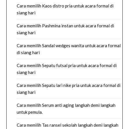
Cara memilih Kaos distro pria untuk acara formal di
siang hari
Cara memilih Pashmina instan untuk acara formal di
siang hari
Cara memilih Sandal wedges wanita untuk acara formal
di siang hari
Cara memilih Sepatu futsal pria untuk acara formal di
siang hari
Cara memilih Sepatu lari nike pria untuk acara formal di
siang hari
Cara memilih Serum anti aging langkah demi langkah
untuk pemula.
Cara memilih Tas ransel sekolah langkah demi langkah