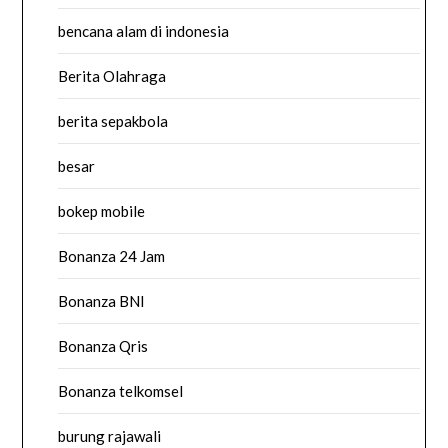
bencana alam di indonesia
Berita Olahraga
berita sepakbola
besar
bokep mobile
Bonanza 24 Jam
Bonanza BNI
Bonanza Qris
Bonanza telkomsel
burung rajawali