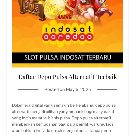
Daftar Depo Pulsa Alternatif Terbaik
Posted on
May 6, 2025
Dalam era digital yang semakin berkembang, depo pulsa
alternatif menjadi pilihan yang menarik bagi masyarakat
yang ingin memulai bisnis pulsa. Depo pulsa alternatif
memberikan kemudahan bagi para pemilik warung, kios,
atau bahkan individu untuk menjual pulsa tanpa perlu