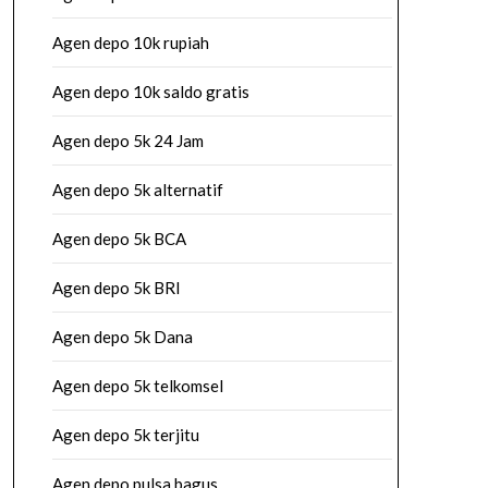
Agen depo 10k rupiah
Agen depo 10k saldo gratis
Agen depo 5k 24 Jam
Agen depo 5k alternatif
Agen depo 5k BCA
Agen depo 5k BRI
Agen depo 5k Dana
Agen depo 5k telkomsel
Agen depo 5k terjitu
Agen depo pulsa bagus