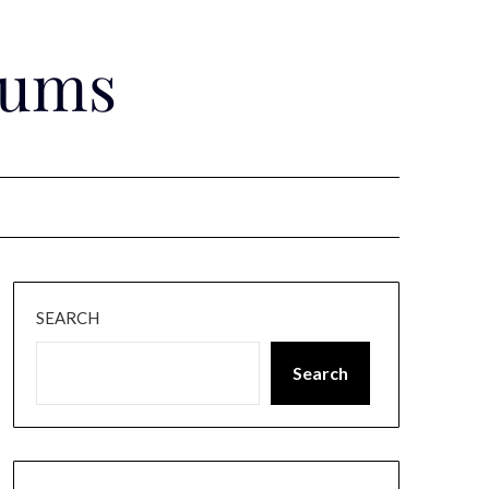
rums
SEARCH
Search