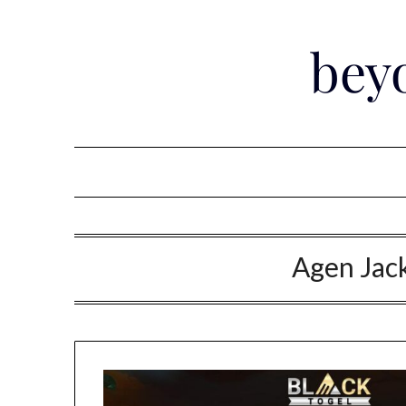
Skip
to
bey
content
Agen Jack