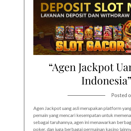
“Agen Jackpot Uan
Indonesia”
Posted 
Agen Jackpot uang asli merupakan platform yang
pemain yang mencari kesempatan untuk memenan
sebagai taruhannya, agen ini menawarkan berbag
poker, dan juga berbagai permainan kasino lainn