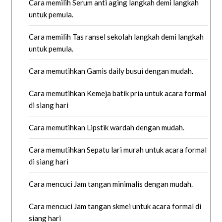
Cara memilih Serum anti aging langkah demi langkah
untuk pemula.
Cara memilih Tas ransel sekolah langkah demi langkah
untuk pemula.
Cara memutihkan Gamis daily busui dengan mudah.
Cara memutihkan Kemeja batik pria untuk acara formal
di siang hari
Cara memutihkan Lipstik wardah dengan mudah.
Cara memutihkan Sepatu lari murah untuk acara formal
di siang hari
Cara mencuci Jam tangan minimalis dengan mudah.
Cara mencuci Jam tangan skmei untuk acara formal di
siang hari