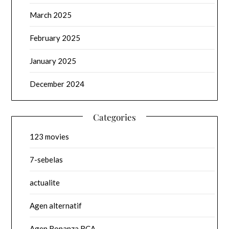
March 2025
February 2025
January 2025
December 2024
Categories
123 movies
7-sebelas
actualite
Agen alternatif
Agen Bonanza BCA