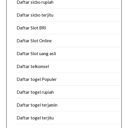
Daftar sicbo rupiah
Daftar sicbo terjitu
Daftar Slot BRI
Daftar Slot Online
Daftar Slot uang asli
Daftar telkomsel
Daftar togel Populer
Daftar togel rupiah
Daftar togel terjamin
Daftar togel terjitu