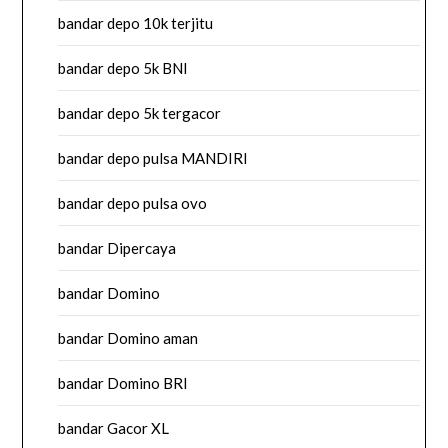
bandar depo 10k terjitu
bandar depo 5k BNI
bandar depo 5k tergacor
bandar depo pulsa MANDIRI
bandar depo pulsa ovo
bandar Dipercaya
bandar Domino
bandar Domino aman
bandar Domino BRI
bandar Gacor XL