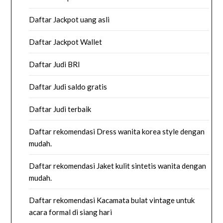
Daftar Jackpot uang asli
Daftar Jackpot Wallet
Daftar Judi BRI
Daftar Judi saldo gratis
Daftar Judi terbaik
Daftar rekomendasi Dress wanita korea style dengan
mudah.
Daftar rekomendasi Jaket kulit sintetis wanita dengan
mudah.
Daftar rekomendasi Kacamata bulat vintage untuk
acara formal di siang hari