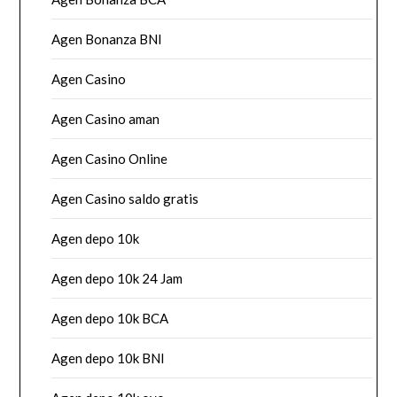
Agen Bonanza BNI
Agen Casino
Agen Casino aman
Agen Casino Online
Agen Casino saldo gratis
Agen depo 10k
Agen depo 10k 24 Jam
Agen depo 10k BCA
Agen depo 10k BNI