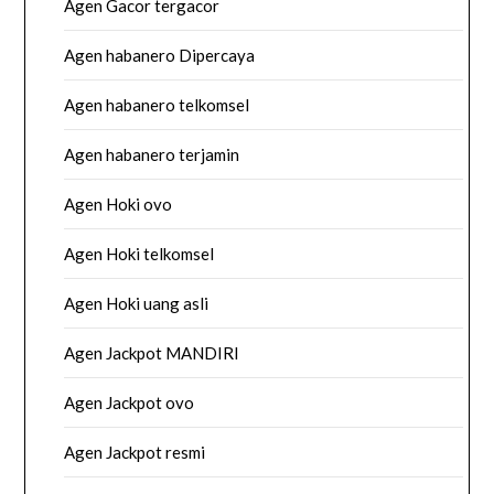
Agen Gacor tergacor
Agen habanero Dipercaya
Agen habanero telkomsel
Agen habanero terjamin
Agen Hoki ovo
Agen Hoki telkomsel
Agen Hoki uang asli
Agen Jackpot MANDIRI
Agen Jackpot ovo
Agen Jackpot resmi