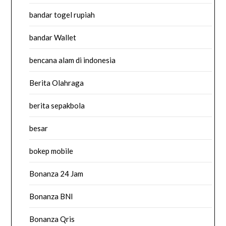
bandar togel rupiah
bandar Wallet
bencana alam di indonesia
Berita Olahraga
berita sepakbola
besar
bokep mobile
Bonanza 24 Jam
Bonanza BNI
Bonanza Qris