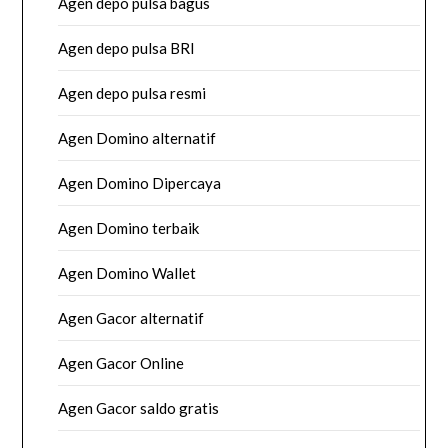
Agen depo pulsa bagus
Agen depo pulsa BRI
Agen depo pulsa resmi
Agen Domino alternatif
Agen Domino Dipercaya
Agen Domino terbaik
Agen Domino Wallet
Agen Gacor alternatif
Agen Gacor Online
Agen Gacor saldo gratis