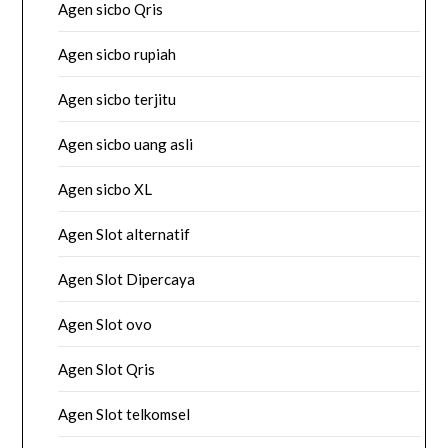
Agen sicbo Qris
Agen sicbo rupiah
Agen sicbo terjitu
Agen sicbo uang asli
Agen sicbo XL
Agen Slot alternatif
Agen Slot Dipercaya
Agen Slot ovo
Agen Slot Qris
Agen Slot telkomsel