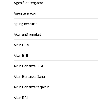
Agen Slot tergacor
Agen tergacor
agung hercules
Akun anti rungkat
Akun BCA
Akun BNI
Akun Bonanza BCA
Akun Bonanza Dana
Akun Bonanza terjamin
Akun BRI