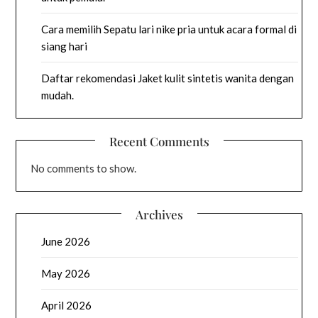
Cara memilih Sepatu lari nike pria untuk acara formal di
siang hari
Daftar rekomendasi Jaket kulit sintetis wanita dengan
mudah.
Recent Comments
No comments to show.
Archives
June 2026
May 2026
April 2026