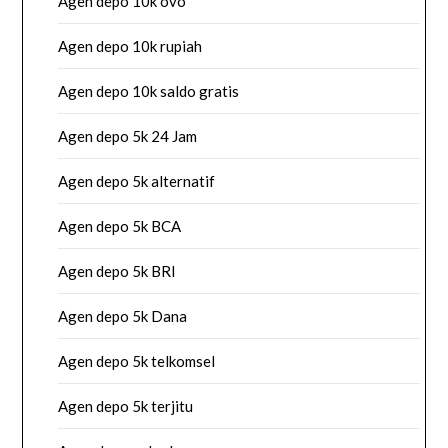
Agen depo 10k ovo
Agen depo 10k rupiah
Agen depo 10k saldo gratis
Agen depo 5k 24 Jam
Agen depo 5k alternatif
Agen depo 5k BCA
Agen depo 5k BRI
Agen depo 5k Dana
Agen depo 5k telkomsel
Agen depo 5k terjitu