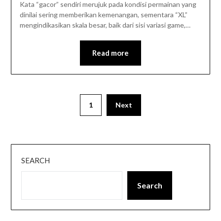
Kata “gacor” sendiri merujuk pada kondisi permainan yang
dinilai sering memberikan kemenangan, sementara “XL”
mengindikasikan skala besar, baik dari sisi variasi game,…
Read more
1
Next
SEARCH
Search