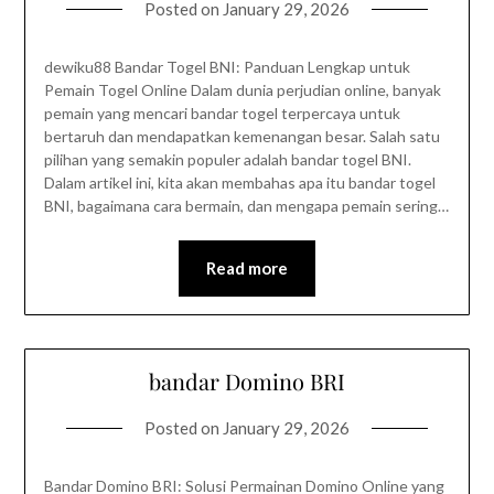
Posted on
January 29, 2026
dewiku88 Bandar Togel BNI: Panduan Lengkap untuk
Pemain Togel Online Dalam dunia perjudian online, banyak
pemain yang mencari bandar togel terpercaya untuk
bertaruh dan mendapatkan kemenangan besar. Salah satu
pilihan yang semakin populer adalah bandar togel BNI.
Dalam artikel ini, kita akan membahas apa itu bandar togel
BNI, bagaimana cara bermain, dan mengapa pemain sering…
Read more
bandar Domino BRI
Posted on
January 29, 2026
Bandar Domino BRI: Solusi Permainan Domino Online yang