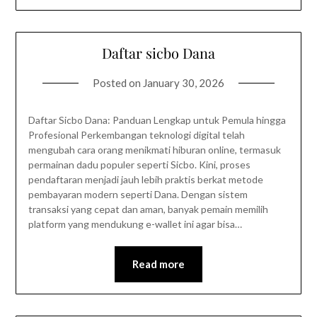
Daftar sicbo Dana
Posted on
January 30, 2026
Daftar Sicbo Dana: Panduan Lengkap untuk Pemula hingga
Profesional Perkembangan teknologi digital telah
mengubah cara orang menikmati hiburan online, termasuk
permainan dadu populer seperti Sicbo. Kini, proses
pendaftaran menjadi jauh lebih praktis berkat metode
pembayaran modern seperti Dana. Dengan sistem
transaksi yang cepat dan aman, banyak pemain memilih
platform yang mendukung e-wallet ini agar bisa…
Read more