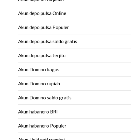
Akun depo pulsa Online
Akun depo pulsa Populer
Akun depo pulsa saldo gratis
Akun depo pulsa terjitu
Akun Domino bagus
Akun Domino rupiah
Akun Domino saldo gratis
Akun habanero BRI
Akun habanero Populer
Akun Hoki anti rungkat