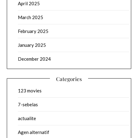
April 2025
March 2025
February 2025
January 2025
December 2024
Categories
123 movies
7-sebelas
actualite
Agen alternatif