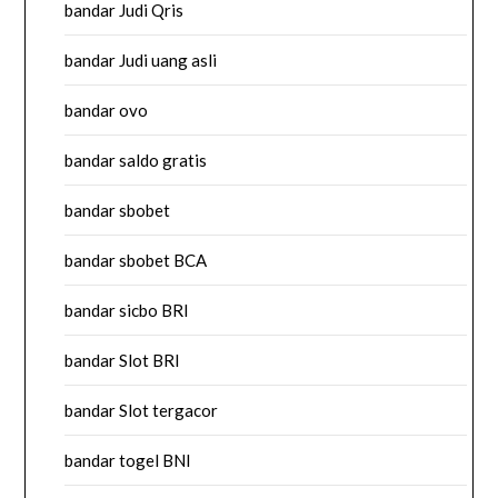
bandar Judi Qris
bandar Judi uang asli
bandar ovo
bandar saldo gratis
bandar sbobet
bandar sbobet BCA
bandar sicbo BRI
bandar Slot BRI
bandar Slot tergacor
bandar togel BNI