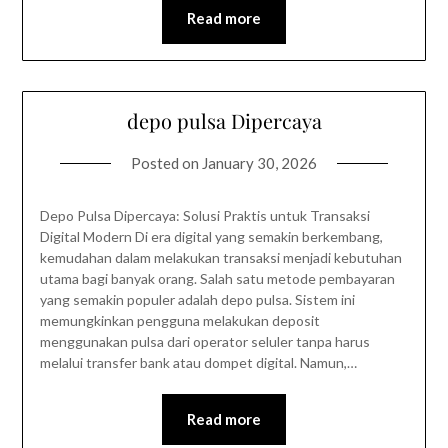
Read more
depo pulsa Dipercaya
Posted on
January 30, 2026
Depo Pulsa Dipercaya: Solusi Praktis untuk Transaksi
Digital Modern Di era digital yang semakin berkembang,
kemudahan dalam melakukan transaksi menjadi kebutuhan
utama bagi banyak orang. Salah satu metode pembayaran
yang semakin populer adalah depo pulsa. Sistem ini
memungkinkan pengguna melakukan deposit
menggunakan pulsa dari operator seluler tanpa harus
melalui transfer bank atau dompet digital. Namun,…
Read more