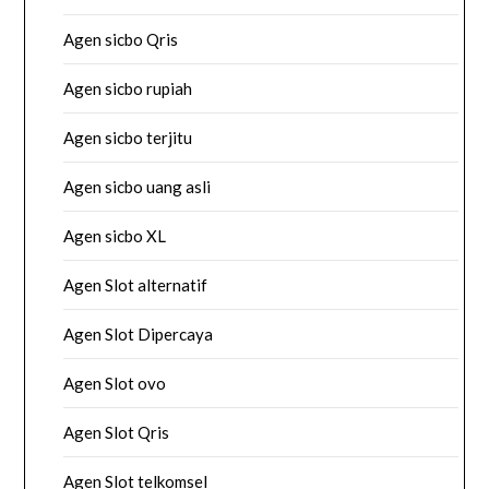
Agen sicbo Qris
Agen sicbo rupiah
Agen sicbo terjitu
Agen sicbo uang asli
Agen sicbo XL
Agen Slot alternatif
Agen Slot Dipercaya
Agen Slot ovo
Agen Slot Qris
Agen Slot telkomsel