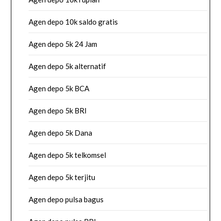
Agen depo 10k saldo gratis
Agen depo 5k 24 Jam
Agen depo 5k alternatif
Agen depo 5k BCA
Agen depo 5k BRI
Agen depo 5k Dana
Agen depo 5k telkomsel
Agen depo 5k terjitu
Agen depo pulsa bagus