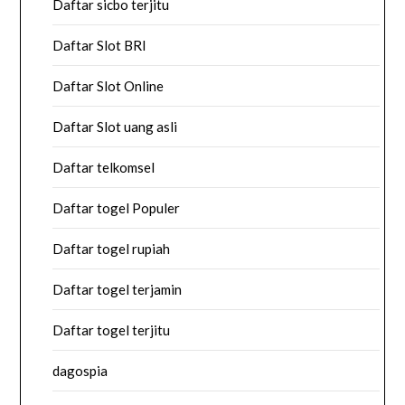
Daftar sicbo terjitu
Daftar Slot BRI
Daftar Slot Online
Daftar Slot uang asli
Daftar telkomsel
Daftar togel Populer
Daftar togel rupiah
Daftar togel terjamin
Daftar togel terjitu
dagospia