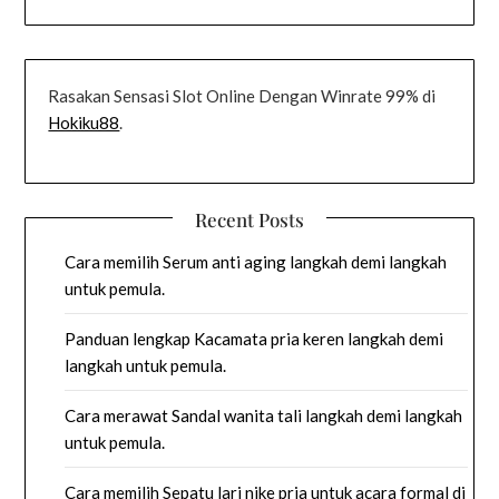
Rasakan Sensasi Slot Online Dengan Winrate 99% di
Hokiku88
.
Recent Posts
Cara memilih Serum anti aging langkah demi langkah
untuk pemula.
Panduan lengkap Kacamata pria keren langkah demi
langkah untuk pemula.
Cara merawat Sandal wanita tali langkah demi langkah
untuk pemula.
Cara memilih Sepatu lari nike pria untuk acara formal di