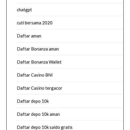
chatgpt
cuti bersama 2020
Daftar aman
Daftar Bonanza aman
Daftar Bonanza Wallet
Daftar Casino BNI
Daftar Casino tergacor
Daftar depo 10k
Daftar depo 10k aman
Daftar depo 10k saldo gratis