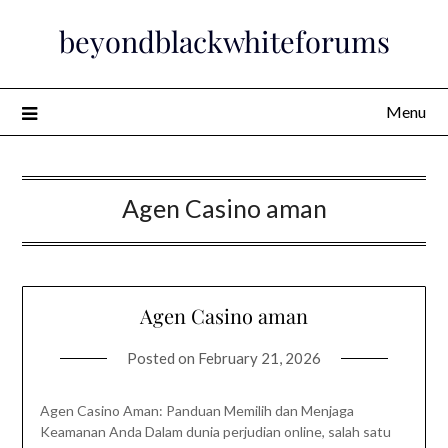
Skip
beyondblackwhiteforums
to
content
Menu
Agen Casino aman
Agen Casino aman
Posted on
February 21, 2026
Agen Casino Aman: Panduan Memilih dan Menjaga
Keamanan Anda Dalam dunia perjudian online, salah satu