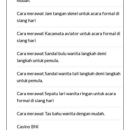
mudah.
Cara merawat Jam tangan skmei untuk acara formal di
siang hari
Cara merawat Kacamata aviator untuk acara formal di
siang hari
Cara merawat Sandal bulu wanita langkah demi
langkah untuk pemula.
Cara merawat Sandal wanita tali langkah demi langkah
untuk pemula.
Cara merawat Sepatu lari wanita ringan untuk acara
formal di siang hari
Cara merawat Tas bahu wanita dengan mudah.
Casino BNI