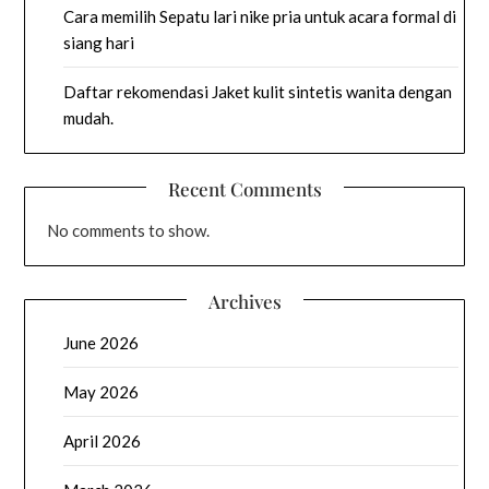
Cara memilih Sepatu lari nike pria untuk acara formal di
siang hari
Daftar rekomendasi Jaket kulit sintetis wanita dengan
mudah.
Recent Comments
No comments to show.
Archives
June 2026
May 2026
April 2026