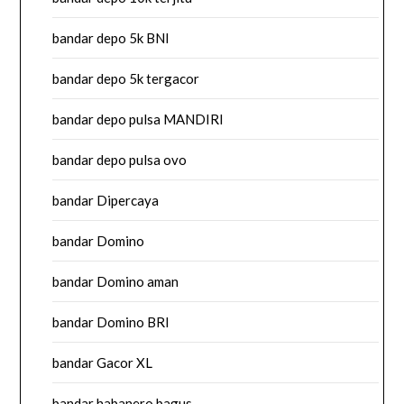
bandar depo 5k BNI
bandar depo 5k tergacor
bandar depo pulsa MANDIRI
bandar depo pulsa ovo
bandar Dipercaya
bandar Domino
bandar Domino aman
bandar Domino BRI
bandar Gacor XL
bandar habanero bagus