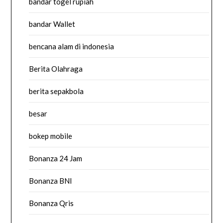
bandar togel rupiah
bandar Wallet
bencana alam di indonesia
Berita Olahraga
berita sepakbola
besar
bokep mobile
Bonanza 24 Jam
Bonanza BNI
Bonanza Qris