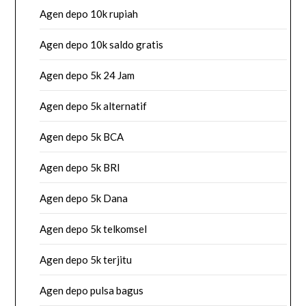
Agen depo 10k rupiah
Agen depo 10k saldo gratis
Agen depo 5k 24 Jam
Agen depo 5k alternatif
Agen depo 5k BCA
Agen depo 5k BRI
Agen depo 5k Dana
Agen depo 5k telkomsel
Agen depo 5k terjitu
Agen depo pulsa bagus