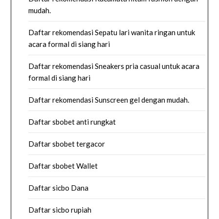
mudah.
Daftar rekomendasi Sepatu lari wanita ringan untuk
acara formal di siang hari
Daftar rekomendasi Sneakers pria casual untuk acara
formal di siang hari
Daftar rekomendasi Sunscreen gel dengan mudah.
Daftar sbobet anti rungkat
Daftar sbobet tergacor
Daftar sbobet Wallet
Daftar sicbo Dana
Daftar sicbo rupiah