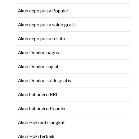
Akun depo pulsa Populer
Akun depo pulsa saldo gratis
Akun depo pulsa terjitu
Akun Domino bagus
Akun Domino rupiah
Akun Domino saldo gratis
Akun habanero BRI
Akun habanero Populer
Akun Hoki anti rungkat
Akun Hoki terbaik