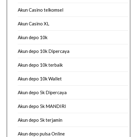
Akun Casino telkomsel
Akun Casino XL
Akun depo 10k
Akun depo 10k Dipercaya
Akun depo 10k terbaik
Akun depo 10k Wallet
Akun depo 5k Dipercaya
Akun depo 5k MANDIRI
Akun depo 5k terjamin
Akun depo pulsa Online