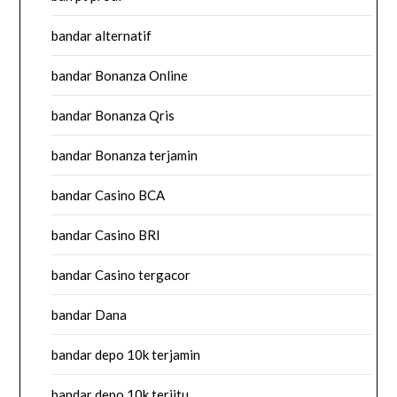
bandar alternatif
bandar Bonanza Online
bandar Bonanza Qris
bandar Bonanza terjamin
bandar Casino BCA
bandar Casino BRI
bandar Casino tergacor
bandar Dana
bandar depo 10k terjamin
bandar depo 10k terjitu