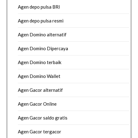
Agen depo pulsa BRI
Agen depo pulsa resmi
Agen Domino alternatif
Agen Domino Dipercaya
Agen Domino terbaik
Agen Domino Wallet
Agen Gacor alternatif
Agen Gacor Online
Agen Gacor saldo gratis
Agen Gacor tergacor