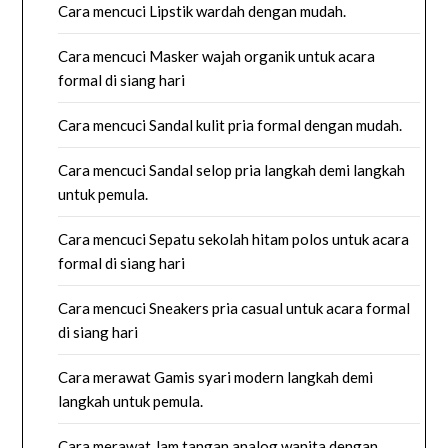
Cara mencuci Lipstik wardah dengan mudah.
Cara mencuci Masker wajah organik untuk acara
formal di siang hari
Cara mencuci Sandal kulit pria formal dengan mudah.
Cara mencuci Sandal selop pria langkah demi langkah
untuk pemula.
Cara mencuci Sepatu sekolah hitam polos untuk acara
formal di siang hari
Cara mencuci Sneakers pria casual untuk acara formal
di siang hari
Cara merawat Gamis syari modern langkah demi
langkah untuk pemula.
Cara merawat Jam tangan analog wanita dengan