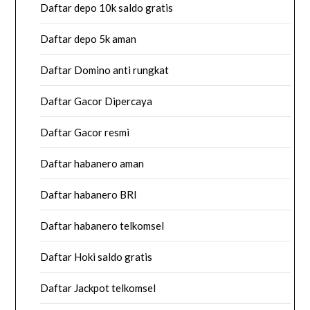
Daftar depo 10k saldo gratis
Daftar depo 5k aman
Daftar Domino anti rungkat
Daftar Gacor Dipercaya
Daftar Gacor resmi
Daftar habanero aman
Daftar habanero BRI
Daftar habanero telkomsel
Daftar Hoki saldo gratis
Daftar Jackpot telkomsel