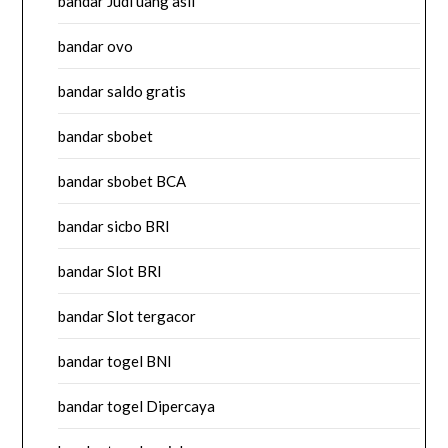
bandar Judi uang asli
bandar ovo
bandar saldo gratis
bandar sbobet
bandar sbobet BCA
bandar sicbo BRI
bandar Slot BRI
bandar Slot tergacor
bandar togel BNI
bandar togel Dipercaya