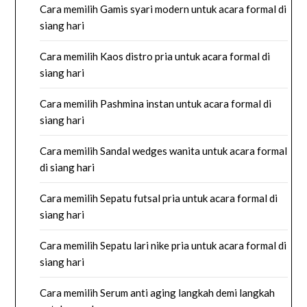
Cara memilih Gamis syari modern untuk acara formal di
siang hari
Cara memilih Kaos distro pria untuk acara formal di
siang hari
Cara memilih Pashmina instan untuk acara formal di
siang hari
Cara memilih Sandal wedges wanita untuk acara formal
di siang hari
Cara memilih Sepatu futsal pria untuk acara formal di
siang hari
Cara memilih Sepatu lari nike pria untuk acara formal di
siang hari
Cara memilih Serum anti aging langkah demi langkah