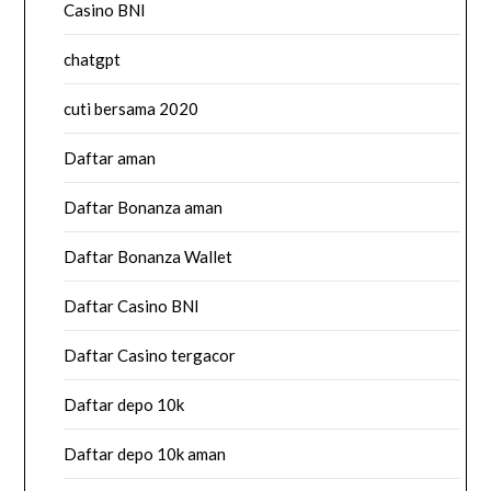
Casino BNI
chatgpt
cuti bersama 2020
Daftar aman
Daftar Bonanza aman
Daftar Bonanza Wallet
Daftar Casino BNI
Daftar Casino tergacor
Daftar depo 10k
Daftar depo 10k aman