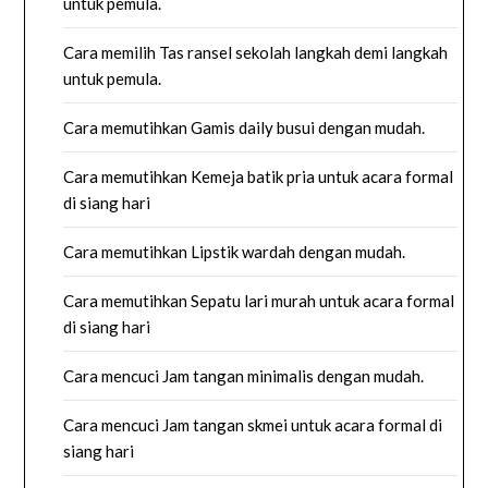
untuk pemula.
Cara memilih Tas ransel sekolah langkah demi langkah
untuk pemula.
Cara memutihkan Gamis daily busui dengan mudah.
Cara memutihkan Kemeja batik pria untuk acara formal
di siang hari
Cara memutihkan Lipstik wardah dengan mudah.
Cara memutihkan Sepatu lari murah untuk acara formal
di siang hari
Cara mencuci Jam tangan minimalis dengan mudah.
Cara mencuci Jam tangan skmei untuk acara formal di
siang hari