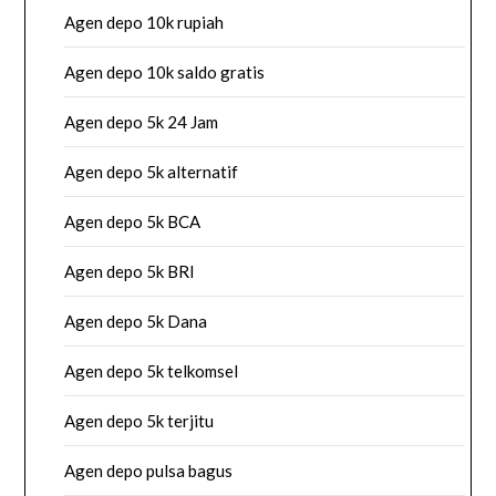
Agen depo 10k rupiah
Agen depo 10k saldo gratis
Agen depo 5k 24 Jam
Agen depo 5k alternatif
Agen depo 5k BCA
Agen depo 5k BRI
Agen depo 5k Dana
Agen depo 5k telkomsel
Agen depo 5k terjitu
Agen depo pulsa bagus