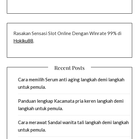
Rasakan Sensasi Slot Online Dengan Winrate 99% di
Hokiku88
.
Recent Posts
Cara memilih Serum anti aging langkah demi langkah
untuk pemula.
Panduan lengkap Kacamata pria keren langkah demi
langkah untuk pemula.
Cara merawat Sandal wanita tali langkah demi langkah
untuk pemula.