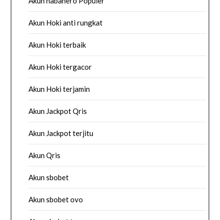
Akun habanero Populer
Akun Hoki anti rungkat
Akun Hoki terbaik
Akun Hoki tergacor
Akun Hoki terjamin
Akun Jackpot Qris
Akun Jackpot terjitu
Akun Qris
Akun sbobet
Akun sbobet ovo