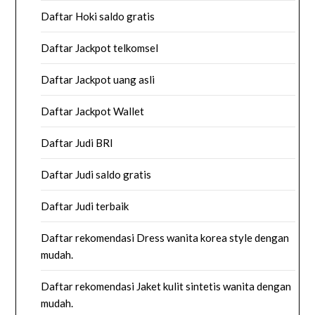
Daftar Hoki saldo gratis
Daftar Jackpot telkomsel
Daftar Jackpot uang asli
Daftar Jackpot Wallet
Daftar Judi BRI
Daftar Judi saldo gratis
Daftar Judi terbaik
Daftar rekomendasi Dress wanita korea style dengan
mudah.
Daftar rekomendasi Jaket kulit sintetis wanita dengan
mudah.