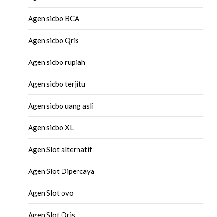
Agen sicbo BCA
Agen sicbo Qris
Agen sicbo rupiah
Agen sicbo terjitu
Agen sicbo uang asli
Agen sicbo XL
Agen Slot alternatif
Agen Slot Dipercaya
Agen Slot ovo
Agen Slot Qris