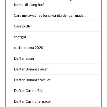
formal di siang hari
Cara merawat Tas bahu wanita dengan mudah.
Casino BNI
chatgpt
cuti bersama 2020
Daftar aman
Daftar Bonanza aman
Daftar Bonanza Wallet
Daftar Casino BNI
Daftar Casino tergacor