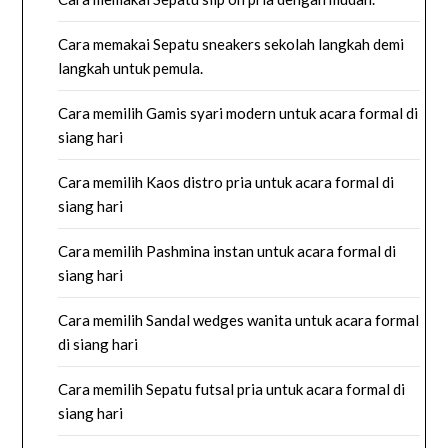
Cara memakai Sepatu sneakers sekolah langkah demi
langkah untuk pemula.
Cara memilih Gamis syari modern untuk acara formal di
siang hari
Cara memilih Kaos distro pria untuk acara formal di
siang hari
Cara memilih Pashmina instan untuk acara formal di
siang hari
Cara memilih Sandal wedges wanita untuk acara formal
di siang hari
Cara memilih Sepatu futsal pria untuk acara formal di
siang hari