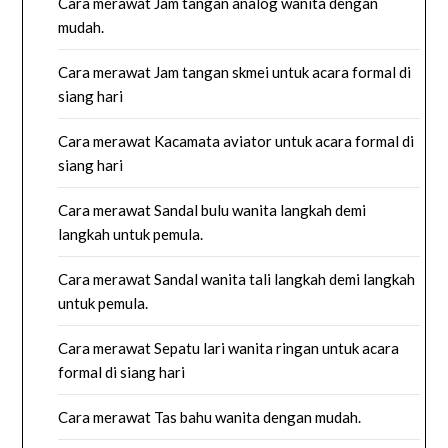
Cara merawat Jam tangan analog wanita dengan
mudah.
Cara merawat Jam tangan skmei untuk acara formal di
siang hari
Cara merawat Kacamata aviator untuk acara formal di
siang hari
Cara merawat Sandal bulu wanita langkah demi
langkah untuk pemula.
Cara merawat Sandal wanita tali langkah demi langkah
untuk pemula.
Cara merawat Sepatu lari wanita ringan untuk acara
formal di siang hari
Cara merawat Tas bahu wanita dengan mudah.