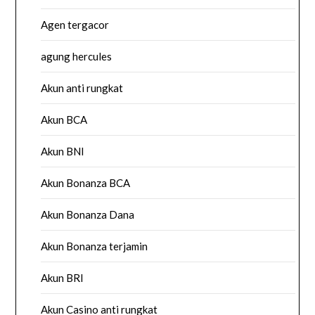
Agen tergacor
agung hercules
Akun anti rungkat
Akun BCA
Akun BNI
Akun Bonanza BCA
Akun Bonanza Dana
Akun Bonanza terjamin
Akun BRI
Akun Casino anti rungkat