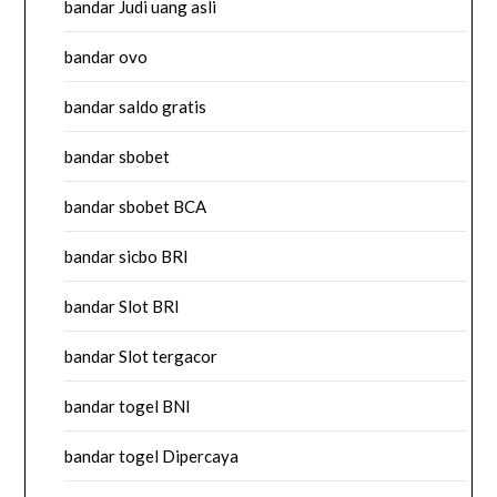
bandar Judi uang asli
bandar ovo
bandar saldo gratis
bandar sbobet
bandar sbobet BCA
bandar sicbo BRI
bandar Slot BRI
bandar Slot tergacor
bandar togel BNI
bandar togel Dipercaya