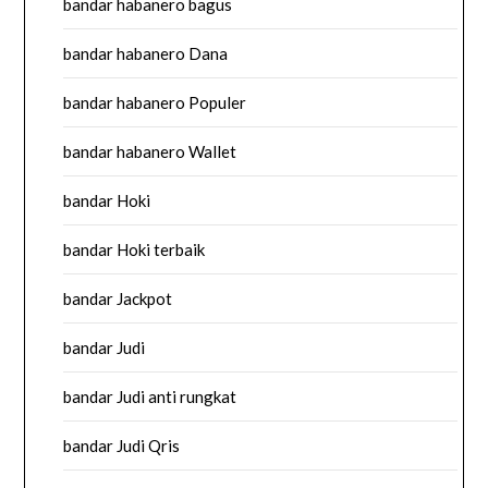
bandar habanero bagus
bandar habanero Dana
bandar habanero Populer
bandar habanero Wallet
bandar Hoki
bandar Hoki terbaik
bandar Jackpot
bandar Judi
bandar Judi anti rungkat
bandar Judi Qris