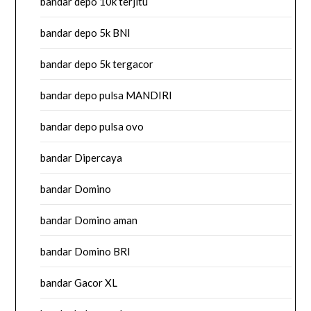
bandar depo 10k terjitu
bandar depo 5k BNI
bandar depo 5k tergacor
bandar depo pulsa MANDIRI
bandar depo pulsa ovo
bandar Dipercaya
bandar Domino
bandar Domino aman
bandar Domino BRI
bandar Gacor XL