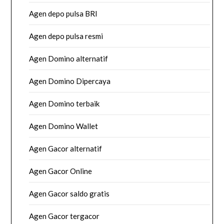
Agen depo pulsa BRI
Agen depo pulsa resmi
Agen Domino alternatif
Agen Domino Dipercaya
Agen Domino terbaik
Agen Domino Wallet
Agen Gacor alternatif
Agen Gacor Online
Agen Gacor saldo gratis
Agen Gacor tergacor