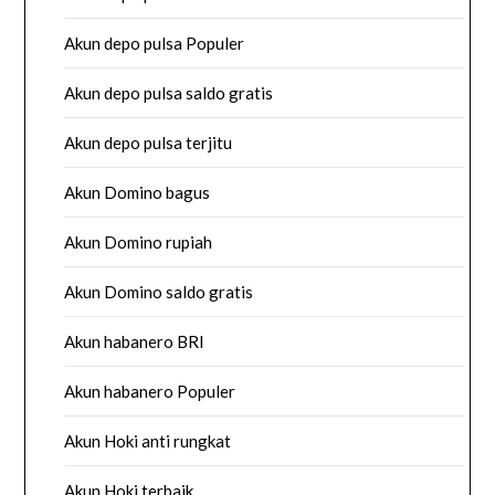
Akun depo pulsa Populer
Akun depo pulsa saldo gratis
Akun depo pulsa terjitu
Akun Domino bagus
Akun Domino rupiah
Akun Domino saldo gratis
Akun habanero BRI
Akun habanero Populer
Akun Hoki anti rungkat
Akun Hoki terbaik