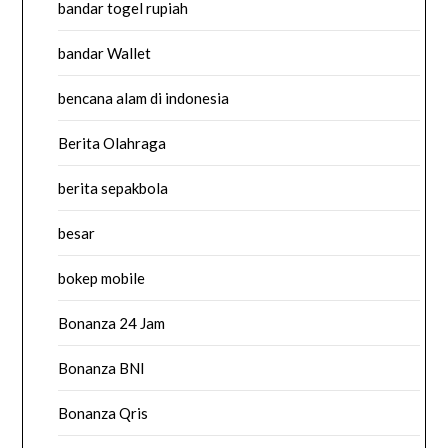
bandar togel rupiah
bandar Wallet
bencana alam di indonesia
Berita Olahraga
berita sepakbola
besar
bokep mobile
Bonanza 24 Jam
Bonanza BNI
Bonanza Qris