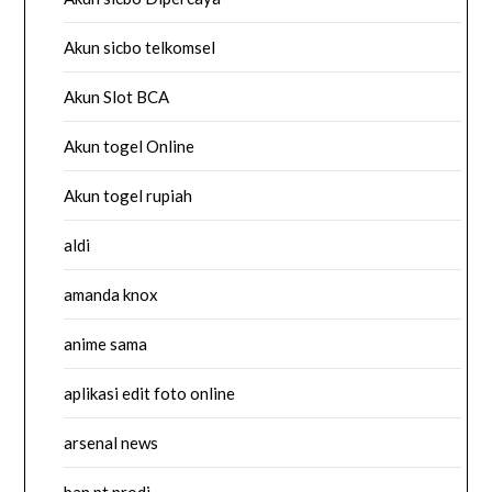
Akun sicbo telkomsel
Akun Slot BCA
Akun togel Online
Akun togel rupiah
aldi
amanda knox
anime sama
aplikasi edit foto online
arsenal news