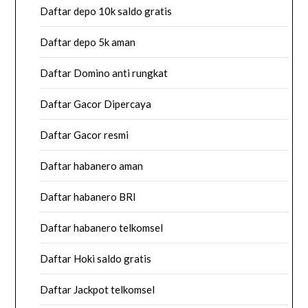
Daftar depo 10k saldo gratis
Daftar depo 5k aman
Daftar Domino anti rungkat
Daftar Gacor Dipercaya
Daftar Gacor resmi
Daftar habanero aman
Daftar habanero BRI
Daftar habanero telkomsel
Daftar Hoki saldo gratis
Daftar Jackpot telkomsel