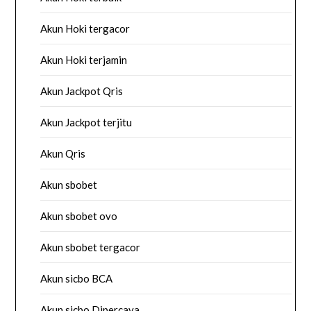
Akun Hoki tergacor
Akun Hoki terjamin
Akun Jackpot Qris
Akun Jackpot terjitu
Akun Qris
Akun sbobet
Akun sbobet ovo
Akun sbobet tergacor
Akun sicbo BCA
Akun sicbo Dipercaya