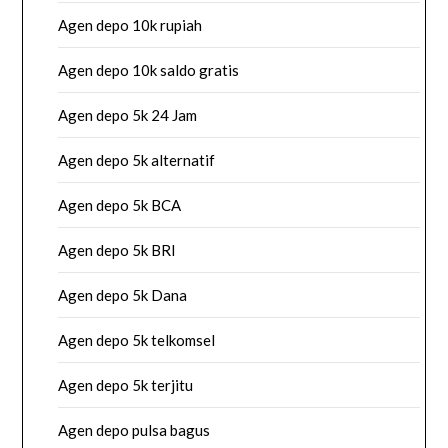
Agen depo 10k rupiah
Agen depo 10k saldo gratis
Agen depo 5k 24 Jam
Agen depo 5k alternatif
Agen depo 5k BCA
Agen depo 5k BRI
Agen depo 5k Dana
Agen depo 5k telkomsel
Agen depo 5k terjitu
Agen depo pulsa bagus