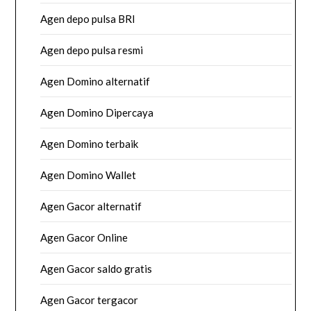
Agen depo pulsa BRI
Agen depo pulsa resmi
Agen Domino alternatif
Agen Domino Dipercaya
Agen Domino terbaik
Agen Domino Wallet
Agen Gacor alternatif
Agen Gacor Online
Agen Gacor saldo gratis
Agen Gacor tergacor