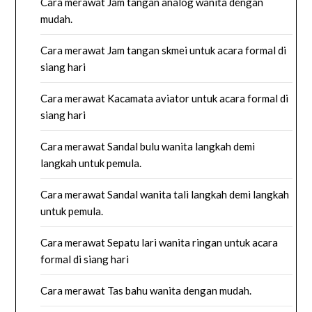
Cara merawat Jam tangan analog wanita dengan
mudah.
Cara merawat Jam tangan skmei untuk acara formal di
siang hari
Cara merawat Kacamata aviator untuk acara formal di
siang hari
Cara merawat Sandal bulu wanita langkah demi
langkah untuk pemula.
Cara merawat Sandal wanita tali langkah demi langkah
untuk pemula.
Cara merawat Sepatu lari wanita ringan untuk acara
formal di siang hari
Cara merawat Tas bahu wanita dengan mudah.