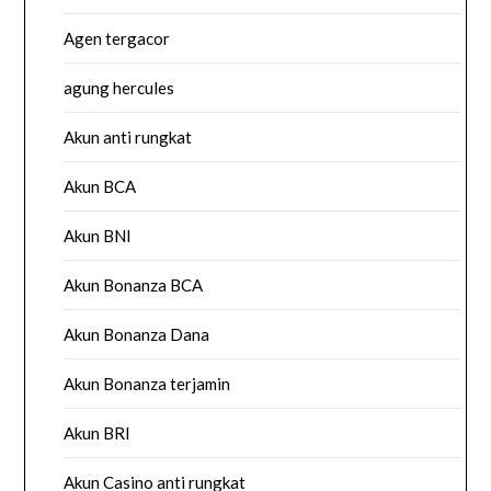
Agen tergacor
agung hercules
Akun anti rungkat
Akun BCA
Akun BNI
Akun Bonanza BCA
Akun Bonanza Dana
Akun Bonanza terjamin
Akun BRI
Akun Casino anti rungkat