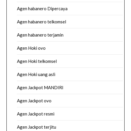
Agen habanero Dipercaya
Agen habanero telkomsel
Agen habanero terjamin
Agen Hoki ovo
Agen Hoki telkomsel
Agen Hoki uang asli
Agen Jackpot MANDIRI
Agen Jackpot ovo
Agen Jackpot resmi
Agen Jackpot terjitu