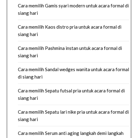
Cara memilih Gamis syari modern untuk acara formal di
siang hari
Cara memilih Kaos distro pria untuk acara formal di
siang hari
Cara memilih Pashmina instan untuk acara formal di
siang hari
Cara memilih Sandal wedges wanita untuk acara formal
di siang hari
Cara memilih Sepatu futsal pria untuk acara formal di
siang hari
Cara memilih Sepatu lari nike pria untuk acara formal di
siang hari
Cara memilih Serum anti aging langkah demi langkah