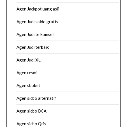
Agen Jackpot uang asli
Agen Judi saldo gratis
Agen Judi telkomsel
Agen Judi terbaik
Agen Judi XL
Agen resmi
Agen sbobet
Agen sicbo alternatif
Agen sicbo BCA
Agen sicbo Qris