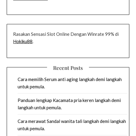
Rasakan Sensasi Slot Online Dengan Winrate 99% di
Hokiku88
.
Recent Posts
Cara memilih Serum anti aging langkah demi langkah
untuk pemula.
Panduan lengkap Kacamata pria keren langkah demi
langkah untuk pemula.
Cara merawat Sandal wanita tali langkah demi langkah
untuk pemula.