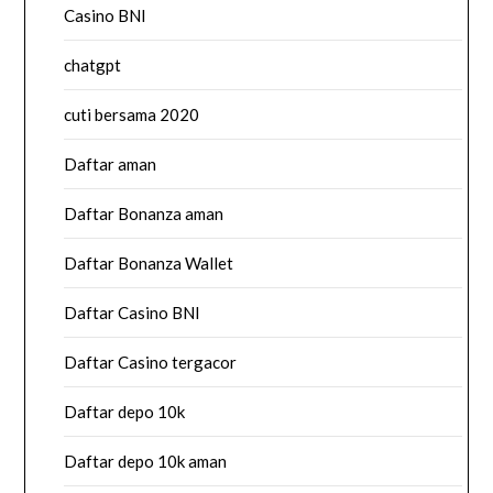
Casino BNI
chatgpt
cuti bersama 2020
Daftar aman
Daftar Bonanza aman
Daftar Bonanza Wallet
Daftar Casino BNI
Daftar Casino tergacor
Daftar depo 10k
Daftar depo 10k aman