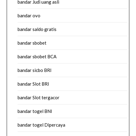
bandar Judi uang asli
bandar ovo
bandar saldo gratis
bandar sbobet
bandar sbobet BCA
bandar sicbo BRI
bandar Slot BRI
bandar Slot tergacor
bandar togel BNI
bandar togel Dipercaya