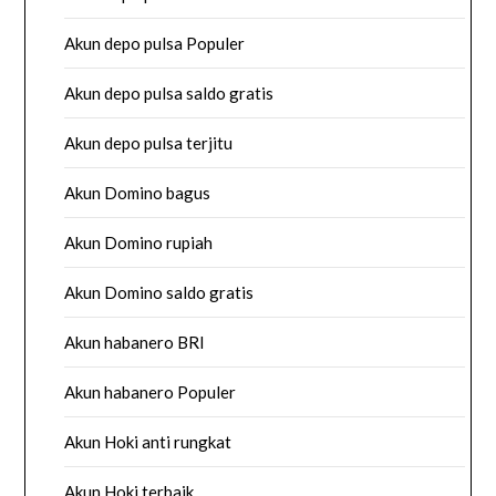
Akun depo pulsa Populer
Akun depo pulsa saldo gratis
Akun depo pulsa terjitu
Akun Domino bagus
Akun Domino rupiah
Akun Domino saldo gratis
Akun habanero BRI
Akun habanero Populer
Akun Hoki anti rungkat
Akun Hoki terbaik