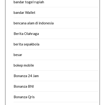
bandar togel rupiah
bandar Wallet
bencana alam di indonesia
Berita Olahraga
berita sepakbola
besar
bokep mobile
Bonanza 24 Jam
Bonanza BNI
Bonanza Qris