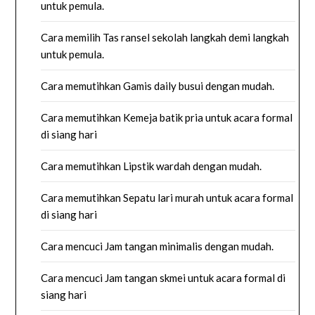
untuk pemula.
Cara memilih Tas ransel sekolah langkah demi langkah
untuk pemula.
Cara memutihkan Gamis daily busui dengan mudah.
Cara memutihkan Kemeja batik pria untuk acara formal
di siang hari
Cara memutihkan Lipstik wardah dengan mudah.
Cara memutihkan Sepatu lari murah untuk acara formal
di siang hari
Cara mencuci Jam tangan minimalis dengan mudah.
Cara mencuci Jam tangan skmei untuk acara formal di
siang hari