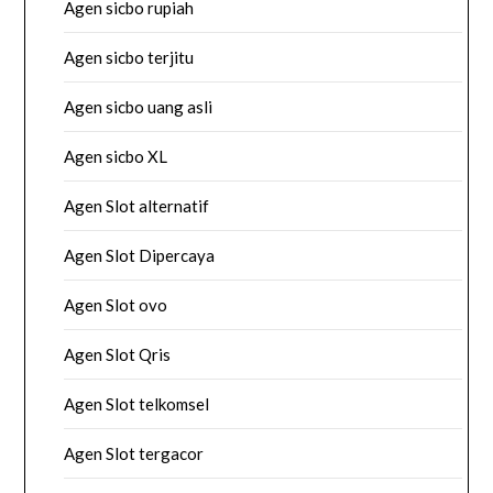
Agen sicbo rupiah
Agen sicbo terjitu
Agen sicbo uang asli
Agen sicbo XL
Agen Slot alternatif
Agen Slot Dipercaya
Agen Slot ovo
Agen Slot Qris
Agen Slot telkomsel
Agen Slot tergacor