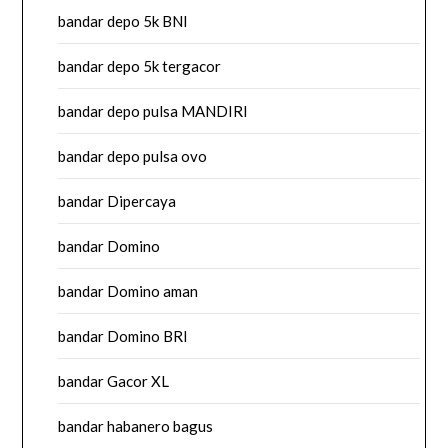
bandar depo 5k BNI
bandar depo 5k tergacor
bandar depo pulsa MANDIRI
bandar depo pulsa ovo
bandar Dipercaya
bandar Domino
bandar Domino aman
bandar Domino BRI
bandar Gacor XL
bandar habanero bagus