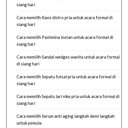
siang hari
Cara memilih Kaos distro pria untuk acara formal di
siang hari
Cara memilih Pashmina instan untuk acara formal di
siang hari
Cara memilih Sandal wedges wanita untuk acara formal
di siang hari
Cara memilih Sepatu futsal pria untuk acara formal di
siang hari
Cara memilih Sepatu lari nike pria untuk acara formal di
siang hari
Cara memilih Serum anti aging langkah demi langkah
untuk pemula.