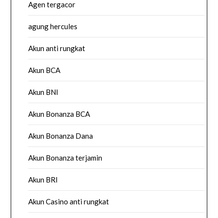
Agen tergacor
agung hercules
Akun anti rungkat
Akun BCA
Akun BNI
Akun Bonanza BCA
Akun Bonanza Dana
Akun Bonanza terjamin
Akun BRI
Akun Casino anti rungkat