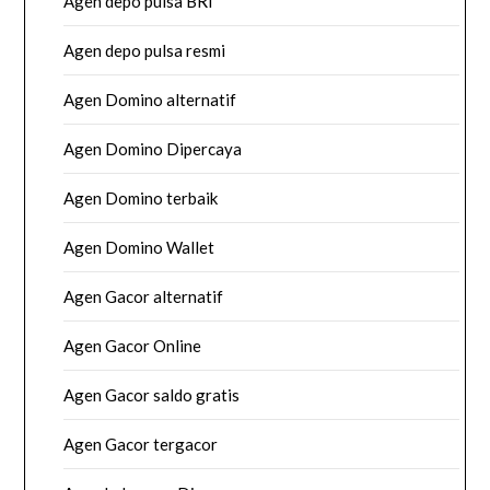
Agen depo pulsa BRI
Agen depo pulsa resmi
Agen Domino alternatif
Agen Domino Dipercaya
Agen Domino terbaik
Agen Domino Wallet
Agen Gacor alternatif
Agen Gacor Online
Agen Gacor saldo gratis
Agen Gacor tergacor