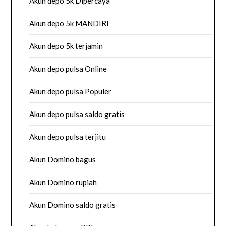
Akun depo 5k Dipercaya
Akun depo 5k MANDIRI
Akun depo 5k terjamin
Akun depo pulsa Online
Akun depo pulsa Populer
Akun depo pulsa saldo gratis
Akun depo pulsa terjitu
Akun Domino bagus
Akun Domino rupiah
Akun Domino saldo gratis