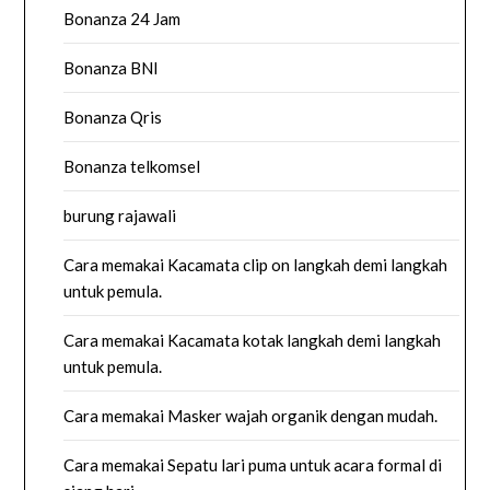
Bonanza 24 Jam
Bonanza BNI
Bonanza Qris
Bonanza telkomsel
burung rajawali
Cara memakai Kacamata clip on langkah demi langkah
untuk pemula.
Cara memakai Kacamata kotak langkah demi langkah
untuk pemula.
Cara memakai Masker wajah organik dengan mudah.
Cara memakai Sepatu lari puma untuk acara formal di