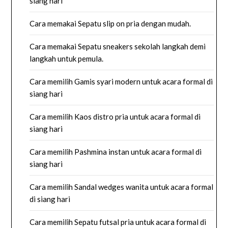
siang hari
Cara memakai Sepatu slip on pria dengan mudah.
Cara memakai Sepatu sneakers sekolah langkah demi
langkah untuk pemula.
Cara memilih Gamis syari modern untuk acara formal di
siang hari
Cara memilih Kaos distro pria untuk acara formal di
siang hari
Cara memilih Pashmina instan untuk acara formal di
siang hari
Cara memilih Sandal wedges wanita untuk acara formal
di siang hari
Cara memilih Sepatu futsal pria untuk acara formal di