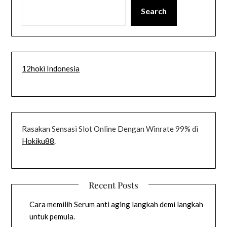
Search
12hoki Indonesia
Rasakan Sensasi Slot Online Dengan Winrate 99% di
Hokiku88
.
Recent Posts
Cara memilih Serum anti aging langkah demi langkah
untuk pemula.