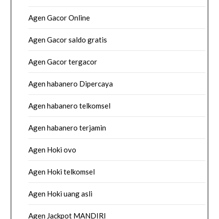
Agen Gacor Online
Agen Gacor saldo gratis
Agen Gacor tergacor
Agen habanero Dipercaya
Agen habanero telkomsel
Agen habanero terjamin
Agen Hoki ovo
Agen Hoki telkomsel
Agen Hoki uang asli
Agen Jackpot MANDIRI