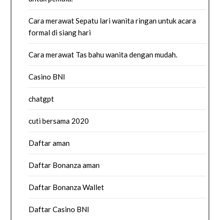
Cara merawat Sepatu lari wanita ringan untuk acara
formal di siang hari
Cara merawat Tas bahu wanita dengan mudah.
Casino BNI
chatgpt
cuti bersama 2020
Daftar aman
Daftar Bonanza aman
Daftar Bonanza Wallet
Daftar Casino BNI