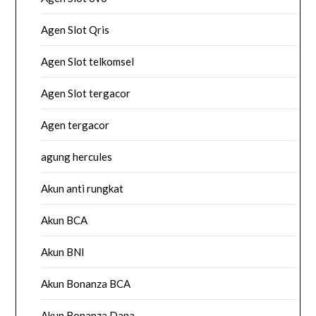
Agen Slot Qris
Agen Slot telkomsel
Agen Slot tergacor
Agen tergacor
agung hercules
Akun anti rungkat
Akun BCA
Akun BNI
Akun Bonanza BCA
Akun Bonanza Dana