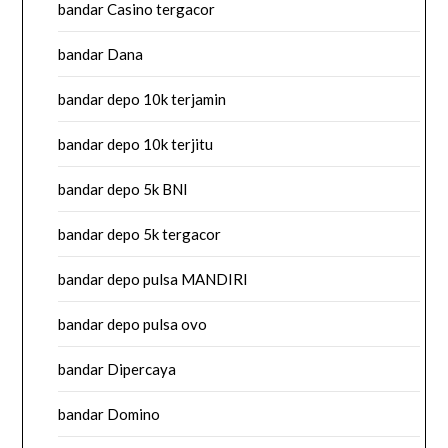
bandar Casino tergacor
bandar Dana
bandar depo 10k terjamin
bandar depo 10k terjitu
bandar depo 5k BNI
bandar depo 5k tergacor
bandar depo pulsa MANDIRI
bandar depo pulsa ovo
bandar Dipercaya
bandar Domino