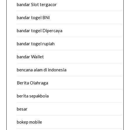
bandar Slot tergacor
bandar togel BNI
bandar togel Dipercaya
bandar togel rupiah
bandar Wallet
bencana alam di indonesia
Berita Olahraga
berita sepakbola
besar
bokep mobile