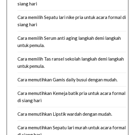
siang hari
Cara memilih Sepatu lari nike pria untuk acara formal di
siang hari
Cara memilih Serum anti aging langkah demi langkah
untuk pemula.
Cara memilih Tas ransel sekolah langkah demi langkah
untuk pemula.
Cara memutihkan Gamis daily busui dengan mudah.
Cara memutihkan Kemeja batik pria untuk acara formal
di siang hari
Cara memutihkan Lipstik wardah dengan mudah.
Cara memutihkan Sepatu lari murah untuk acara formal
di siang hari