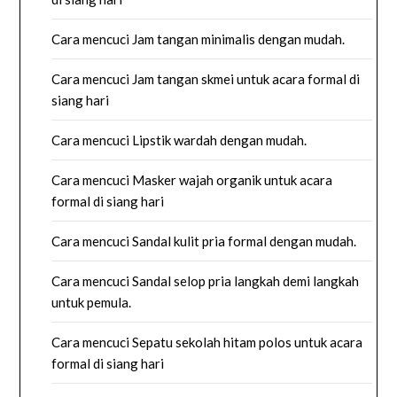
Cara mencuci Jam tangan minimalis dengan mudah.
Cara mencuci Jam tangan skmei untuk acara formal di
siang hari
Cara mencuci Lipstik wardah dengan mudah.
Cara mencuci Masker wajah organik untuk acara
formal di siang hari
Cara mencuci Sandal kulit pria formal dengan mudah.
Cara mencuci Sandal selop pria langkah demi langkah
untuk pemula.
Cara mencuci Sepatu sekolah hitam polos untuk acara
formal di siang hari