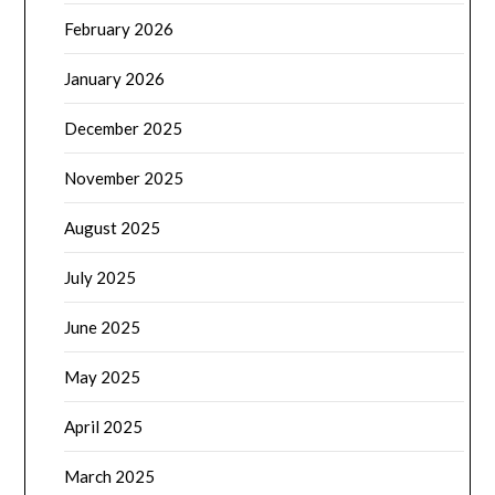
February 2026
January 2026
December 2025
November 2025
August 2025
July 2025
June 2025
May 2025
April 2025
March 2025