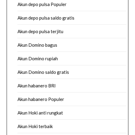
Akun depo pulsa Populer
Akun depo pulsa saldo gratis
Akun depo pulsa terjitu
Akun Domino bagus
Akun Domino rupiah
Akun Domino saldo gratis
Akun habanero BRI
Akun habanero Populer
Akun Hoki anti rungkat
Akun Hoki terbaik