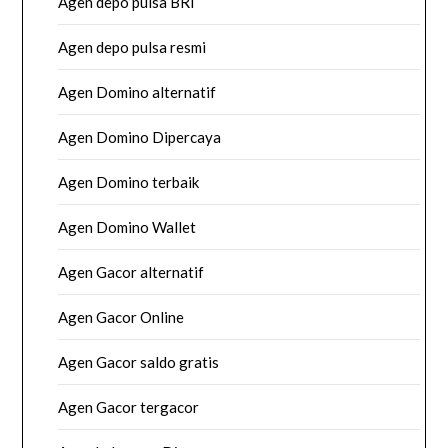
Agen depo pulsa BRI
Agen depo pulsa resmi
Agen Domino alternatif
Agen Domino Dipercaya
Agen Domino terbaik
Agen Domino Wallet
Agen Gacor alternatif
Agen Gacor Online
Agen Gacor saldo gratis
Agen Gacor tergacor