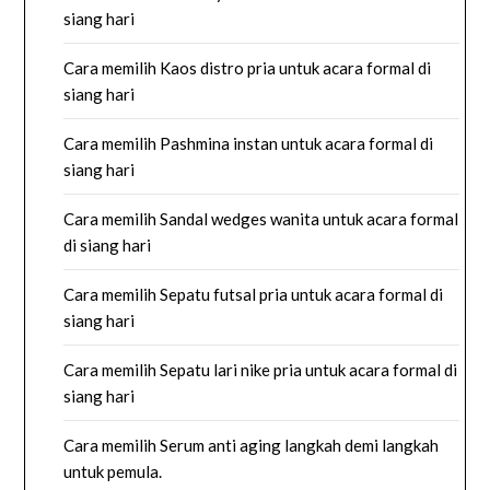
siang hari
Cara memilih Kaos distro pria untuk acara formal di
siang hari
Cara memilih Pashmina instan untuk acara formal di
siang hari
Cara memilih Sandal wedges wanita untuk acara formal
di siang hari
Cara memilih Sepatu futsal pria untuk acara formal di
siang hari
Cara memilih Sepatu lari nike pria untuk acara formal di
siang hari
Cara memilih Serum anti aging langkah demi langkah
untuk pemula.