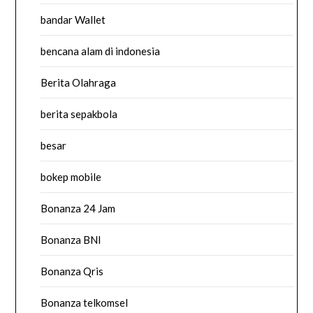
bandar Wallet
bencana alam di indonesia
Berita Olahraga
berita sepakbola
besar
bokep mobile
Bonanza 24 Jam
Bonanza BNI
Bonanza Qris
Bonanza telkomsel