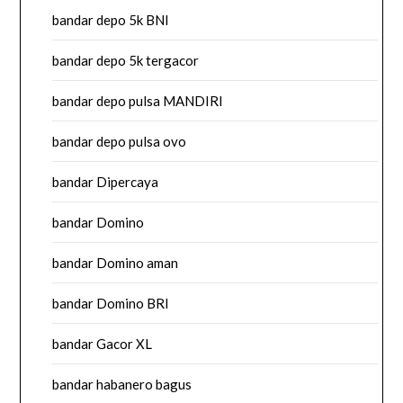
bandar depo 5k BNI
bandar depo 5k tergacor
bandar depo pulsa MANDIRI
bandar depo pulsa ovo
bandar Dipercaya
bandar Domino
bandar Domino aman
bandar Domino BRI
bandar Gacor XL
bandar habanero bagus