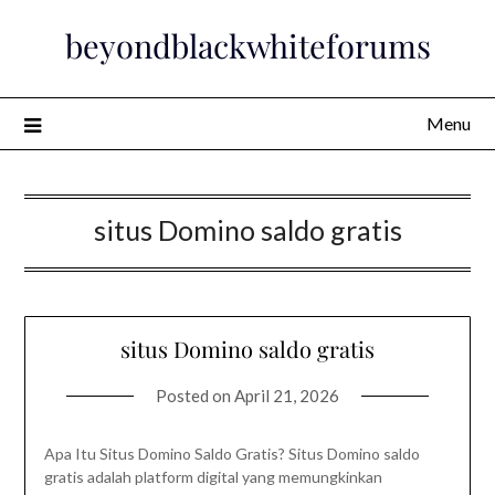
Skip
beyondblackwhiteforums
to
content
Menu
situs Domino saldo gratis
situs Domino saldo gratis
Posted on
April 21, 2026
Apa Itu Situs Domino Saldo Gratis? Situs Domino saldo
gratis adalah platform digital yang memungkinkan