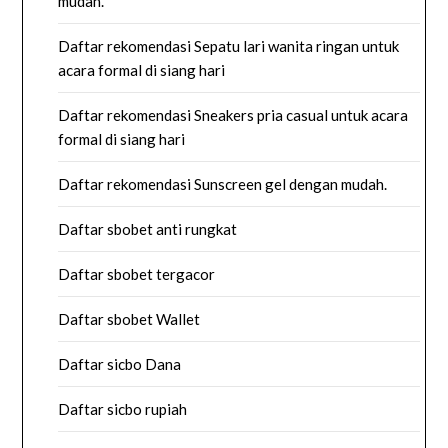
mudah.
Daftar rekomendasi Sepatu lari wanita ringan untuk
acara formal di siang hari
Daftar rekomendasi Sneakers pria casual untuk acara
formal di siang hari
Daftar rekomendasi Sunscreen gel dengan mudah.
Daftar sbobet anti rungkat
Daftar sbobet tergacor
Daftar sbobet Wallet
Daftar sicbo Dana
Daftar sicbo rupiah