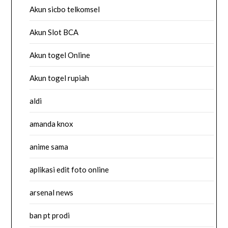
Akun sicbo telkomsel
Akun Slot BCA
Akun togel Online
Akun togel rupiah
aldi
amanda knox
anime sama
aplikasi edit foto online
arsenal news
ban pt prodi