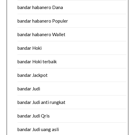
bandar habanero Dana
bandar habanero Populer
bandar habanero Wallet
bandar Hoki
bandar Hoki terbaik
bandar Jackpot
bandar Judi
bandar Judi anti rungkat
bandar Judi Qris
bandar Judi uang asli