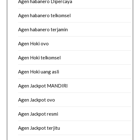
Agen habanero Dipercaya
Agen habanero telkomsel
Agen habanero terjamin
Agen Hoki ovo
Agen Hoki telkomsel
Agen Hoki uang asli
Agen Jackpot MANDIRI
Agen Jackpot ovo
Agen Jackpot resmi
Agen Jackpot terjitu