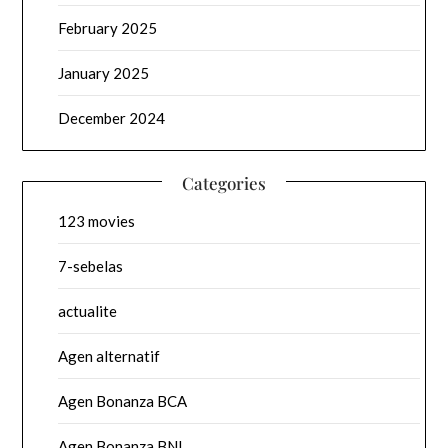
February 2025
January 2025
December 2024
Categories
123 movies
7-sebelas
actualite
Agen alternatif
Agen Bonanza BCA
Agen Bonanza BNI