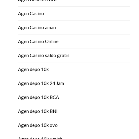
Agen Casino
Agen Casino aman
Agen Casino Online
Agen Casino saldo gratis
Agen depo 10k
Agen depo 10k 24 Jam
Agen depo 10k BCA
Agen depo 10k BNI
Agen depo 10k ovo
Agen depo 10k rupiah