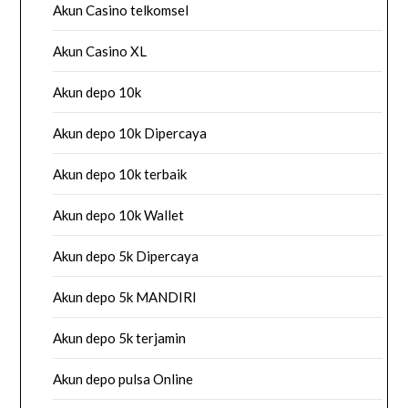
Akun Casino telkomsel
Akun Casino XL
Akun depo 10k
Akun depo 10k Dipercaya
Akun depo 10k terbaik
Akun depo 10k Wallet
Akun depo 5k Dipercaya
Akun depo 5k MANDIRI
Akun depo 5k terjamin
Akun depo pulsa Online