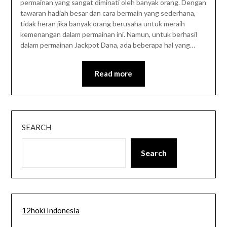
permainan yang sangat diminati oleh banyak orang. Dengan
tawaran hadiah besar dan cara bermain yang sederhana,
tidak heran jika banyak orang berusaha untuk meraih
kemenangan dalam permainan ini. Namun, untuk berhasil
dalam permainan Jackpot Dana, ada beberapa hal yang…
Read more
SEARCH
Search
12hoki Indonesia