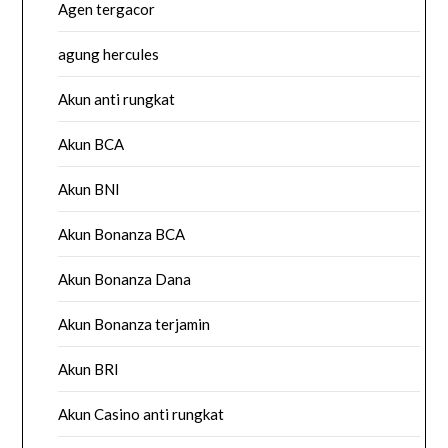
Agen tergacor
agung hercules
Akun anti rungkat
Akun BCA
Akun BNI
Akun Bonanza BCA
Akun Bonanza Dana
Akun Bonanza terjamin
Akun BRI
Akun Casino anti rungkat