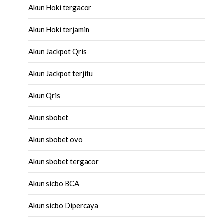
Akun Hoki tergacor
Akun Hoki terjamin
Akun Jackpot Qris
Akun Jackpot terjitu
Akun Qris
Akun sbobet
Akun sbobet ovo
Akun sbobet tergacor
Akun sicbo BCA
Akun sicbo Dipercaya