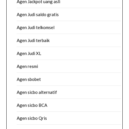
Agen Jackpot uang asli
Agen Judi saldo gratis
Agen Judi telkomsel
Agen Judi terbaik
Agen Judi XL
Agen resmi
Agen sbobet
Agen sicbo alternatif
Agen sicbo BCA
Agen sicbo Qris