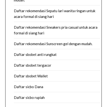
mudah.
Daftar rekomendasi Sepatu lari wanita ringan untuk
acara formal di siang hari
Daftar rekomendasi Sneakers pria casual untuk acara
formal di siang hari
Daftar rekomendasi Sunscreen gel dengan mudah.
Daftar sbobet anti rungkat
Daftar sbobet tergacor
Daftar sbobet Wallet
Daftar sicbo Dana
Daftar sicbo rupiah