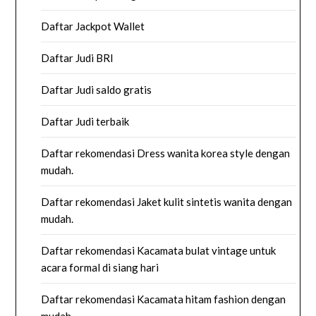
Daftar Jackpot Wallet
Daftar Judi BRI
Daftar Judi saldo gratis
Daftar Judi terbaik
Daftar rekomendasi Dress wanita korea style dengan
mudah.
Daftar rekomendasi Jaket kulit sintetis wanita dengan
mudah.
Daftar rekomendasi Kacamata bulat vintage untuk
acara formal di siang hari
Daftar rekomendasi Kacamata hitam fashion dengan