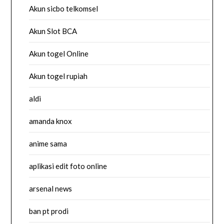
Akun sicbo telkomsel
Akun Slot BCA
Akun togel Online
Akun togel rupiah
aldi
amanda knox
anime sama
aplikasi edit foto online
arsenal news
ban pt prodi