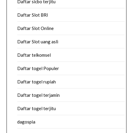
Daftar sicbo terjitu
Daftar Slot BRI
Daftar Slot Online
Daftar Slot uang asli
Daftar telkomsel
Daftar togel Populer
Daftar togel rupiah
Daftar togel terjamin
Daftar togel terjitu
dagospia