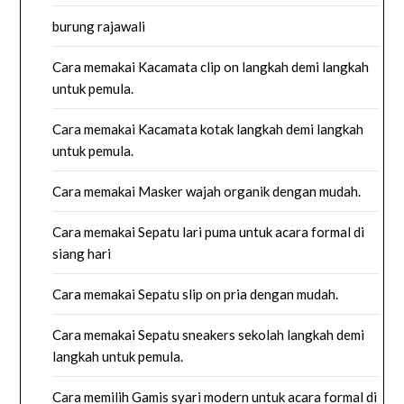
burung rajawali
Cara memakai Kacamata clip on langkah demi langkah
untuk pemula.
Cara memakai Kacamata kotak langkah demi langkah
untuk pemula.
Cara memakai Masker wajah organik dengan mudah.
Cara memakai Sepatu lari puma untuk acara formal di
siang hari
Cara memakai Sepatu slip on pria dengan mudah.
Cara memakai Sepatu sneakers sekolah langkah demi
langkah untuk pemula.
Cara memilih Gamis syari modern untuk acara formal di