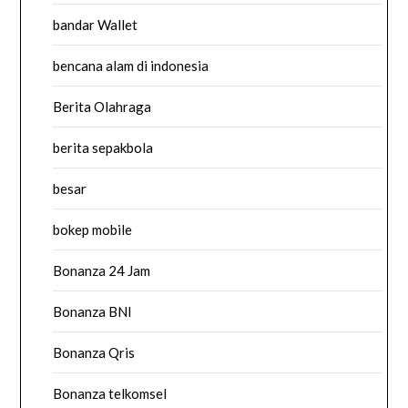
bandar Wallet
bencana alam di indonesia
Berita Olahraga
berita sepakbola
besar
bokep mobile
Bonanza 24 Jam
Bonanza BNI
Bonanza Qris
Bonanza telkomsel