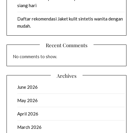
siang hari
Daftar rekomendasi Jaket kulit sintetis wanita dengan
mudah.
Recent Comments
No comments to show.
Archives
June 2026
May 2026
April 2026
March 2026