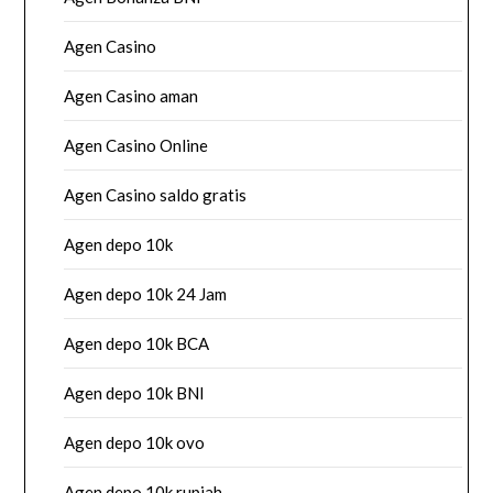
Agen Casino
Agen Casino aman
Agen Casino Online
Agen Casino saldo gratis
Agen depo 10k
Agen depo 10k 24 Jam
Agen depo 10k BCA
Agen depo 10k BNI
Agen depo 10k ovo
Agen depo 10k rupiah