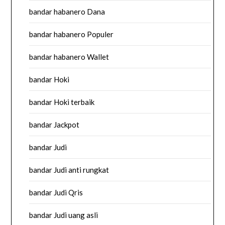
bandar habanero Dana
bandar habanero Populer
bandar habanero Wallet
bandar Hoki
bandar Hoki terbaik
bandar Jackpot
bandar Judi
bandar Judi anti rungkat
bandar Judi Qris
bandar Judi uang asli