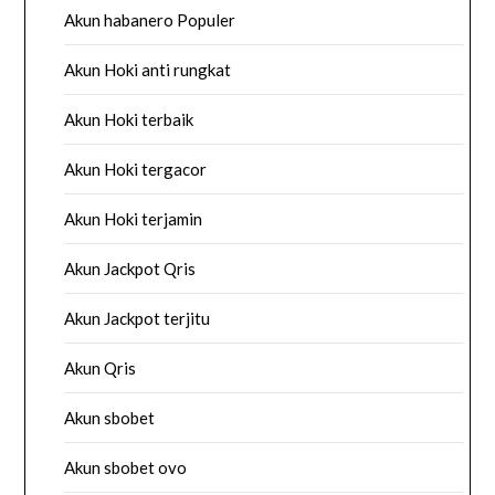
Akun habanero Populer
Akun Hoki anti rungkat
Akun Hoki terbaik
Akun Hoki tergacor
Akun Hoki terjamin
Akun Jackpot Qris
Akun Jackpot terjitu
Akun Qris
Akun sbobet
Akun sbobet ovo