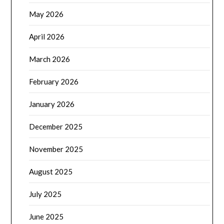
May 2026
April 2026
March 2026
February 2026
January 2026
December 2025
November 2025
August 2025
July 2025
June 2025