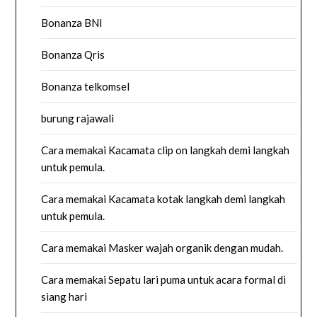
Bonanza BNI
Bonanza Qris
Bonanza telkomsel
burung rajawali
Cara memakai Kacamata clip on langkah demi langkah
untuk pemula.
Cara memakai Kacamata kotak langkah demi langkah
untuk pemula.
Cara memakai Masker wajah organik dengan mudah.
Cara memakai Sepatu lari puma untuk acara formal di
siang hari