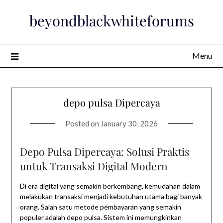
Skip
beyondblackwhiteforums
to
content
Menu
depo pulsa Dipercaya
Posted on
January 30, 2026
Depo Pulsa Dipercaya: Solusi Praktis
untuk Transaksi Digital Modern
Di era digital yang semakin berkembang, kemudahan dalam
melakukan transaksi menjadi kebutuhan utama bagi banyak
orang. Salah satu metode pembayaran yang semakin
populer adalah depo pulsa. Sistem ini memungkinkan