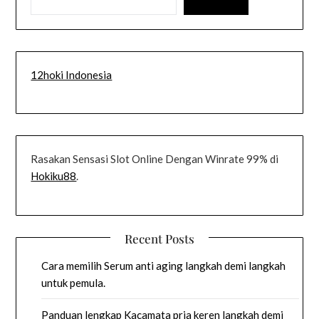
12hoki Indonesia
Rasakan Sensasi Slot Online Dengan Winrate 99% di
Hokiku88
.
Recent Posts
Cara memilih Serum anti aging langkah demi langkah
untuk pemula.
Panduan lengkap Kacamata pria keren langkah demi