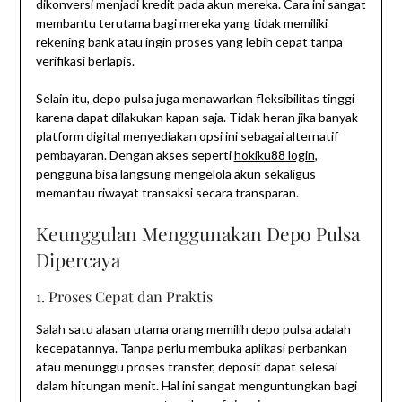
dikonversi menjadi kredit pada akun mereka. Cara ini sangat
membantu terutama bagi mereka yang tidak memiliki
rekening bank atau ingin proses yang lebih cepat tanpa
verifikasi berlapis.
Selain itu, depo pulsa juga menawarkan fleksibilitas tinggi
karena dapat dilakukan kapan saja. Tidak heran jika banyak
platform digital menyediakan opsi ini sebagai alternatif
pembayaran. Dengan akses seperti
hokiku88 login
,
pengguna bisa langsung mengelola akun sekaligus
memantau riwayat transaksi secara transparan.
Keunggulan Menggunakan Depo Pulsa
Dipercaya
1. Proses Cepat dan Praktis
Salah satu alasan utama orang memilih depo pulsa adalah
kecepatannya. Tanpa perlu membuka aplikasi perbankan
atau menunggu proses transfer, deposit dapat selesai
dalam hitungan menit. Hal ini sangat menguntungkan bagi