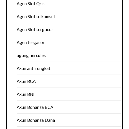
Agen Slot Qris
Agen Slot telkomsel
Agen Slot tergacor
Agen tergacor
agung hercules
Akun anti rungkat
Akun BCA
Akun BNI
Akun Bonanza BCA
Akun Bonanza Dana