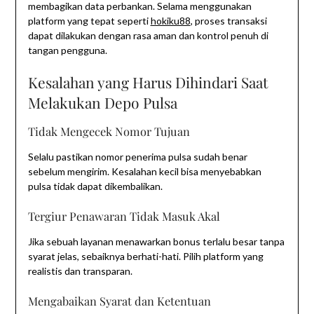
membagikan data perbankan. Selama menggunakan
platform yang tepat seperti
hokiku88
, proses transaksi
dapat dilakukan dengan rasa aman dan kontrol penuh di
tangan pengguna.
Kesalahan yang Harus Dihindari Saat
Melakukan Depo Pulsa
Tidak Mengecek Nomor Tujuan
Selalu pastikan nomor penerima pulsa sudah benar
sebelum mengirim. Kesalahan kecil bisa menyebabkan
pulsa tidak dapat dikembalikan.
Tergiur Penawaran Tidak Masuk Akal
Jika sebuah layanan menawarkan bonus terlalu besar tanpa
syarat jelas, sebaiknya berhati-hati. Pilih platform yang
realistis dan transparan.
Mengabaikan Syarat dan Ketentuan