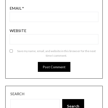
EMAIL
*
WEBSITE
Save my name, email, and website in this browser for the next
time I comment.
SEARCH
Search