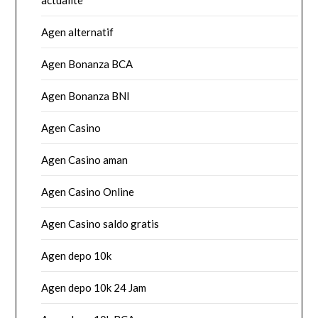
Agen alternatif
Agen Bonanza BCA
Agen Bonanza BNI
Agen Casino
Agen Casino aman
Agen Casino Online
Agen Casino saldo gratis
Agen depo 10k
Agen depo 10k 24 Jam