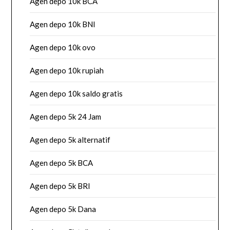
Agen depo 10k BCA
Agen depo 10k BNI
Agen depo 10k ovo
Agen depo 10k rupiah
Agen depo 10k saldo gratis
Agen depo 5k 24 Jam
Agen depo 5k alternatif
Agen depo 5k BCA
Agen depo 5k BRI
Agen depo 5k Dana