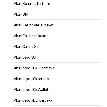
Akun Bonanza terjamin
Akun BRI
Akun Casino anti rungkat
Akun Casino telkomsel
Akun Casino XL
Akun depo 10k
Akun depo 10k Dipercaya
Akun depo 10k terbaik
Akun depo 10k Wallet
Akun depo 5k Dipercaya