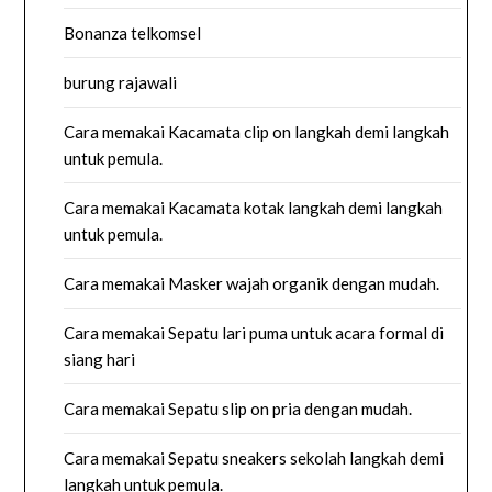
Bonanza telkomsel
burung rajawali
Cara memakai Kacamata clip on langkah demi langkah
untuk pemula.
Cara memakai Kacamata kotak langkah demi langkah
untuk pemula.
Cara memakai Masker wajah organik dengan mudah.
Cara memakai Sepatu lari puma untuk acara formal di
siang hari
Cara memakai Sepatu slip on pria dengan mudah.
Cara memakai Sepatu sneakers sekolah langkah demi
langkah untuk pemula.