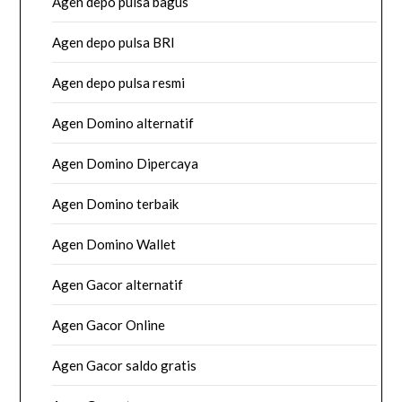
Agen depo pulsa bagus
Agen depo pulsa BRI
Agen depo pulsa resmi
Agen Domino alternatif
Agen Domino Dipercaya
Agen Domino terbaik
Agen Domino Wallet
Agen Gacor alternatif
Agen Gacor Online
Agen Gacor saldo gratis