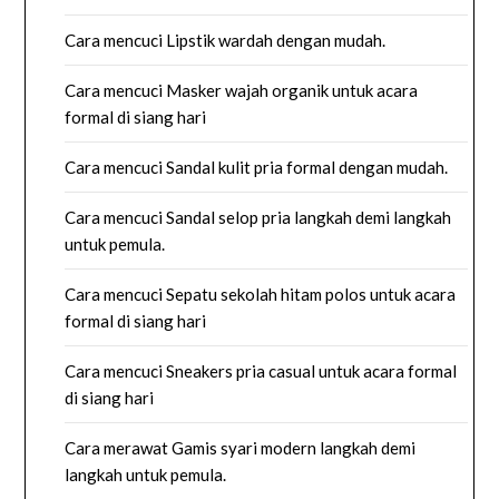
Cara mencuci Lipstik wardah dengan mudah.
Cara mencuci Masker wajah organik untuk acara
formal di siang hari
Cara mencuci Sandal kulit pria formal dengan mudah.
Cara mencuci Sandal selop pria langkah demi langkah
untuk pemula.
Cara mencuci Sepatu sekolah hitam polos untuk acara
formal di siang hari
Cara mencuci Sneakers pria casual untuk acara formal
di siang hari
Cara merawat Gamis syari modern langkah demi
langkah untuk pemula.