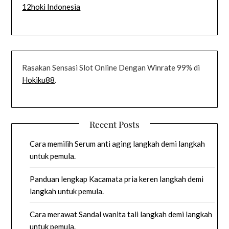
12hoki Indonesia
Rasakan Sensasi Slot Online Dengan Winrate 99% di
Hokiku88
.
Recent Posts
Cara memilih Serum anti aging langkah demi langkah
untuk pemula.
Panduan lengkap Kacamata pria keren langkah demi
langkah untuk pemula.
Cara merawat Sandal wanita tali langkah demi langkah
untuk pemula.