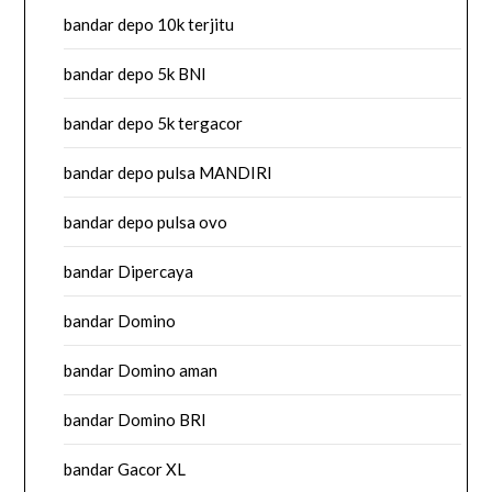
bandar depo 10k terjitu
bandar depo 5k BNI
bandar depo 5k tergacor
bandar depo pulsa MANDIRI
bandar depo pulsa ovo
bandar Dipercaya
bandar Domino
bandar Domino aman
bandar Domino BRI
bandar Gacor XL