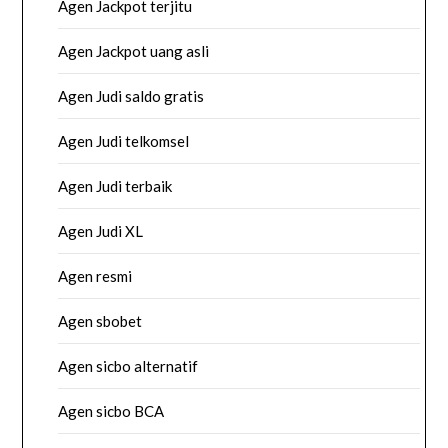
Agen Jackpot terjitu
Agen Jackpot uang asli
Agen Judi saldo gratis
Agen Judi telkomsel
Agen Judi terbaik
Agen Judi XL
Agen resmi
Agen sbobet
Agen sicbo alternatif
Agen sicbo BCA