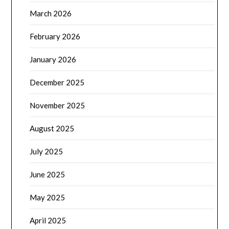
March 2026
February 2026
January 2026
December 2025
November 2025
August 2025
July 2025
June 2025
May 2025
April 2025