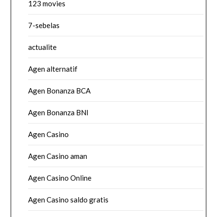
123 movies
7-sebelas
actualite
Agen alternatif
Agen Bonanza BCA
Agen Bonanza BNI
Agen Casino
Agen Casino aman
Agen Casino Online
Agen Casino saldo gratis