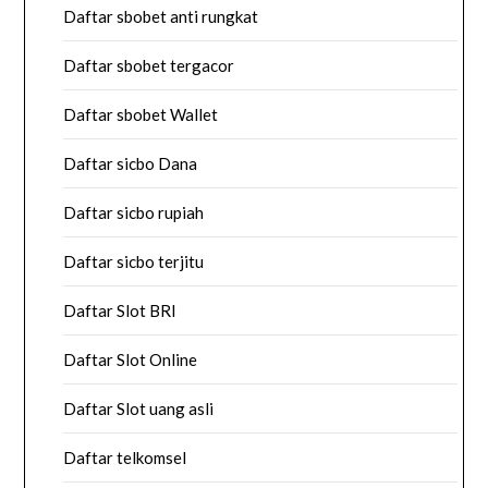
Daftar sbobet anti rungkat
Daftar sbobet tergacor
Daftar sbobet Wallet
Daftar sicbo Dana
Daftar sicbo rupiah
Daftar sicbo terjitu
Daftar Slot BRI
Daftar Slot Online
Daftar Slot uang asli
Daftar telkomsel