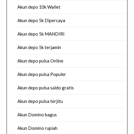
Akun depo 10k Wallet
Akun depo 5k Dipercaya
Akun depo 5k MANDIRI
Akun depo 5k terjamin
Akun depo pulsa Online
Akun depo pulsa Populer
Akun depo pulsa saldo gratis
Akun depo pulsa terjitu
Akun Domino bagus
Akun Domino rupiah