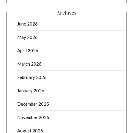
Archives
June 2026
May 2026
April 2026
March 2026
February 2026
January 2026
December 2025
November 2025
August 2025