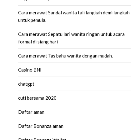
Cara merawat Sandal wanita tali langkah demi langkah
untuk pemula.
Cara merawat Sepatu lari wanita ringan untuk acara
formal di siang hari
Cara merawat Tas bahu wanita dengan mudah.
Casino BNI
chatgpt
cuti bersama 2020
Daftar aman
Daftar Bonanza aman
Daftar Bonanza Wallet