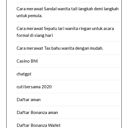
Cara merawat Sandal wanita tali langkah demi langkah
untuk pemula.
Cara merawat Sepatu lari wanita ringan untuk acara
formal di siang hari
Cara merawat Tas bahu wanita dengan mudah.
Casino BNI
chatgpt
cuti bersama 2020
Daftar aman
Daftar Bonanza aman
Daftar Bonanza Wallet