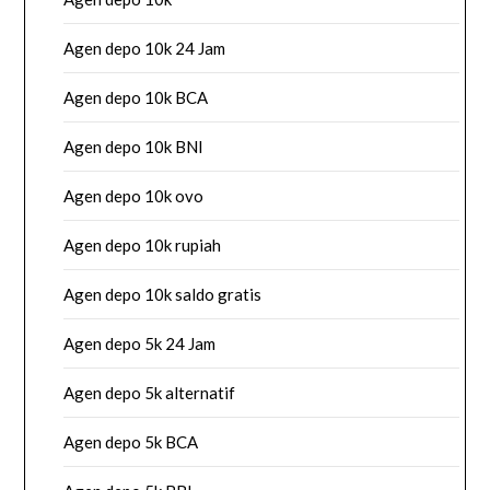
Agen depo 10k 24 Jam
Agen depo 10k BCA
Agen depo 10k BNI
Agen depo 10k ovo
Agen depo 10k rupiah
Agen depo 10k saldo gratis
Agen depo 5k 24 Jam
Agen depo 5k alternatif
Agen depo 5k BCA