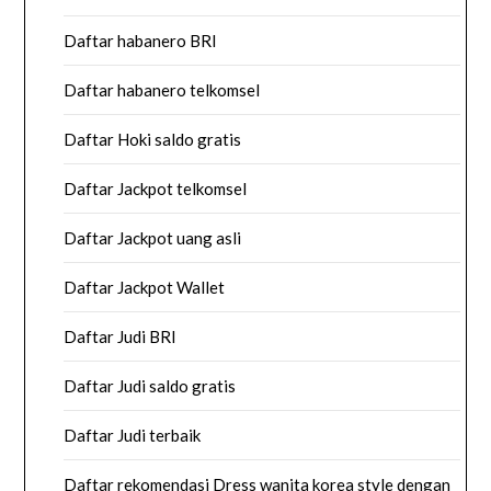
Daftar habanero BRI
Daftar habanero telkomsel
Daftar Hoki saldo gratis
Daftar Jackpot telkomsel
Daftar Jackpot uang asli
Daftar Jackpot Wallet
Daftar Judi BRI
Daftar Judi saldo gratis
Daftar Judi terbaik
Daftar rekomendasi Dress wanita korea style dengan