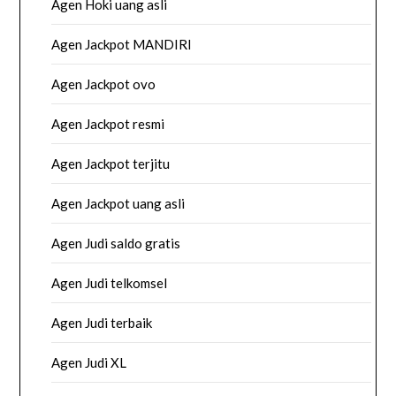
Agen Hoki uang asli
Agen Jackpot MANDIRI
Agen Jackpot ovo
Agen Jackpot resmi
Agen Jackpot terjitu
Agen Jackpot uang asli
Agen Judi saldo gratis
Agen Judi telkomsel
Agen Judi terbaik
Agen Judi XL