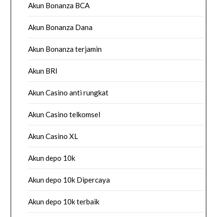
Akun Bonanza BCA
Akun Bonanza Dana
Akun Bonanza terjamin
Akun BRI
Akun Casino anti rungkat
Akun Casino telkomsel
Akun Casino XL
Akun depo 10k
Akun depo 10k Dipercaya
Akun depo 10k terbaik