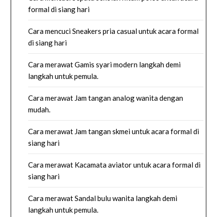
formal di siang hari
Cara mencuci Sneakers pria casual untuk acara formal
di siang hari
Cara merawat Gamis syari modern langkah demi
langkah untuk pemula.
Cara merawat Jam tangan analog wanita dengan
mudah.
Cara merawat Jam tangan skmei untuk acara formal di
siang hari
Cara merawat Kacamata aviator untuk acara formal di
siang hari
Cara merawat Sandal bulu wanita langkah demi
langkah untuk pemula.