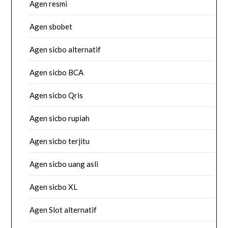
Agen resmi
Agen sbobet
Agen sicbo alternatif
Agen sicbo BCA
Agen sicbo Qris
Agen sicbo rupiah
Agen sicbo terjitu
Agen sicbo uang asli
Agen sicbo XL
Agen Slot alternatif