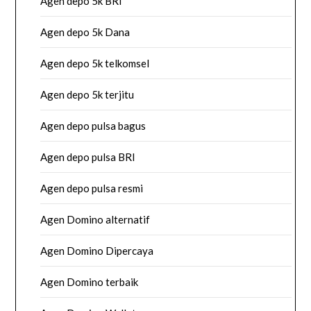
Agen depo 5k BRI
Agen depo 5k Dana
Agen depo 5k telkomsel
Agen depo 5k terjitu
Agen depo pulsa bagus
Agen depo pulsa BRI
Agen depo pulsa resmi
Agen Domino alternatif
Agen Domino Dipercaya
Agen Domino terbaik