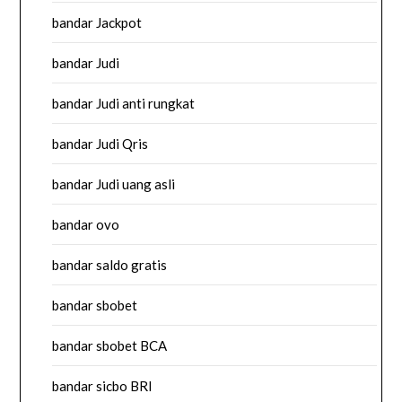
bandar Jackpot
bandar Judi
bandar Judi anti rungkat
bandar Judi Qris
bandar Judi uang asli
bandar ovo
bandar saldo gratis
bandar sbobet
bandar sbobet BCA
bandar sicbo BRI