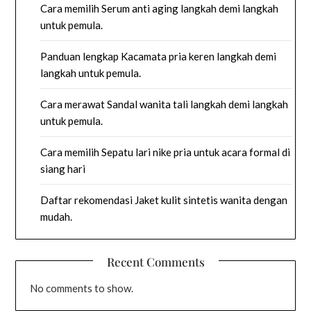
Cara memilih Serum anti aging langkah demi langkah
untuk pemula.
Panduan lengkap Kacamata pria keren langkah demi
langkah untuk pemula.
Cara merawat Sandal wanita tali langkah demi langkah
untuk pemula.
Cara memilih Sepatu lari nike pria untuk acara formal di
siang hari
Daftar rekomendasi Jaket kulit sintetis wanita dengan
mudah.
Recent Comments
No comments to show.