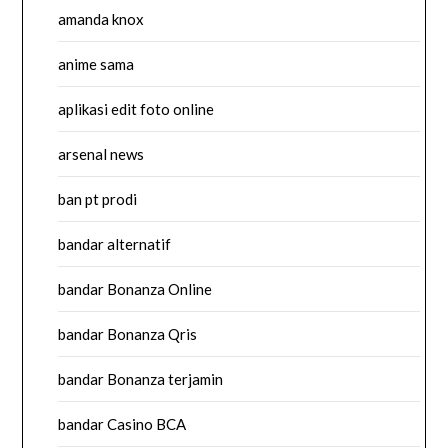
amanda knox
anime sama
aplikasi edit foto online
arsenal news
ban pt prodi
bandar alternatif
bandar Bonanza Online
bandar Bonanza Qris
bandar Bonanza terjamin
bandar Casino BCA