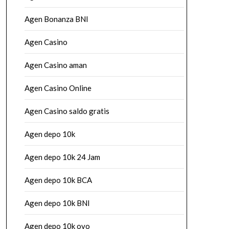
Agen Bonanza BNI
Agen Casino
Agen Casino aman
Agen Casino Online
Agen Casino saldo gratis
Agen depo 10k
Agen depo 10k 24 Jam
Agen depo 10k BCA
Agen depo 10k BNI
Agen depo 10k ovo