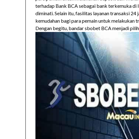
terhadap Bank BCA sebagai bank terkemuka di
diminati. Selain itu, fasilitas layanan transaks
kemudahan bagi para pemain untuk melakukan tr
Dengan begitu, bandar sbobet BCA menjadi pilihan