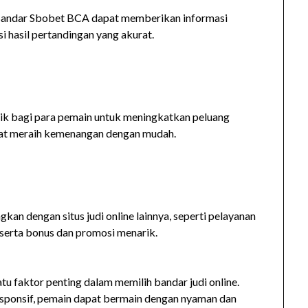
 Bandar Sbobet BCA dapat memberikan informasi
i hasil pertandingan yang akurat.
ik bagi para pemain untuk meningkatkan peluang
pat meraih kemenangan dengan mudah.
an dengan situs judi online lainnya, seperti pelayanan
 serta bonus dan promosi menarik.
u faktor penting dalam memilih bandar judi online.
esponsif, pemain dapat bermain dengan nyaman dan