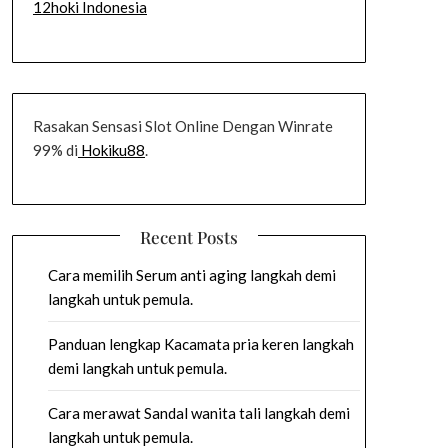
12hoki Indonesia
Rasakan Sensasi Slot Online Dengan Winrate
99% di
Hokiku88
.
Recent Posts
Cara memilih Serum anti aging langkah demi
langkah untuk pemula.
Panduan lengkap Kacamata pria keren langkah
demi langkah untuk pemula.
Cara merawat Sandal wanita tali langkah demi
langkah untuk pemula.