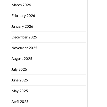
March 2026
February 2026
January 2026
December 2025
November 2025
August 2025
July 2025
June 2025
May 2025
April 2025