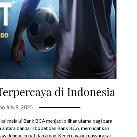
erpercaya di Indonesia
 on
July 9, 2025
si melalui Bank BCA menjadi pilihan utama bagi para
ama antara bandar sbobet dan Bank BCA, memudahkan
draw dengan cepat dan aman. Kepercayaan masyarakat