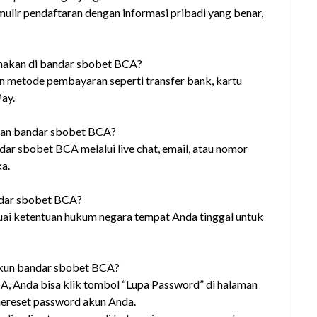
rmulir pendaftaran dengan informasi pribadi yang benar,
unakan di bandar sbobet BCA?
 metode pembayaran seperti transfer bank, kartu
Pay.
gan bandar sbobet BCA?
r sbobet BCA melalui live chat, email, atau nomor
ka.
andar sbobet BCA?
suai ketentuan hukum negara tempat Anda tinggal untuk
 akun bandar sbobet BCA?
A, Anda bisa klik tombol “Lupa Password” di halaman
 mereset password akun Anda.