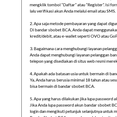
mengklik tombol “Daftar” atau “Register”. Isi fo
lalu verifikasi akun Anda melalui email atau SMS.
2. Apa saja metode pembayaran yang dapat dig
Di bandar sbobet BCA, Anda dapat menggunakan
kredit/debit, atau e-wallet seperti OVO atau Go
3. Bagaimana cara menghubungi layanan pelang
Anda dapat menghubungi layanan pelanggan banda
telepon yang disediakan di situs web resmi mere
4. Apakah ada batasan usia untuk bermain di b
Ya, Anda harus berusia minimal 18 tahun atau se
bisa bermain di bandar sbobet BCA.
5. Apa yang harus dilakukan jika lupa password
Jika Anda lupa password akun bandar sbobet BC
login dan mengikuti petunjuk selanjutnya untuk