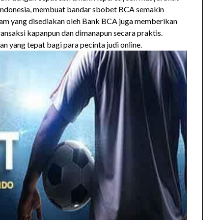
 Indonesia, membuat bandar sbobet BCA semakin
i 24 jam yang disediakan oleh Bank BCA juga memberikan
ansaksi kapanpun dan dimanapun secara praktis.
 yang tepat bagi para pecinta judi online.