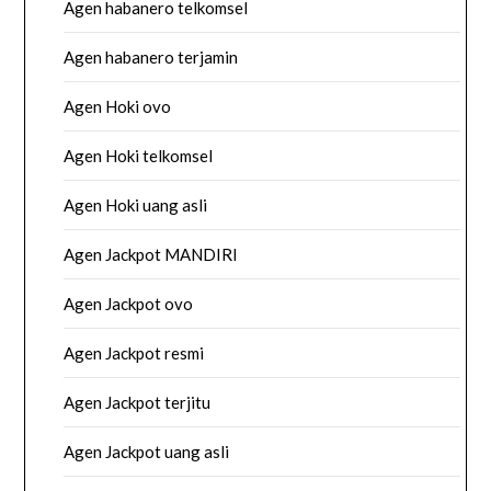
Agen habanero telkomsel
Agen habanero terjamin
Agen Hoki ovo
Agen Hoki telkomsel
Agen Hoki uang asli
Agen Jackpot MANDIRI
Agen Jackpot ovo
Agen Jackpot resmi
Agen Jackpot terjitu
Agen Jackpot uang asli