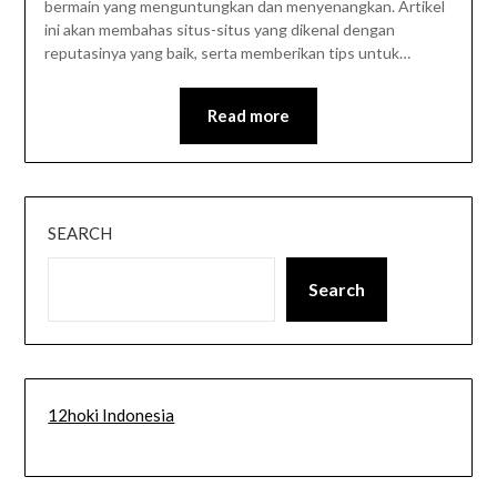
bermain yang menguntungkan dan menyenangkan. Artikel
ini akan membahas situs-situs yang dikenal dengan
reputasinya yang baik, serta memberikan tips untuk…
Read more
SEARCH
Search
12hoki Indonesia