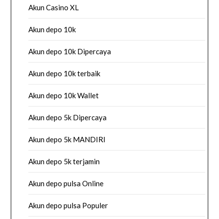
Akun Casino XL
Akun depo 10k
Akun depo 10k Dipercaya
Akun depo 10k terbaik
Akun depo 10k Wallet
Akun depo 5k Dipercaya
Akun depo 5k MANDIRI
Akun depo 5k terjamin
Akun depo pulsa Online
Akun depo pulsa Populer