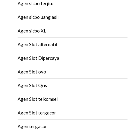
Agen sicbo terjitu
Agen sicbo uang asli
Agen sicbo XL
Agen Slot alternatif
Agen Slot Dipercaya
Agen Slot ovo
Agen Slot Qris
Agen Slot telkomsel
Agen Slot tergacor
Agen tergacor