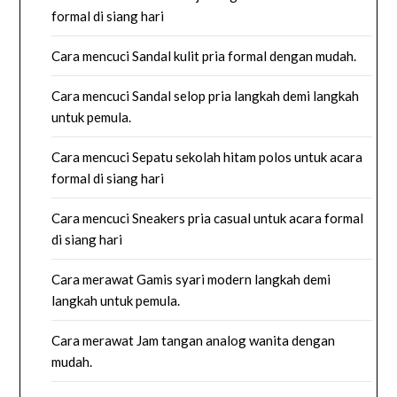
formal di siang hari
Cara mencuci Sandal kulit pria formal dengan mudah.
Cara mencuci Sandal selop pria langkah demi langkah
untuk pemula.
Cara mencuci Sepatu sekolah hitam polos untuk acara
formal di siang hari
Cara mencuci Sneakers pria casual untuk acara formal
di siang hari
Cara merawat Gamis syari modern langkah demi
langkah untuk pemula.
Cara merawat Jam tangan analog wanita dengan
mudah.