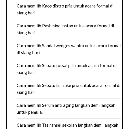
Cara memilih Kaos distro pria untuk acara formal di
siang hari
Cara memilih Pashmina instan untuk acara formal di
siang hari
Cara memilih Sandal wedges wanita untuk acara formal
di siang hari
Cara memilih Sepatu futsal pria untuk acara formal di
siang hari
Cara memilih Sepatu lari nike pria untuk acara formal di
siang hari
Cara memilih Serum anti aging langkah demi langkah
untuk pemula.
Cara memilih Tas ransel sekolah langkah demi langkah