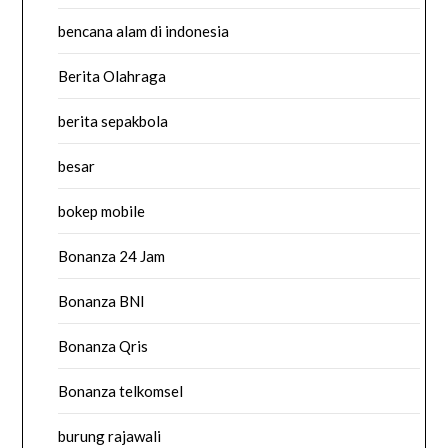
bencana alam di indonesia
Berita Olahraga
berita sepakbola
besar
bokep mobile
Bonanza 24 Jam
Bonanza BNI
Bonanza Qris
Bonanza telkomsel
burung rajawali