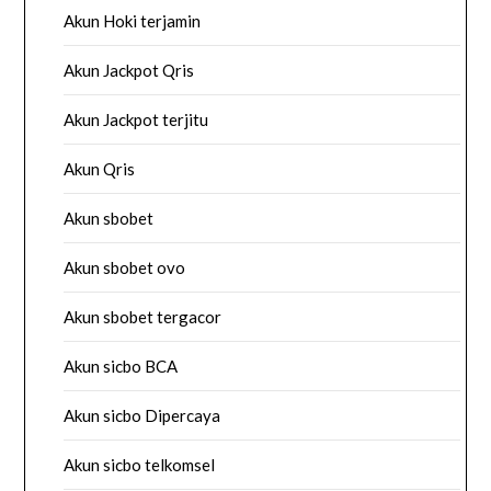
Akun Hoki terjamin
Akun Jackpot Qris
Akun Jackpot terjitu
Akun Qris
Akun sbobet
Akun sbobet ovo
Akun sbobet tergacor
Akun sicbo BCA
Akun sicbo Dipercaya
Akun sicbo telkomsel