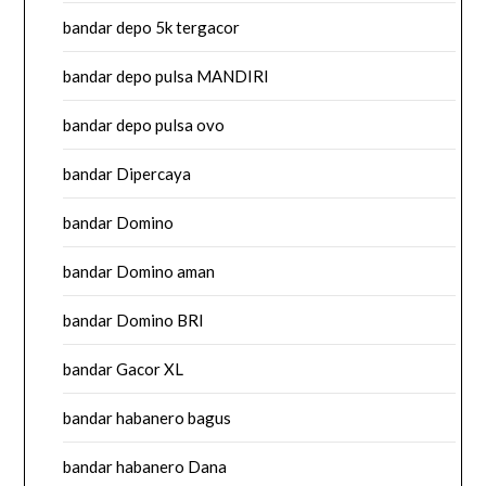
bandar depo 5k tergacor
bandar depo pulsa MANDIRI
bandar depo pulsa ovo
bandar Dipercaya
bandar Domino
bandar Domino aman
bandar Domino BRI
bandar Gacor XL
bandar habanero bagus
bandar habanero Dana