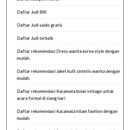
Daftar Judi BRI
Daftar Judi saldo gratis
Daftar Judi terbaik
Daftar rekomendasi Dress wanita korea style dengan
mudah.
Daftar rekomendasi Jaket kulit sintetis wanita dengan
mudah.
Daftar rekomendasi Kacamata bulat vintage untuk
acara formal di siang hari
Daftar rekomendasi Kacamata hitam fashion dengan
mudah.