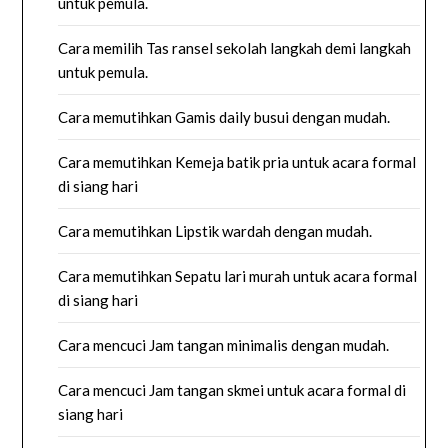
untuk pemula.
Cara memilih Tas ransel sekolah langkah demi langkah
untuk pemula.
Cara memutihkan Gamis daily busui dengan mudah.
Cara memutihkan Kemeja batik pria untuk acara formal
di siang hari
Cara memutihkan Lipstik wardah dengan mudah.
Cara memutihkan Sepatu lari murah untuk acara formal
di siang hari
Cara mencuci Jam tangan minimalis dengan mudah.
Cara mencuci Jam tangan skmei untuk acara formal di
siang hari