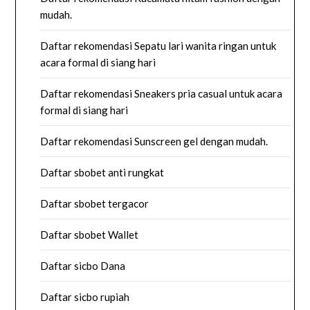
mudah.
Daftar rekomendasi Sepatu lari wanita ringan untuk
acara formal di siang hari
Daftar rekomendasi Sneakers pria casual untuk acara
formal di siang hari
Daftar rekomendasi Sunscreen gel dengan mudah.
Daftar sbobet anti rungkat
Daftar sbobet tergacor
Daftar sbobet Wallet
Daftar sicbo Dana
Daftar sicbo rupiah