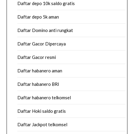
Daftar depo 10k saldo gratis
Daftar depo 5k aman
Daftar Domino anti rungkat
Daftar Gacor Dipercaya
Daftar Gacor resmi
Daftar habanero aman
Daftar habanero BRI
Daftar habanero telkomsel
Daftar Hoki saldo gratis
Daftar Jackpot telkomsel