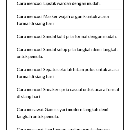
Cara mencuci Lipstik wardah dengan mudah.
Cara mencuci Masker wajah organik untuk acara
formal di siang hari
Cara mencuci Sandal kulit pria formal dengan mudah.
Cara mencuci Sandal selop pria langkah demi langkah
untuk pemula.
Cara mencuci Sepatu sekolah hitam polos untuk acara
formal di siang hari
Cara mencuci Sneakers pria casual untuk acara formal
di siang hari
Cara merawat Gamis syari modern langkah demi
langkah untuk pemula.
Cara merawat Jam tangan analog wanita dengan