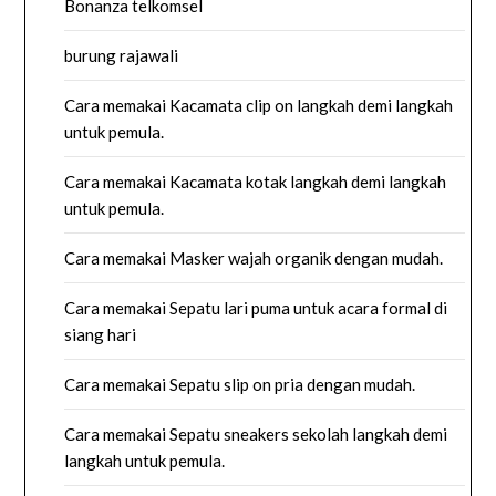
Bonanza telkomsel
burung rajawali
Cara memakai Kacamata clip on langkah demi langkah
untuk pemula.
Cara memakai Kacamata kotak langkah demi langkah
untuk pemula.
Cara memakai Masker wajah organik dengan mudah.
Cara memakai Sepatu lari puma untuk acara formal di
siang hari
Cara memakai Sepatu slip on pria dengan mudah.
Cara memakai Sepatu sneakers sekolah langkah demi
langkah untuk pemula.