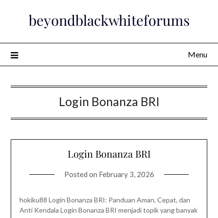
Skip
beyondblackwhiteforums
to
content
Menu
Login Bonanza BRI
Login Bonanza BRI
Posted on
February 3, 2026
hokiku88 Login Bonanza BRI: Panduan Aman, Cepat, dan
Anti Kendala Login Bonanza BRI menjadi topik yang banyak