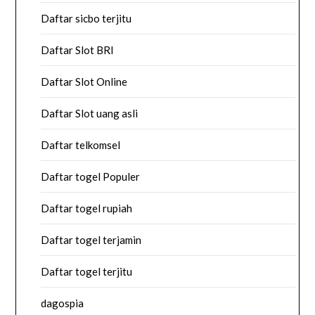
Daftar sicbo terjitu
Daftar Slot BRI
Daftar Slot Online
Daftar Slot uang asli
Daftar telkomsel
Daftar togel Populer
Daftar togel rupiah
Daftar togel terjamin
Daftar togel terjitu
dagospia