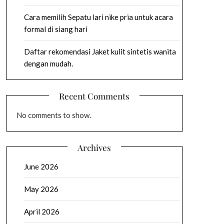
Cara memilih Sepatu lari nike pria untuk acara
formal di siang hari
Daftar rekomendasi Jaket kulit sintetis wanita
dengan mudah.
Recent Comments
No comments to show.
Archives
June 2026
May 2026
April 2026