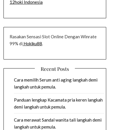
12hoki Indonesia
Rasakan Sensasi Slot Online Dengan Winrate
99% di
Hokiku88
.
Recent Posts
Cara memilih Serum anti aging langkah demi
langkah untuk pemula.
Panduan lengkap Kacamata pria keren langkah
demi langkah untuk pemula.
Cara merawat Sandal wanita tali langkah demi
langkah untuk pemula.