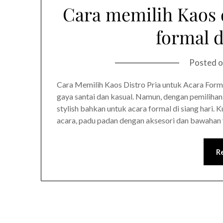
Cara memilih Kaos d
formal d
Posted 
Cara Memilih Kaos Distro Pria untuk Acara Forma
gaya santai dan kasual. Namun, dengan pemilihan 
stylish bahkan untuk acara formal di siang hari
acara, padu padan dengan aksesori dan bawahan 
R