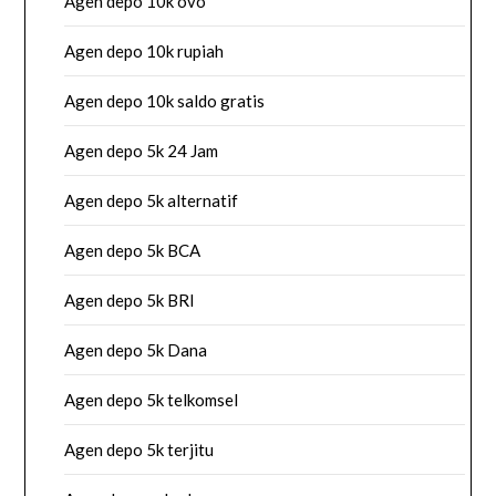
Agen depo 10k ovo
Agen depo 10k rupiah
Agen depo 10k saldo gratis
Agen depo 5k 24 Jam
Agen depo 5k alternatif
Agen depo 5k BCA
Agen depo 5k BRI
Agen depo 5k Dana
Agen depo 5k telkomsel
Agen depo 5k terjitu