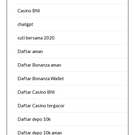
Casino BNI
chatgpt
cuti bersama 2020
Daftar aman
Daftar Bonanza aman
Daftar Bonanza Wallet
Daftar Casino BNI
Daftar Casino tergacor
Daftar depo 10k
Daftar depo 10k aman