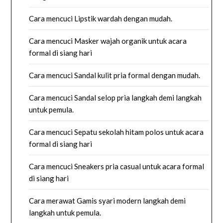
Cara mencuci Lipstik wardah dengan mudah.
Cara mencuci Masker wajah organik untuk acara
formal di siang hari
Cara mencuci Sandal kulit pria formal dengan mudah.
Cara mencuci Sandal selop pria langkah demi langkah
untuk pemula.
Cara mencuci Sepatu sekolah hitam polos untuk acara
formal di siang hari
Cara mencuci Sneakers pria casual untuk acara formal
di siang hari
Cara merawat Gamis syari modern langkah demi
langkah untuk pemula.