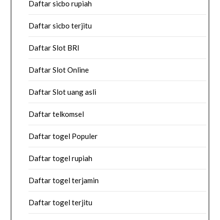
Daftar sicbo rupiah
Daftar sicbo terjitu
Daftar Slot BRI
Daftar Slot Online
Daftar Slot uang asli
Daftar telkomsel
Daftar togel Populer
Daftar togel rupiah
Daftar togel terjamin
Daftar togel terjitu