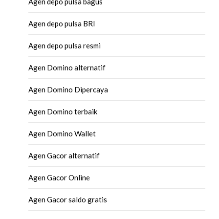
Agen depo pulsa bagus
Agen depo pulsa BRI
Agen depo pulsa resmi
Agen Domino alternatif
Agen Domino Dipercaya
Agen Domino terbaik
Agen Domino Wallet
Agen Gacor alternatif
Agen Gacor Online
Agen Gacor saldo gratis