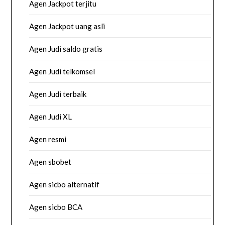
Agen Jackpot terjitu
Agen Jackpot uang asli
Agen Judi saldo gratis
Agen Judi telkomsel
Agen Judi terbaik
Agen Judi XL
Agen resmi
Agen sbobet
Agen sicbo alternatif
Agen sicbo BCA