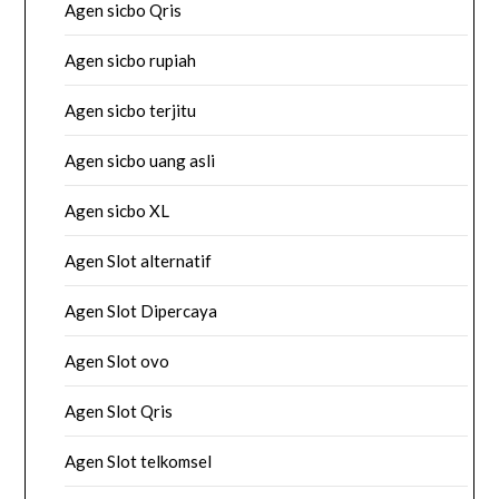
Agen sicbo Qris
Agen sicbo rupiah
Agen sicbo terjitu
Agen sicbo uang asli
Agen sicbo XL
Agen Slot alternatif
Agen Slot Dipercaya
Agen Slot ovo
Agen Slot Qris
Agen Slot telkomsel