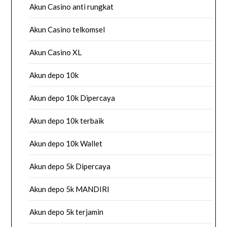
Akun Casino anti rungkat
Akun Casino telkomsel
Akun Casino XL
Akun depo 10k
Akun depo 10k Dipercaya
Akun depo 10k terbaik
Akun depo 10k Wallet
Akun depo 5k Dipercaya
Akun depo 5k MANDIRI
Akun depo 5k terjamin