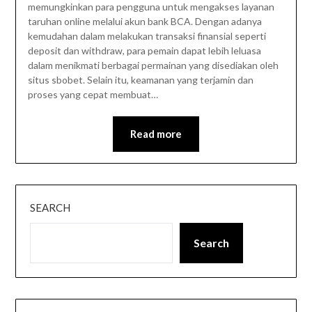
memungkinkan para pengguna untuk mengakses layanan
taruhan online melalui akun bank BCA. Dengan adanya
kemudahan dalam melakukan transaksi finansial seperti
deposit dan withdraw, para pemain dapat lebih leluasa
dalam menikmati berbagai permainan yang disediakan oleh
situs sbobet. Selain itu, keamanan yang terjamin dan
proses yang cepat membuat…
Read more
SEARCH
Search