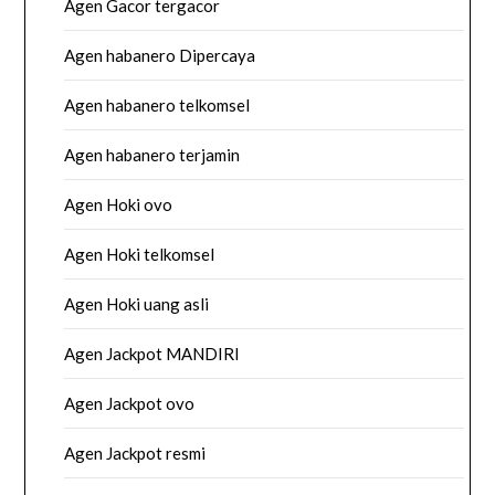
Agen Gacor tergacor
Agen habanero Dipercaya
Agen habanero telkomsel
Agen habanero terjamin
Agen Hoki ovo
Agen Hoki telkomsel
Agen Hoki uang asli
Agen Jackpot MANDIRI
Agen Jackpot ovo
Agen Jackpot resmi