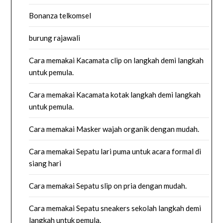
Bonanza telkomsel
burung rajawali
Cara memakai Kacamata clip on langkah demi langkah
untuk pemula.
Cara memakai Kacamata kotak langkah demi langkah
untuk pemula.
Cara memakai Masker wajah organik dengan mudah.
Cara memakai Sepatu lari puma untuk acara formal di
siang hari
Cara memakai Sepatu slip on pria dengan mudah.
Cara memakai Sepatu sneakers sekolah langkah demi
langkah untuk pemula.