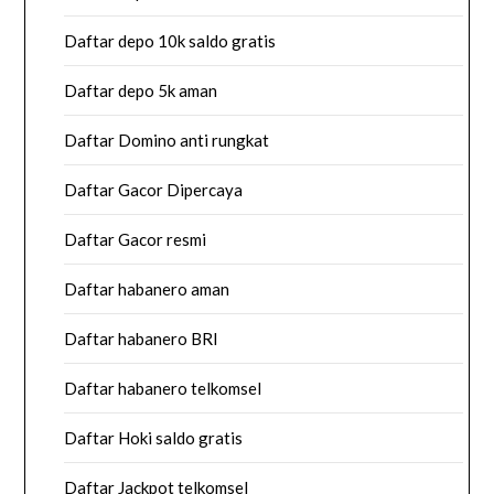
Daftar depo 10k saldo gratis
Daftar depo 5k aman
Daftar Domino anti rungkat
Daftar Gacor Dipercaya
Daftar Gacor resmi
Daftar habanero aman
Daftar habanero BRI
Daftar habanero telkomsel
Daftar Hoki saldo gratis
Daftar Jackpot telkomsel