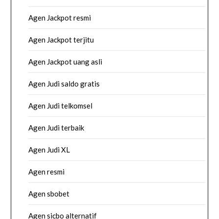
Agen Jackpot resmi
Agen Jackpot terjitu
Agen Jackpot uang asli
Agen Judi saldo gratis
Agen Judi telkomsel
Agen Judi terbaik
Agen Judi XL
Agen resmi
Agen sbobet
Agen sicbo alternatif