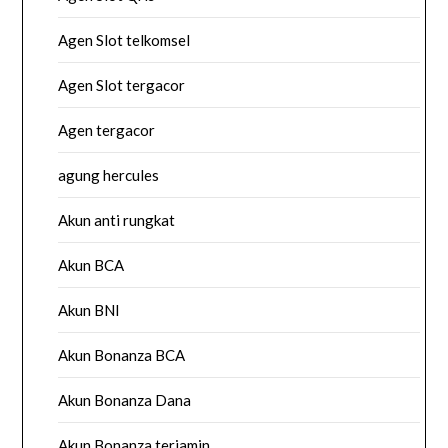
Agen Slot telkomsel
Agen Slot tergacor
Agen tergacor
agung hercules
Akun anti rungkat
Akun BCA
Akun BNI
Akun Bonanza BCA
Akun Bonanza Dana
Akun Bonanza terjamin