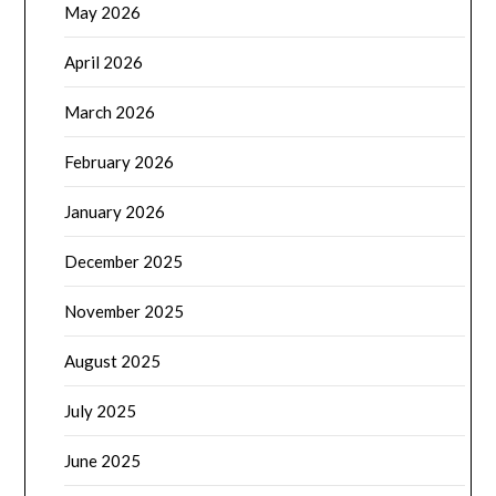
May 2026
April 2026
March 2026
February 2026
January 2026
December 2025
November 2025
August 2025
July 2025
June 2025