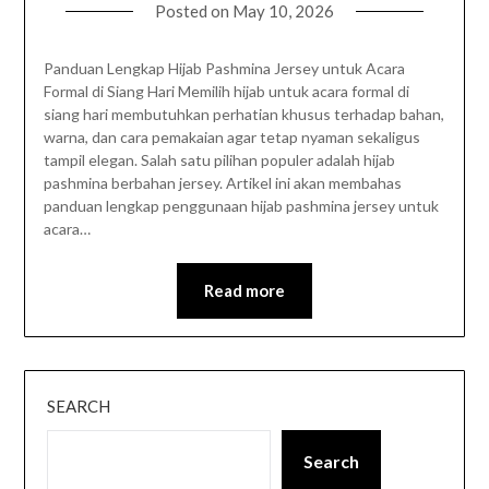
Posted on
May 10, 2026
Panduan Lengkap Hijab Pashmina Jersey untuk Acara
Formal di Siang Hari Memilih hijab untuk acara formal di
siang hari membutuhkan perhatian khusus terhadap bahan,
warna, dan cara pemakaian agar tetap nyaman sekaligus
tampil elegan. Salah satu pilihan populer adalah hijab
pashmina berbahan jersey. Artikel ini akan membahas
panduan lengkap penggunaan hijab pashmina jersey untuk
acara…
Read more
SEARCH
Search