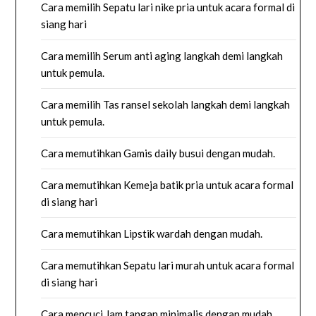
Cara memilih Sepatu lari nike pria untuk acara formal di
siang hari
Cara memilih Serum anti aging langkah demi langkah
untuk pemula.
Cara memilih Tas ransel sekolah langkah demi langkah
untuk pemula.
Cara memutihkan Gamis daily busui dengan mudah.
Cara memutihkan Kemeja batik pria untuk acara formal
di siang hari
Cara memutihkan Lipstik wardah dengan mudah.
Cara memutihkan Sepatu lari murah untuk acara formal
di siang hari
Cara mencuci Jam tangan minimalis dengan mudah.