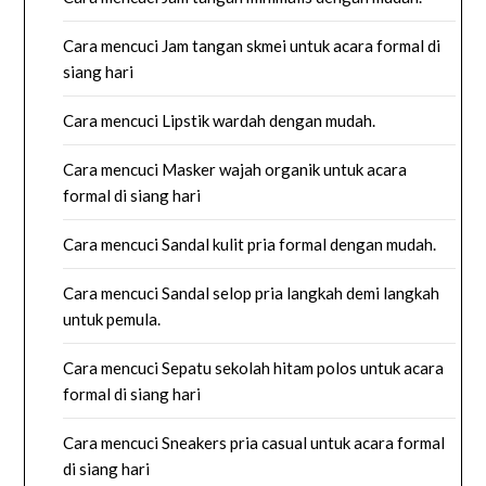
Cara mencuci Jam tangan skmei untuk acara formal di
siang hari
Cara mencuci Lipstik wardah dengan mudah.
Cara mencuci Masker wajah organik untuk acara
formal di siang hari
Cara mencuci Sandal kulit pria formal dengan mudah.
Cara mencuci Sandal selop pria langkah demi langkah
untuk pemula.
Cara mencuci Sepatu sekolah hitam polos untuk acara
formal di siang hari
Cara mencuci Sneakers pria casual untuk acara formal
di siang hari