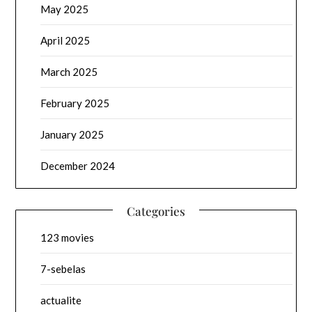
May 2025
April 2025
March 2025
February 2025
January 2025
December 2024
Categories
123 movies
7-sebelas
actualite