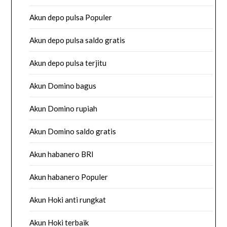
Akun depo pulsa Populer
Akun depo pulsa saldo gratis
Akun depo pulsa terjitu
Akun Domino bagus
Akun Domino rupiah
Akun Domino saldo gratis
Akun habanero BRI
Akun habanero Populer
Akun Hoki anti rungkat
Akun Hoki terbaik