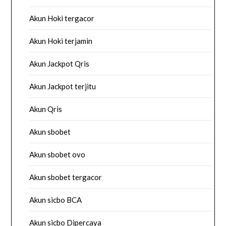
Akun Hoki tergacor
Akun Hoki terjamin
Akun Jackpot Qris
Akun Jackpot terjitu
Akun Qris
Akun sbobet
Akun sbobet ovo
Akun sbobet tergacor
Akun sicbo BCA
Akun sicbo Dipercaya