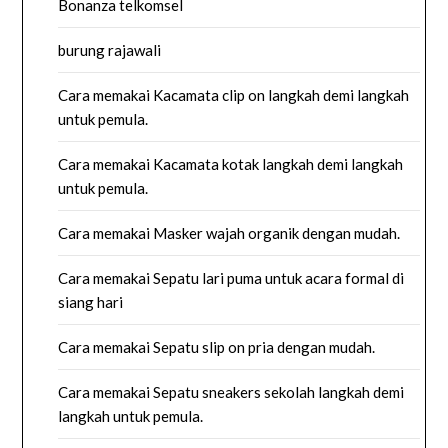
Bonanza telkomsel
burung rajawali
Cara memakai Kacamata clip on langkah demi langkah
untuk pemula.
Cara memakai Kacamata kotak langkah demi langkah
untuk pemula.
Cara memakai Masker wajah organik dengan mudah.
Cara memakai Sepatu lari puma untuk acara formal di
siang hari
Cara memakai Sepatu slip on pria dengan mudah.
Cara memakai Sepatu sneakers sekolah langkah demi
langkah untuk pemula.