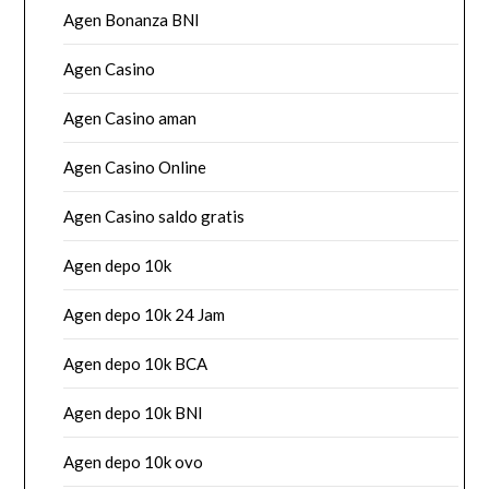
Agen Bonanza BNI
Agen Casino
Agen Casino aman
Agen Casino Online
Agen Casino saldo gratis
Agen depo 10k
Agen depo 10k 24 Jam
Agen depo 10k BCA
Agen depo 10k BNI
Agen depo 10k ovo