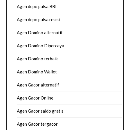
Agen depo pulsa BRI
Agen depo pulsa resmi
Agen Domino alternatif
Agen Domino Dipercaya
Agen Domino terbaik
Agen Domino Wallet
Agen Gacor alternatif
Agen Gacor Online
Agen Gacor saldo gratis
Agen Gacor tergacor