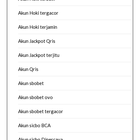
Akun Hoki tergacor
Akun Hoki terjamin
Akun Jackpot Qris
Akun Jackpot terjitu
Akun Qris
Akun sbobet
Akun sbobet ovo
Akun sbobet tergacor
Akun sicbo BCA
Akun sicbo Dipercaya