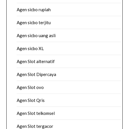
Agen sicbo rupiah
Agen sicbo terjitu
Agen sicbo uang asli
Agen sicbo XL
Agen Slot alternatif
Agen Slot Dipercaya
Agen Slot ovo
Agen Slot Qris
Agen Slot telkomsel
Agen Slot tergacor