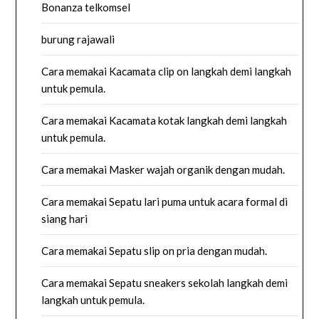
Bonanza telkomsel
burung rajawali
Cara memakai Kacamata clip on langkah demi langkah
untuk pemula.
Cara memakai Kacamata kotak langkah demi langkah
untuk pemula.
Cara memakai Masker wajah organik dengan mudah.
Cara memakai Sepatu lari puma untuk acara formal di
siang hari
Cara memakai Sepatu slip on pria dengan mudah.
Cara memakai Sepatu sneakers sekolah langkah demi
langkah untuk pemula.