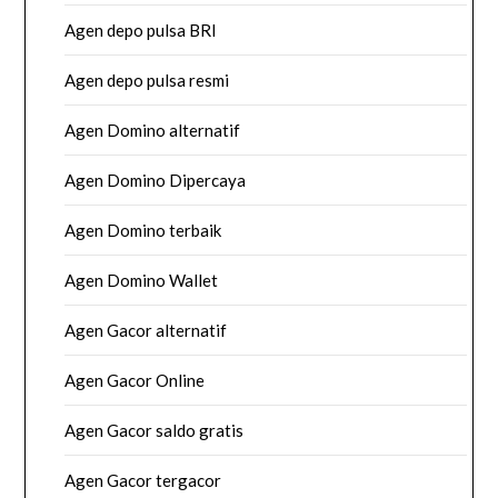
Agen depo pulsa BRI
Agen depo pulsa resmi
Agen Domino alternatif
Agen Domino Dipercaya
Agen Domino terbaik
Agen Domino Wallet
Agen Gacor alternatif
Agen Gacor Online
Agen Gacor saldo gratis
Agen Gacor tergacor