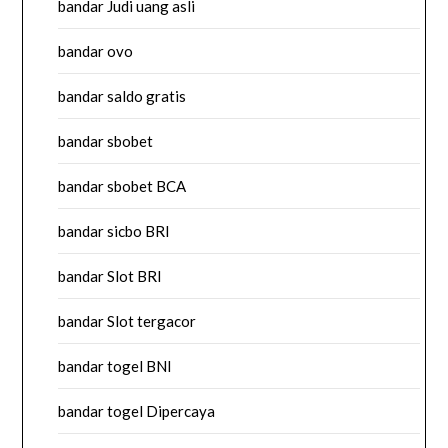
bandar Judi uang asli
bandar ovo
bandar saldo gratis
bandar sbobet
bandar sbobet BCA
bandar sicbo BRI
bandar Slot BRI
bandar Slot tergacor
bandar togel BNI
bandar togel Dipercaya