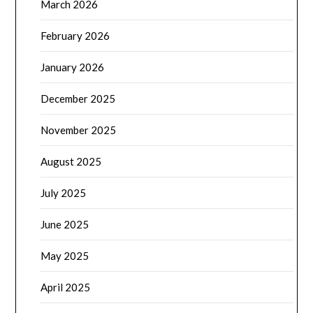
March 2026
February 2026
January 2026
December 2025
November 2025
August 2025
July 2025
June 2025
May 2025
April 2025