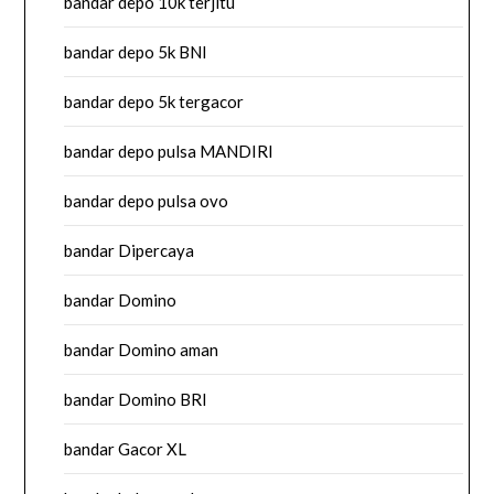
bandar depo 10k terjitu
bandar depo 5k BNI
bandar depo 5k tergacor
bandar depo pulsa MANDIRI
bandar depo pulsa ovo
bandar Dipercaya
bandar Domino
bandar Domino aman
bandar Domino BRI
bandar Gacor XL