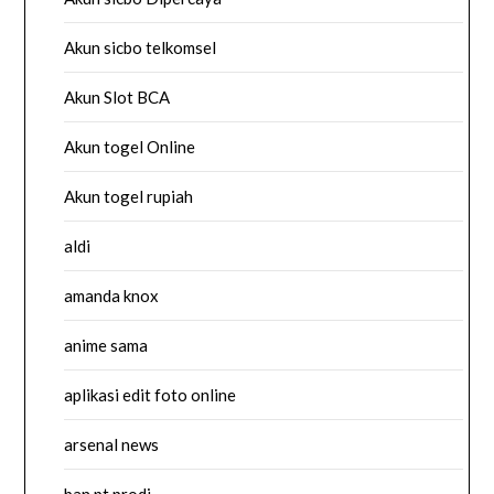
Akun sicbo telkomsel
Akun Slot BCA
Akun togel Online
Akun togel rupiah
aldi
amanda knox
anime sama
aplikasi edit foto online
arsenal news