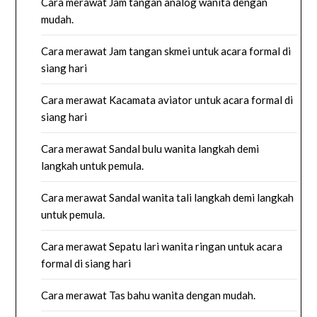
Cara merawat Jam tangan analog wanita dengan
mudah.
Cara merawat Jam tangan skmei untuk acara formal di
siang hari
Cara merawat Kacamata aviator untuk acara formal di
siang hari
Cara merawat Sandal bulu wanita langkah demi
langkah untuk pemula.
Cara merawat Sandal wanita tali langkah demi langkah
untuk pemula.
Cara merawat Sepatu lari wanita ringan untuk acara
formal di siang hari
Cara merawat Tas bahu wanita dengan mudah.