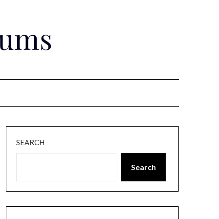
rums
SEARCH
Search