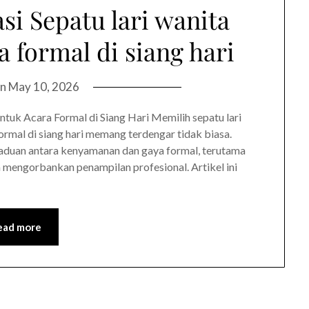
i Sepatu lari wanita
 formal di siang hari
on
May 10, 2026
tuk Acara Formal di Siang Hari Memilih sepatu lari
ormal di siang hari memang terdengar tidak biasa.
paduan antara kenyamanan dan gaya formal, terutama
mengorbankan penampilan profesional. Artikel ini
ead more