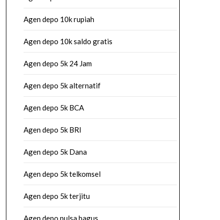
Agen depo 10k rupiah
Agen depo 10k saldo gratis
Agen depo 5k 24 Jam
Agen depo 5k alternatif
Agen depo 5k BCA
Agen depo 5k BRI
Agen depo 5k Dana
Agen depo 5k telkomsel
Agen depo 5k terjitu
Agen depo pulsa bagus