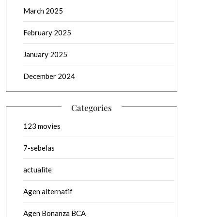
March 2025
February 2025
January 2025
December 2024
Categories
123 movies
7-sebelas
actualite
Agen alternatif
Agen Bonanza BCA