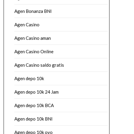
Agen Bonanza BNI
Agen Casino
Agen Casino aman
Agen Casino Online
Agen Casino saldo gratis
Agen depo 10k
Agen depo 10k 24 Jam
Agen depo 10k BCA
Agen depo 10k BNI
Agen depo 10k ovo