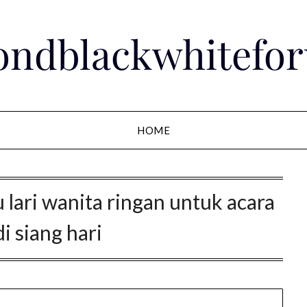
ondblackwhitefo
HOME
lari wanita ringan untuk acara
i siang hari