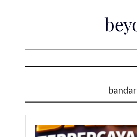
Skip
to
bey
content
bandar