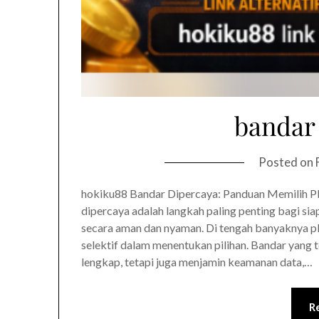
bandar
Posted on
hokiku88 Bandar Dipercaya: Panduan Memilih P
dipercaya adalah langkah paling penting bagi s
secara aman dan nyaman. Di tengah banyaknya pl
selektif dalam menentukan pilihan. Bandar yan
lengkap, tetapi juga menjamin keamanan data,…
R