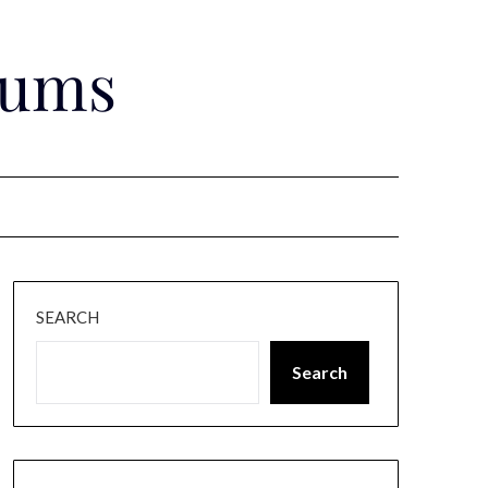
rums
SEARCH
Search