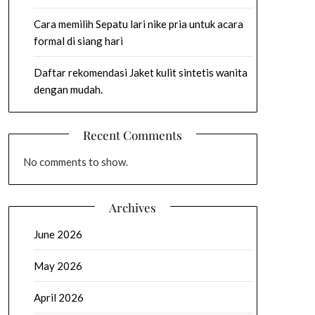
Cara memilih Sepatu lari nike pria untuk acara
formal di siang hari
Daftar rekomendasi Jaket kulit sintetis wanita
dengan mudah.
Recent Comments
No comments to show.
Archives
June 2026
May 2026
April 2026