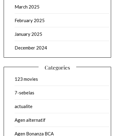
March 2025
February 2025
January 2025
December 2024
Categories
123 movies
7-sebelas
actualite
Agen alternatif
Agen Bonanza BCA