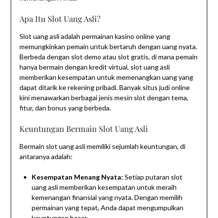
Apa Itu Slot Uang Asli?
Slot uang asli adalah permainan kasino online yang
memungkinkan pemain untuk bertaruh dengan uang nyata.
Berbeda dengan slot demo atau slot gratis, di mana pemain
hanya bermain dengan kredit virtual, slot uang asli
memberikan kesempatan untuk memenangkan uang yang
dapat ditarik ke rekening pribadi. Banyak situs judi online
kini menawarkan berbagai jenis mesin slot dengan tema,
fitur, dan bonus yang berbeda.
Keuntungan Bermain Slot Uang Asli
Bermain slot uang asli memiliki sejumlah keuntungan, di
antaranya adalah:
Kesempatan Menang Nyata:
Setiap putaran slot
uang asli memberikan kesempatan untuk meraih
kemenangan finansial yang nyata. Dengan memilih
permainan yang tepat, Anda dapat mengumpulkan
keuntungan besar.