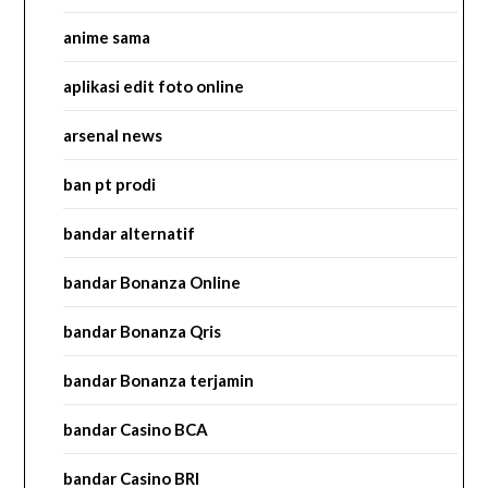
anime sama
aplikasi edit foto online
arsenal news
ban pt prodi
bandar alternatif
bandar Bonanza Online
bandar Bonanza Qris
bandar Bonanza terjamin
bandar Casino BCA
bandar Casino BRI