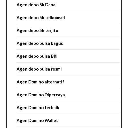
Agen depo 5k Dana
Agen depo 5k telkomsel
Agen depo 5k terjitu
Agen depo pulsa bagus
Agen depo pulsa BRI
Agen depo pulsa resmi
Agen Domino alternatif
Agen Domino Dipercaya
Agen Domino terbaik
Agen Domino Wallet