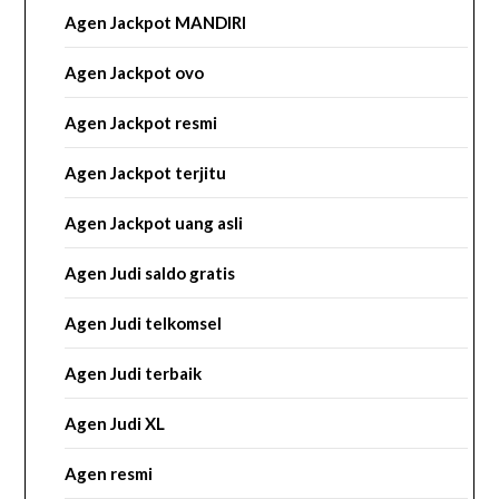
Agen Jackpot MANDIRI
Agen Jackpot ovo
Agen Jackpot resmi
Agen Jackpot terjitu
Agen Jackpot uang asli
Agen Judi saldo gratis
Agen Judi telkomsel
Agen Judi terbaik
Agen Judi XL
Agen resmi