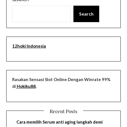
Search
12hoki Indonesia
Rasakan Sensasi Slot Online Dengan Winrate 99%
di
Hokiku88
.
Recent Posts
Cara memilih Serum anti aging langkah demi