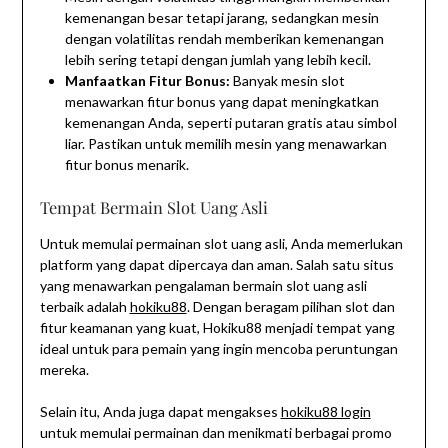
kemenangan besar tetapi jarang, sedangkan mesin
dengan volatilitas rendah memberikan kemenangan
lebih sering tetapi dengan jumlah yang lebih kecil.
Manfaatkan Fitur Bonus:
Banyak mesin slot
menawarkan fitur bonus yang dapat meningkatkan
kemenangan Anda, seperti putaran gratis atau simbol
liar. Pastikan untuk memilih mesin yang menawarkan
fitur bonus menarik.
Tempat Bermain Slot Uang Asli
Untuk memulai permainan slot uang asli, Anda memerlukan
platform yang dapat dipercaya dan aman. Salah satu situs
yang menawarkan pengalaman bermain slot uang asli
terbaik adalah
hokiku88
. Dengan beragam pilihan slot dan
fitur keamanan yang kuat, Hokiku88 menjadi tempat yang
ideal untuk para pemain yang ingin mencoba peruntungan
mereka.
Selain itu, Anda juga dapat mengakses
hokiku88 login
untuk memulai permainan dan menikmati berbagai promo