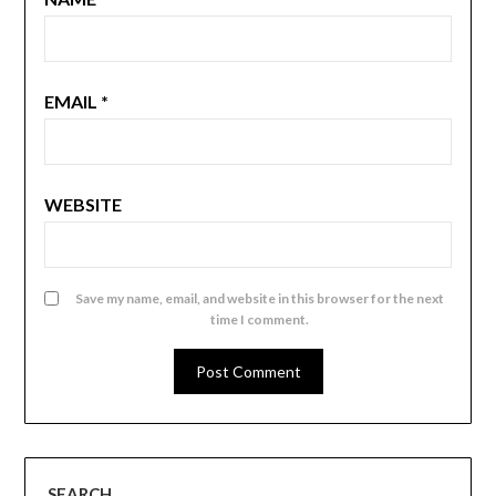
EMAIL
*
WEBSITE
Save my name, email, and website in this browser for the next
time I comment.
SEARCH