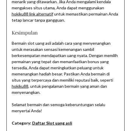
menarik yang ditawarkan. Jika Anda mengalami kendala
mengakses situs utama, Anda dapat menggunakan
hokiku88 link alternatif
untuk memastikan permainan Anda
tetap lancar tanpa gangguan.
Kesimpulan
Bermain slot uang asli adalah cara yang menyenangkan
untuk merasakan sensasi kemenangan sambil
berkesempatan mendapatkan uang nyata. Dengan memilih
permainan yang tepat dan memanfaatkan bonus yang
tersedia, Anda dapat meningkatkan peluang untuk
memenangkan hadiah besar. Pastikan Anda bermain di
situs yang terpercaya dan memiliki reputasi baik, seperti
hokiku88
, untuk pengalaman bermain yang aman dan
menyenangkan.
Selamat bermain dan semoga keberuntungan selalu
menyertai Anda!
Category:
Daftar Slot uang asli