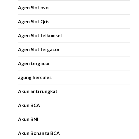
Agen Slot ovo
Agen Slot Qris
Agen Slot telkomsel
Agen Slot tergacor
Agen tergacor
agung hercules
Akun anti rungkat
Akun BCA
Akun BNI
Akun Bonanza BCA