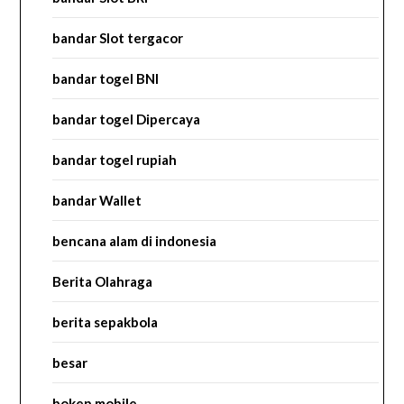
bandar Slot tergacor
bandar togel BNI
bandar togel Dipercaya
bandar togel rupiah
bandar Wallet
bencana alam di indonesia
Berita Olahraga
berita sepakbola
besar
bokep mobile