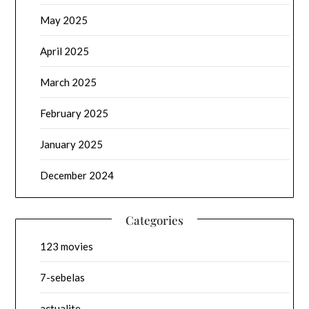
May 2025
April 2025
March 2025
February 2025
January 2025
December 2024
Categories
123 movies
7-sebelas
actualite