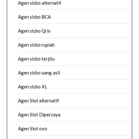
Agen sicbo alternatif
Agen sicbo BCA
Agen sicbo Qris
Agen sicbo rupiah
Agen sicbo terjitu
Agen sicbo uang asli
Agen sicbo XL
Agen Slot alternatif
Agen Slot Dipercaya
Agen Slot ovo