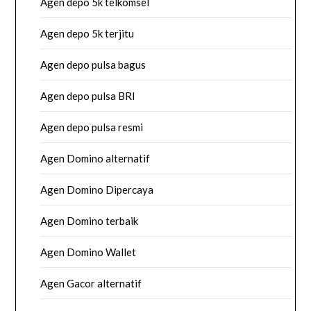
Agen depo 5k telkomsel
Agen depo 5k terjitu
Agen depo pulsa bagus
Agen depo pulsa BRI
Agen depo pulsa resmi
Agen Domino alternatif
Agen Domino Dipercaya
Agen Domino terbaik
Agen Domino Wallet
Agen Gacor alternatif