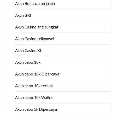
Akun Bonanza terjamin
Akun BRI
Akun Casino anti rungkat
Akun Casino telkomsel
Akun Casino XL
Akun depo 10k
Akun depo 10k Dipercaya
Akun depo 10k terbaik
Akun depo 10k Wallet
Akun depo 5k Dipercaya