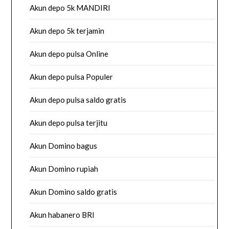
Akun depo 5k MANDIRI
Akun depo 5k terjamin
Akun depo pulsa Online
Akun depo pulsa Populer
Akun depo pulsa saldo gratis
Akun depo pulsa terjitu
Akun Domino bagus
Akun Domino rupiah
Akun Domino saldo gratis
Akun habanero BRI