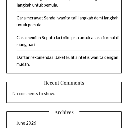
langkah untuk pemula.
Cara merawat Sandal wanita tali langkah demi langkah
untuk pemula.
Cara memilih Sepatu lari nike pria untuk acara formal di
siang hari
Daftar rekomendasi Jaket kulit sintetis wanita dengan
mudah.
Recent Comments
No comments to show.
Archives
June 2026