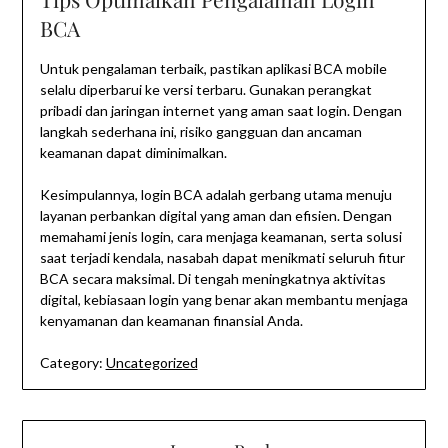
BCA
Untuk pengalaman terbaik, pastikan aplikasi BCA mobile
selalu diperbarui ke versi terbaru. Gunakan perangkat
pribadi dan jaringan internet yang aman saat login. Dengan
langkah sederhana ini, risiko gangguan dan ancaman
keamanan dapat diminimalkan.
Kesimpulannya, login BCA adalah gerbang utama menuju
layanan perbankan digital yang aman dan efisien. Dengan
memahami jenis login, cara menjaga keamanan, serta solusi
saat terjadi kendala, nasabah dapat menikmati seluruh fitur
BCA secara maksimal. Di tengah meningkatnya aktivitas
digital, kebiasaan login yang benar akan membantu menjaga
kenyamanan dan keamanan finansial Anda.
Category:
Uncategorized