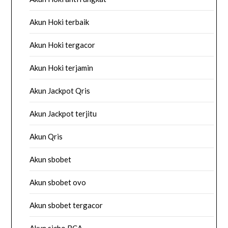
Akun Hoki terbaik
Akun Hoki tergacor
Akun Hoki terjamin
Akun Jackpot Qris
Akun Jackpot terjitu
Akun Qris
Akun sbobet
Akun sbobet ovo
Akun sbobet tergacor