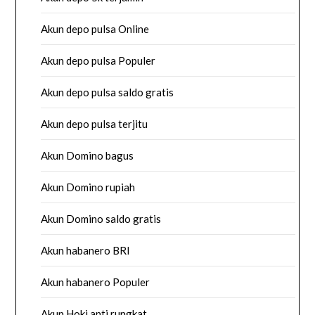
Akun depo pulsa Online
Akun depo pulsa Populer
Akun depo pulsa saldo gratis
Akun depo pulsa terjitu
Akun Domino bagus
Akun Domino rupiah
Akun Domino saldo gratis
Akun habanero BRI
Akun habanero Populer
Akun Hoki anti rungkat