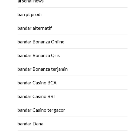
arsenal news
ban pt prodi
bandar alternatif
bandar Bonanza Online
bandar Bonanza Qris
bandar Bonanza terjamin
bandar Casino BCA
bandar Casino BRI
bandar Casino tergacor
bandar Dana