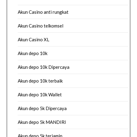
Akun Casino anti rungkat
Akun Casino telkomsel
Akun Casino XL
Akun depo 10k
Akun depo 10k Dipercaya
Akun depo 10k terbaik
Akun depo 10k Wallet
Akun depo 5k Dipercaya
Akun depo 5k MANDIRI
Akun depo 5k terjamin