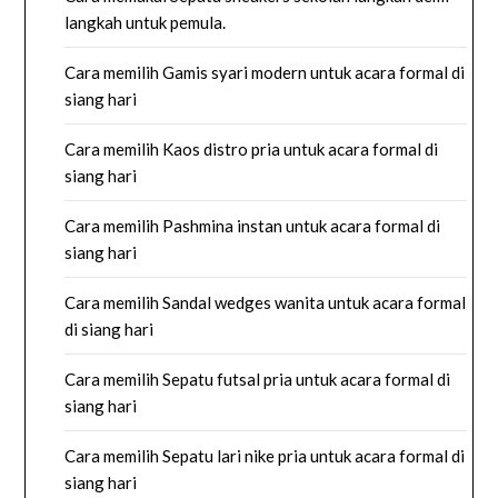
langkah untuk pemula.
Cara memilih Gamis syari modern untuk acara formal di
siang hari
Cara memilih Kaos distro pria untuk acara formal di
siang hari
Cara memilih Pashmina instan untuk acara formal di
siang hari
Cara memilih Sandal wedges wanita untuk acara formal
di siang hari
Cara memilih Sepatu futsal pria untuk acara formal di
siang hari
Cara memilih Sepatu lari nike pria untuk acara formal di
siang hari