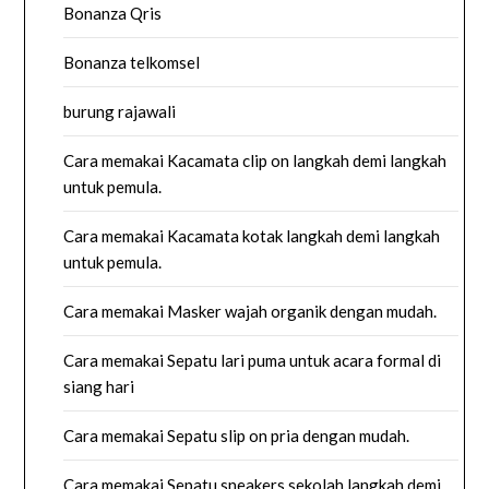
Bonanza Qris
Bonanza telkomsel
burung rajawali
Cara memakai Kacamata clip on langkah demi langkah
untuk pemula.
Cara memakai Kacamata kotak langkah demi langkah
untuk pemula.
Cara memakai Masker wajah organik dengan mudah.
Cara memakai Sepatu lari puma untuk acara formal di
siang hari
Cara memakai Sepatu slip on pria dengan mudah.
Cara memakai Sepatu sneakers sekolah langkah demi