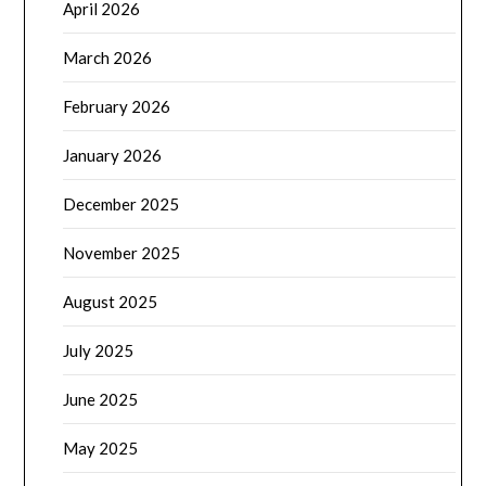
April 2026
March 2026
February 2026
January 2026
December 2025
November 2025
August 2025
July 2025
June 2025
May 2025