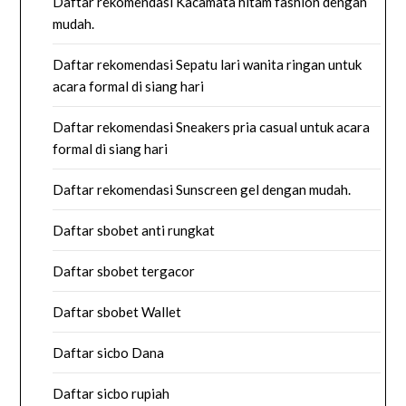
Daftar rekomendasi Kacamata hitam fashion dengan
mudah.
Daftar rekomendasi Sepatu lari wanita ringan untuk
acara formal di siang hari
Daftar rekomendasi Sneakers pria casual untuk acara
formal di siang hari
Daftar rekomendasi Sunscreen gel dengan mudah.
Daftar sbobet anti rungkat
Daftar sbobet tergacor
Daftar sbobet Wallet
Daftar sicbo Dana
Daftar sicbo rupiah