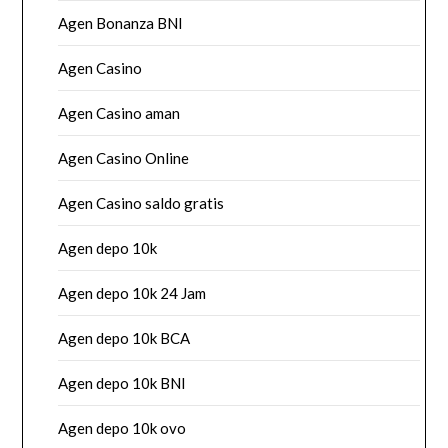
Agen Bonanza BNI
Agen Casino
Agen Casino aman
Agen Casino Online
Agen Casino saldo gratis
Agen depo 10k
Agen depo 10k 24 Jam
Agen depo 10k BCA
Agen depo 10k BNI
Agen depo 10k ovo