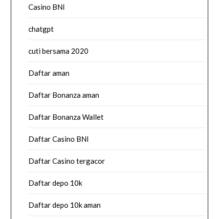
Casino BNI
chatgpt
cuti bersama 2020
Daftar aman
Daftar Bonanza aman
Daftar Bonanza Wallet
Daftar Casino BNI
Daftar Casino tergacor
Daftar depo 10k
Daftar depo 10k aman