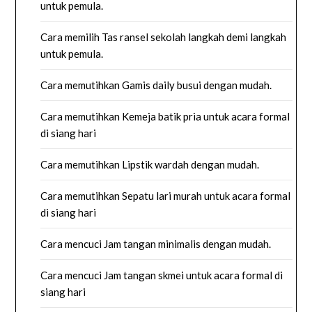
untuk pemula.
Cara memilih Tas ransel sekolah langkah demi langkah
untuk pemula.
Cara memutihkan Gamis daily busui dengan mudah.
Cara memutihkan Kemeja batik pria untuk acara formal
di siang hari
Cara memutihkan Lipstik wardah dengan mudah.
Cara memutihkan Sepatu lari murah untuk acara formal
di siang hari
Cara mencuci Jam tangan minimalis dengan mudah.
Cara mencuci Jam tangan skmei untuk acara formal di
siang hari