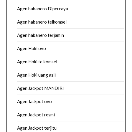
Agen habanero Dipercaya
Agen habanero telkomsel
Agen habanero terjamin
Agen Hoki ovo
Agen Hoki telkomsel
Agen Hoki uang asli
Agen Jackpot MANDIRI
Agen Jackpot ovo
Agen Jackpot resmi
Agen Jackpot terjitu