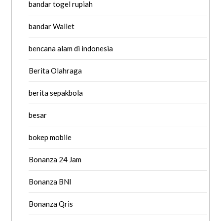
bandar togel rupiah
bandar Wallet
bencana alam di indonesia
Berita Olahraga
berita sepakbola
besar
bokep mobile
Bonanza 24 Jam
Bonanza BNI
Bonanza Qris