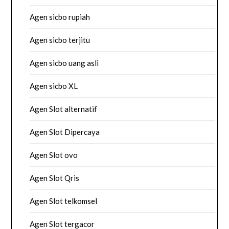
Agen sicbo rupiah
Agen sicbo terjitu
Agen sicbo uang asli
Agen sicbo XL
Agen Slot alternatif
Agen Slot Dipercaya
Agen Slot ovo
Agen Slot Qris
Agen Slot telkomsel
Agen Slot tergacor