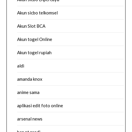
Akun sicbo telkomsel
Akun Slot BCA
Akun togel Online
Akun togel rupiah
aldi
amanda knox
anime sama
aplikasi edit foto online
arsenal news