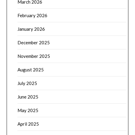
March 2026
February 2026
January 2026
December 2025
November 2025
August 2025
July 2025
June 2025
May 2025
April 2025