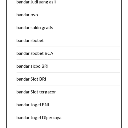
bandar Judi uang asli
bandar ovo
bandar saldo gratis
bandar sbobet
bandar sbobet BCA
bandar sicbo BRI
bandar Slot BRI
bandar Slot tergacor
bandar togel BNI
bandar togel Dipercaya