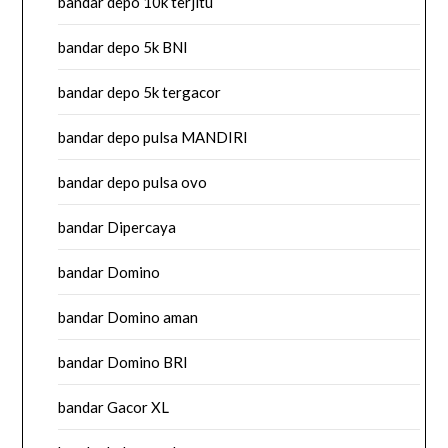
bandar depo 10k terjitu
bandar depo 5k BNI
bandar depo 5k tergacor
bandar depo pulsa MANDIRI
bandar depo pulsa ovo
bandar Dipercaya
bandar Domino
bandar Domino aman
bandar Domino BRI
bandar Gacor XL