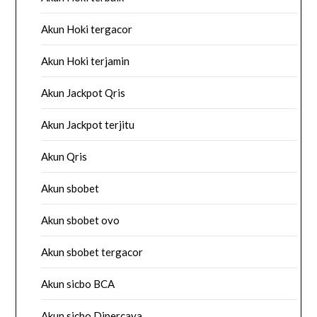
Akun Hoki tergacor
Akun Hoki terjamin
Akun Jackpot Qris
Akun Jackpot terjitu
Akun Qris
Akun sbobet
Akun sbobet ovo
Akun sbobet tergacor
Akun sicbo BCA
Akun sicbo Dipercaya