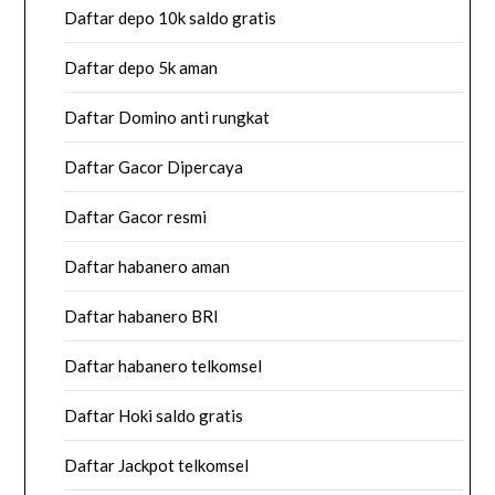
Daftar depo 10k saldo gratis
Daftar depo 5k aman
Daftar Domino anti rungkat
Daftar Gacor Dipercaya
Daftar Gacor resmi
Daftar habanero aman
Daftar habanero BRI
Daftar habanero telkomsel
Daftar Hoki saldo gratis
Daftar Jackpot telkomsel