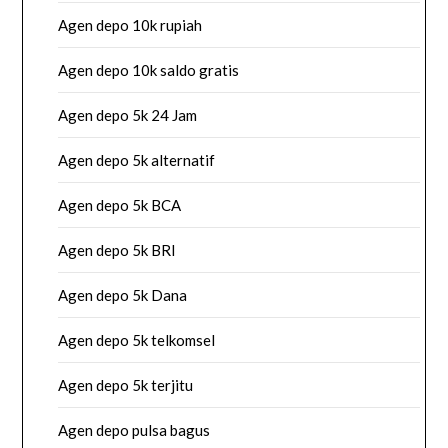
Agen depo 10k rupiah
Agen depo 10k saldo gratis
Agen depo 5k 24 Jam
Agen depo 5k alternatif
Agen depo 5k BCA
Agen depo 5k BRI
Agen depo 5k Dana
Agen depo 5k telkomsel
Agen depo 5k terjitu
Agen depo pulsa bagus