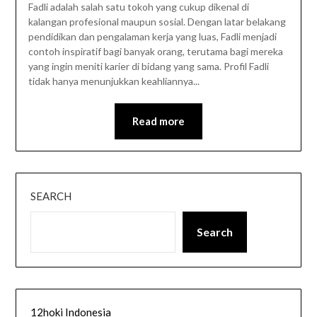
Fadli adalah salah satu tokoh yang cukup dikenal di
kalangan profesional maupun sosial. Dengan latar belakang
pendidikan dan pengalaman kerja yang luas, Fadli menjadi
contoh inspiratif bagi banyak orang, terutama bagi mereka
yang ingin meniti karier di bidang yang sama. Profil Fadli
tidak hanya menunjukkan keahliannya...
Read more
SEARCH
Search
12hoki Indonesia