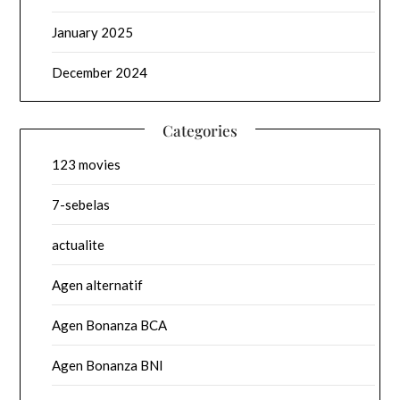
January 2025
December 2024
Categories
123 movies
7-sebelas
actualite
Agen alternatif
Agen Bonanza BCA
Agen Bonanza BNI