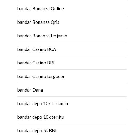
bandar Bonanza Online
bandar Bonanza Qris
bandar Bonanza terjamin
bandar Casino BCA
bandar Casino BRI
bandar Casino tergacor
bandar Dana
bandar depo 10k terjamin
bandar depo 10k terjitu
bandar depo 5k BNI