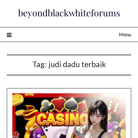
Skip
beyondblackwhiteforums
to
content
Menu
Tag:
judi dadu terbaik