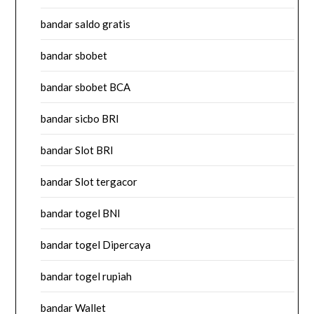
bandar saldo gratis
bandar sbobet
bandar sbobet BCA
bandar sicbo BRI
bandar Slot BRI
bandar Slot tergacor
bandar togel BNI
bandar togel Dipercaya
bandar togel rupiah
bandar Wallet