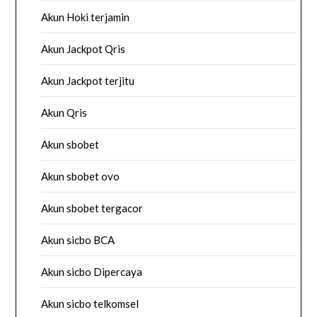
Akun Hoki terjamin
Akun Jackpot Qris
Akun Jackpot terjitu
Akun Qris
Akun sbobet
Akun sbobet ovo
Akun sbobet tergacor
Akun sicbo BCA
Akun sicbo Dipercaya
Akun sicbo telkomsel