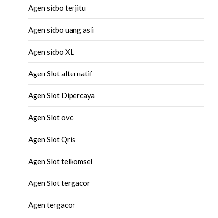
Agen sicbo terjitu
Agen sicbo uang asli
Agen sicbo XL
Agen Slot alternatif
Agen Slot Dipercaya
Agen Slot ovo
Agen Slot Qris
Agen Slot telkomsel
Agen Slot tergacor
Agen tergacor