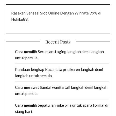
Rasakan Sensasi Slot Online Dengan Winrate 99% di
Hokiku88
.
Recent Posts
Cara memilih Serum anti aging langkah demi langkah
untuk pemula.
Panduan lengkap Kacamata pria keren langkah demi
langkah untuk pemula.
Cara merawat Sandal wanita tali langkah demi langkah
untuk pemula.
Cara memilih Sepatu lari nike pria untuk acara formal di
siang hari