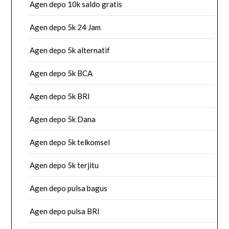
Agen depo 10k saldo gratis
Agen depo 5k 24 Jam
Agen depo 5k alternatif
Agen depo 5k BCA
Agen depo 5k BRI
Agen depo 5k Dana
Agen depo 5k telkomsel
Agen depo 5k terjitu
Agen depo pulsa bagus
Agen depo pulsa BRI