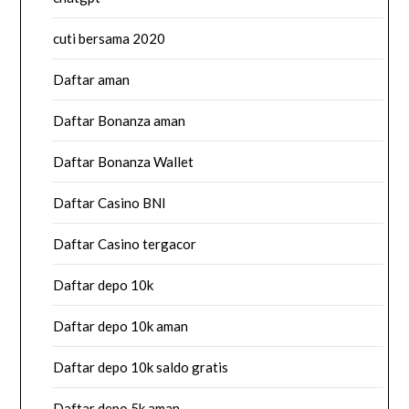
cuti bersama 2020
Daftar aman
Daftar Bonanza aman
Daftar Bonanza Wallet
Daftar Casino BNI
Daftar Casino tergacor
Daftar depo 10k
Daftar depo 10k aman
Daftar depo 10k saldo gratis
Daftar depo 5k aman