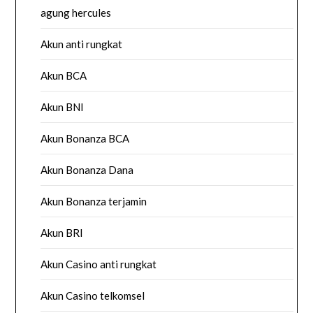
agung hercules
Akun anti rungkat
Akun BCA
Akun BNI
Akun Bonanza BCA
Akun Bonanza Dana
Akun Bonanza terjamin
Akun BRI
Akun Casino anti rungkat
Akun Casino telkomsel