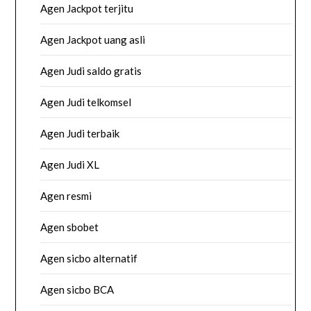
Agen Jackpot terjitu
Agen Jackpot uang asli
Agen Judi saldo gratis
Agen Judi telkomsel
Agen Judi terbaik
Agen Judi XL
Agen resmi
Agen sbobet
Agen sicbo alternatif
Agen sicbo BCA