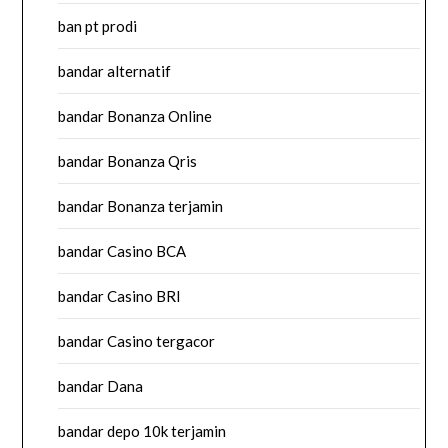
ban pt prodi
bandar alternatif
bandar Bonanza Online
bandar Bonanza Qris
bandar Bonanza terjamin
bandar Casino BCA
bandar Casino BRI
bandar Casino tergacor
bandar Dana
bandar depo 10k terjamin