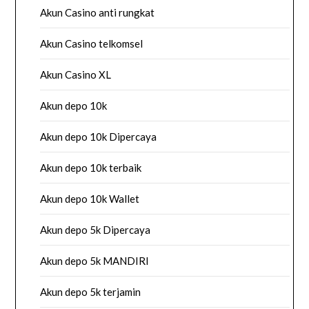
Akun Casino anti rungkat
Akun Casino telkomsel
Akun Casino XL
Akun depo 10k
Akun depo 10k Dipercaya
Akun depo 10k terbaik
Akun depo 10k Wallet
Akun depo 5k Dipercaya
Akun depo 5k MANDIRI
Akun depo 5k terjamin