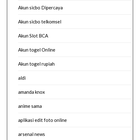
Akun sicbo Dipercaya
Akun sicbo telkomsel
Akun Slot BCA
Akun togel Online
Akun togel rupiah
aldi
amanda knox
anime sama
aplikasi edit foto online
arsenal news