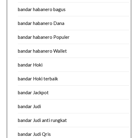
bandar habanero bagus
bandar habanero Dana
bandar habanero Populer
bandar habanero Wallet
bandar Hoki
bandar Hoki terbaik
bandar Jackpot
bandar Judi
bandar Judi anti rungkat
bandar Judi Qris