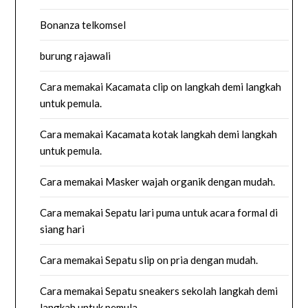
Bonanza telkomsel
burung rajawali
Cara memakai Kacamata clip on langkah demi langkah
untuk pemula.
Cara memakai Kacamata kotak langkah demi langkah
untuk pemula.
Cara memakai Masker wajah organik dengan mudah.
Cara memakai Sepatu lari puma untuk acara formal di
siang hari
Cara memakai Sepatu slip on pria dengan mudah.
Cara memakai Sepatu sneakers sekolah langkah demi
langkah untuk pemula.