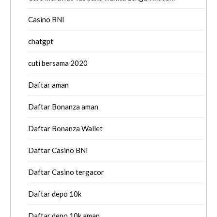
Casino BNI
chatgpt
cuti bersama 2020
Daftar aman
Daftar Bonanza aman
Daftar Bonanza Wallet
Daftar Casino BNI
Daftar Casino tergacor
Daftar depo 10k
Daftar depo 10k aman