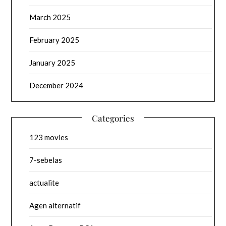
March 2025
February 2025
January 2025
December 2024
Categories
123 movies
7-sebelas
actualite
Agen alternatif