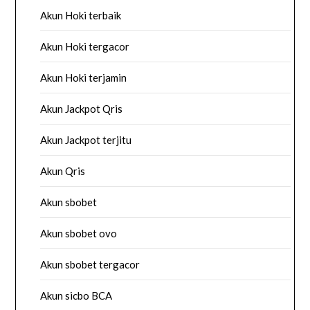
Akun Hoki terbaik
Akun Hoki tergacor
Akun Hoki terjamin
Akun Jackpot Qris
Akun Jackpot terjitu
Akun Qris
Akun sbobet
Akun sbobet ovo
Akun sbobet tergacor
Akun sicbo BCA