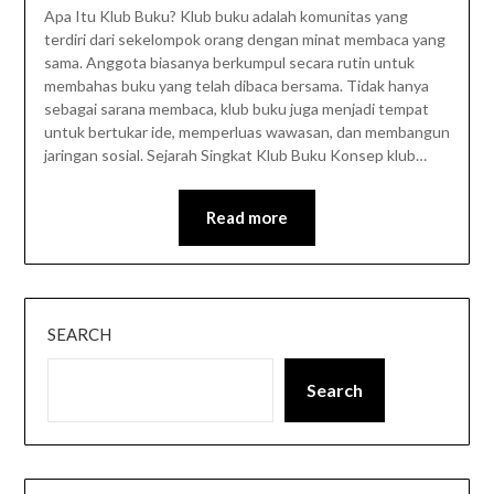
Apa Itu Klub Buku? Klub buku adalah komunitas yang
terdiri dari sekelompok orang dengan minat membaca yang
sama. Anggota biasanya berkumpul secara rutin untuk
membahas buku yang telah dibaca bersama. Tidak hanya
sebagai sarana membaca, klub buku juga menjadi tempat
untuk bertukar ide, memperluas wawasan, dan membangun
jaringan sosial. Sejarah Singkat Klub Buku Konsep klub…
Read more
SEARCH
Search