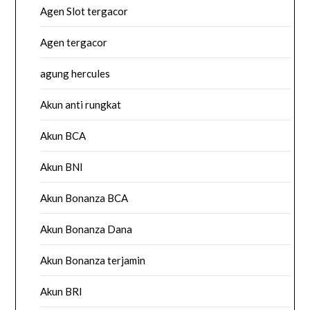
Agen Slot tergacor
Agen tergacor
agung hercules
Akun anti rungkat
Akun BCA
Akun BNI
Akun Bonanza BCA
Akun Bonanza Dana
Akun Bonanza terjamin
Akun BRI