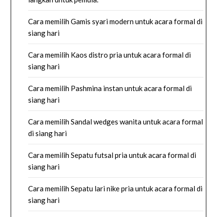
Cara memilih Gamis syari modern untuk acara formal di
siang hari
Cara memilih Kaos distro pria untuk acara formal di
siang hari
Cara memilih Pashmina instan untuk acara formal di
siang hari
Cara memilih Sandal wedges wanita untuk acara formal
di siang hari
Cara memilih Sepatu futsal pria untuk acara formal di
siang hari
Cara memilih Sepatu lari nike pria untuk acara formal di
siang hari