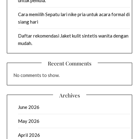
untuk pemula.
Cara memilih Sepatu lari nike pria untuk acara formal di
siang hari
Daftar rekomendasi Jaket kulit sintetis wanita dengan
mudah.
Recent Comments
No comments to show.
Archives
June 2026
May 2026
April 2026