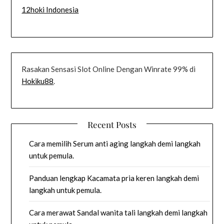
12hoki Indonesia
Rasakan Sensasi Slot Online Dengan Winrate 99% di
Hokiku88
.
Recent Posts
Cara memilih Serum anti aging langkah demi langkah
untuk pemula.
Panduan lengkap Kacamata pria keren langkah demi
langkah untuk pemula.
Cara merawat Sandal wanita tali langkah demi langkah