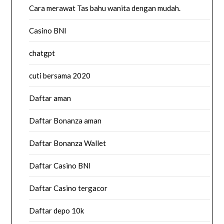
Cara merawat Tas bahu wanita dengan mudah.
Casino BNI
chatgpt
cuti bersama 2020
Daftar aman
Daftar Bonanza aman
Daftar Bonanza Wallet
Daftar Casino BNI
Daftar Casino tergacor
Daftar depo 10k