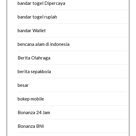
bandar togel Dipercaya
bandar togel rupiah
bandar Wallet
bencana alam di indonesia
Berita Olahraga
berita sepakbola
besar
bokep mobile
Bonanza 24 Jam
Bonanza BNI