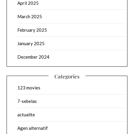
April 2025
March 2025
February 2025
January 2025
December 2024
Categories
123 movies
7-sebelas
actualite
Agen alternatif