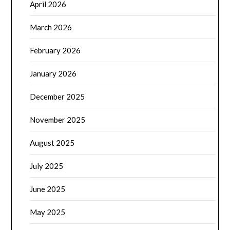
April 2026
March 2026
February 2026
January 2026
December 2025
November 2025
August 2025
July 2025
June 2025
May 2025