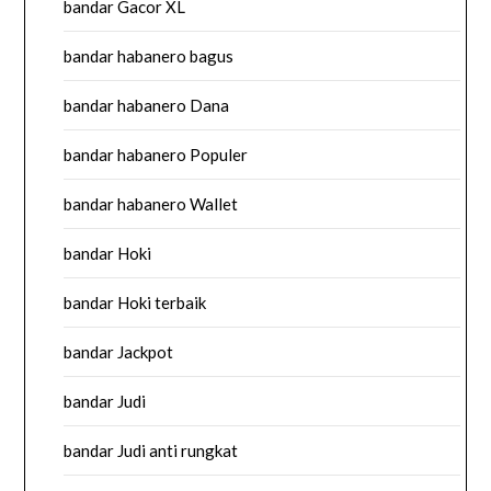
bandar Gacor XL
bandar habanero bagus
bandar habanero Dana
bandar habanero Populer
bandar habanero Wallet
bandar Hoki
bandar Hoki terbaik
bandar Jackpot
bandar Judi
bandar Judi anti rungkat