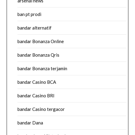
arsenal news
ban pt prodi
bandar alternatif
bandar Bonanza Online
bandar Bonanza Qris
bandar Bonanza terjamin
bandar Casino BCA
bandar Casino BRI
bandar Casino tergacor
bandar Dana