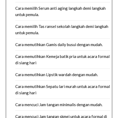
Cara memilih Serum anti aging langkah demi langkah
untuk pemula.
Cara memilih Tas ransel sekolah langkah demi langkah
untuk pemula.
Cara memutihkan Gamis daily busui dengan mudah.
Cara memutihkan Kemeja batik pria untuk acara formal
di siang hari
Cara memutihkan Lipstik wardah dengan mudah.
Cara memutihkan Sepatu lari murah untuk acara formal
di siang hari
Cara mencuci Jam tangan minimalis dengan mudah.
Cara mencuci Jam tangan skmei untuk acara formal di