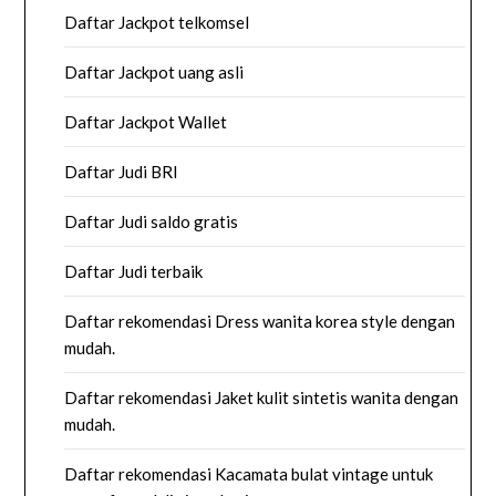
Daftar Jackpot telkomsel
Daftar Jackpot uang asli
Daftar Jackpot Wallet
Daftar Judi BRI
Daftar Judi saldo gratis
Daftar Judi terbaik
Daftar rekomendasi Dress wanita korea style dengan
mudah.
Daftar rekomendasi Jaket kulit sintetis wanita dengan
mudah.
Daftar rekomendasi Kacamata bulat vintage untuk