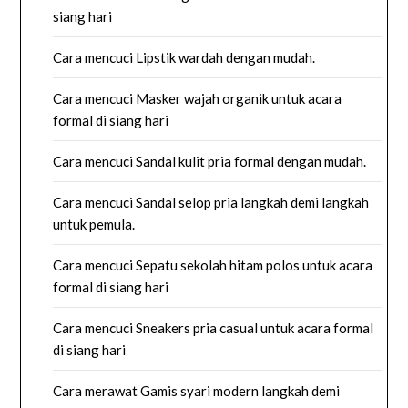
siang hari
Cara mencuci Lipstik wardah dengan mudah.
Cara mencuci Masker wajah organik untuk acara
formal di siang hari
Cara mencuci Sandal kulit pria formal dengan mudah.
Cara mencuci Sandal selop pria langkah demi langkah
untuk pemula.
Cara mencuci Sepatu sekolah hitam polos untuk acara
formal di siang hari
Cara mencuci Sneakers pria casual untuk acara formal
di siang hari
Cara merawat Gamis syari modern langkah demi