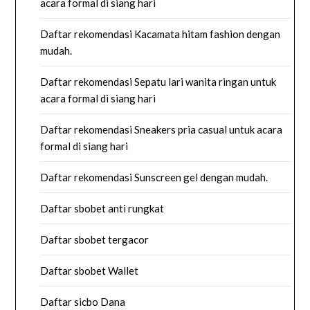
acara formal di siang hari
Daftar rekomendasi Kacamata hitam fashion dengan
mudah.
Daftar rekomendasi Sepatu lari wanita ringan untuk
acara formal di siang hari
Daftar rekomendasi Sneakers pria casual untuk acara
formal di siang hari
Daftar rekomendasi Sunscreen gel dengan mudah.
Daftar sbobet anti rungkat
Daftar sbobet tergacor
Daftar sbobet Wallet
Daftar sicbo Dana