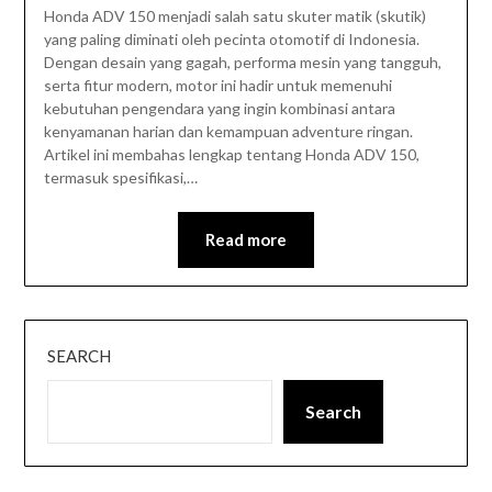
Honda ADV 150 menjadi salah satu skuter matik (skutik)
yang paling diminati oleh pecinta otomotif di Indonesia.
Dengan desain yang gagah, performa mesin yang tangguh,
serta fitur modern, motor ini hadir untuk memenuhi
kebutuhan pengendara yang ingin kombinasi antara
kenyamanan harian dan kemampuan adventure ringan.
Artikel ini membahas lengkap tentang Honda ADV 150,
termasuk spesifikasi,…
Read more
SEARCH
Search