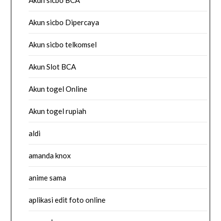
Akun sicbo BCA
Akun sicbo Dipercaya
Akun sicbo telkomsel
Akun Slot BCA
Akun togel Online
Akun togel rupiah
aldi
amanda knox
anime sama
aplikasi edit foto online