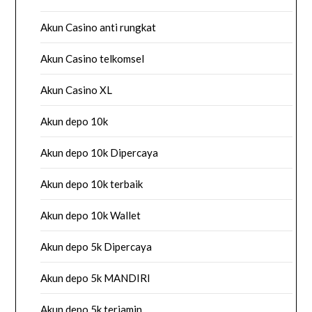
Akun Casino anti rungkat
Akun Casino telkomsel
Akun Casino XL
Akun depo 10k
Akun depo 10k Dipercaya
Akun depo 10k terbaik
Akun depo 10k Wallet
Akun depo 5k Dipercaya
Akun depo 5k MANDIRI
Akun depo 5k terjamin