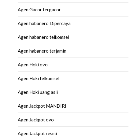
Agen Gacor tergacor
Agen habanero Dipercaya
Agen habanero telkomsel
Agen habanero terjamin
Agen Hoki ovo
Agen Hoki telkomsel
Agen Hoki uang asli
Agen Jackpot MANDIRI
Agen Jackpot ovo
Agen Jackpot resmi