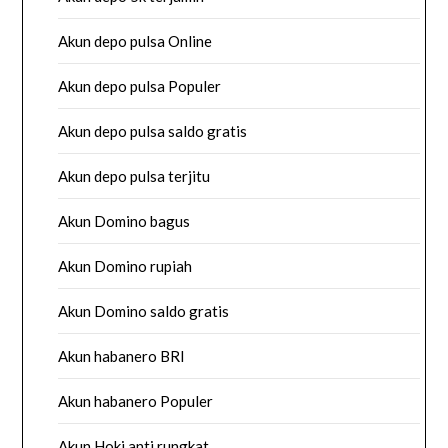
Akun depo pulsa Online
Akun depo pulsa Populer
Akun depo pulsa saldo gratis
Akun depo pulsa terjitu
Akun Domino bagus
Akun Domino rupiah
Akun Domino saldo gratis
Akun habanero BRI
Akun habanero Populer
Akun Hoki anti rungkat