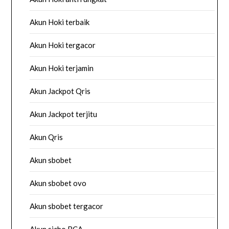
Akun Hoki terbaik
Akun Hoki tergacor
Akun Hoki terjamin
Akun Jackpot Qris
Akun Jackpot terjitu
Akun Qris
Akun sbobet
Akun sbobet ovo
Akun sbobet tergacor