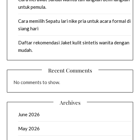
untuk pemula.
Cara memilih Sepatu lari nike pria untuk acara formal di
siang hari
Daftar rekomendasi Jaket kulit sintetis wanita dengan
mudah.
Recent Comments
No comments to show.
Archives
June 2026
May 2026