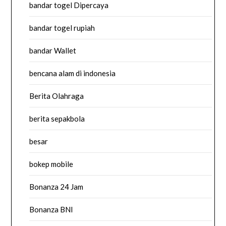
bandar togel Dipercaya
bandar togel rupiah
bandar Wallet
bencana alam di indonesia
Berita Olahraga
berita sepakbola
besar
bokep mobile
Bonanza 24 Jam
Bonanza BNI