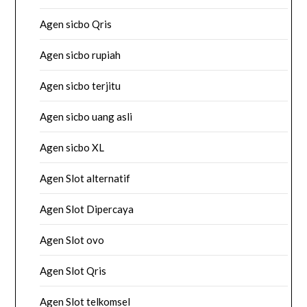
Agen sicbo Qris
Agen sicbo rupiah
Agen sicbo terjitu
Agen sicbo uang asli
Agen sicbo XL
Agen Slot alternatif
Agen Slot Dipercaya
Agen Slot ovo
Agen Slot Qris
Agen Slot telkomsel