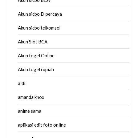
Akun sicbo BCA
Akun sicbo Dipercaya
Akun sicbo telkomsel
Akun Slot BCA
Akun togel Online
Akun togel rupiah
aldi
amanda knox
anime sama
aplikasi edit foto online