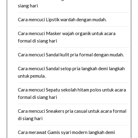
siang hari
Cara mencuci Lipstik wardah dengan mudah.
Cara mencuci Masker wajah organik untuk acara
formal di siang hari
Cara mencuci Sandal kulit pria formal dengan mudah.
Cara mencuci Sandal selop pria langkah demi langkah
untuk pemula.
Cara mencuci Sepatu sekolah hitam polos untuk acara
formal di siang hari
Cara mencuci Sneakers pria casual untuk acara formal
di siang hari
Cara merawat Gamis syari modern langkah demi