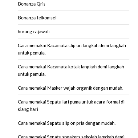
Bonanza Qris
Bonanza telkomsel
burung rajawali
Cara memakai Kacamata clip on langkah demi langkah
untuk pemula.
Cara memakai Kacamata kotak langkah demi langkah
untuk pemula.
Cara memakai Masker wajah organik dengan mudah.
Cara memakai Sepatu lari puma untuk acara formal di
siang hari
Cara memakai Sepatu slip on pria dengan mudah.
Cara memakai Sepatu sneakers sekolah langkah demi