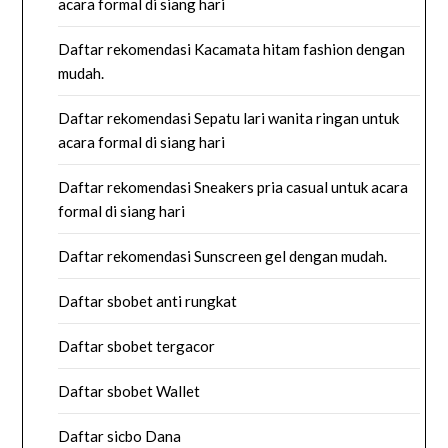
acara formal di siang hari
Daftar rekomendasi Kacamata hitam fashion dengan
mudah.
Daftar rekomendasi Sepatu lari wanita ringan untuk
acara formal di siang hari
Daftar rekomendasi Sneakers pria casual untuk acara
formal di siang hari
Daftar rekomendasi Sunscreen gel dengan mudah.
Daftar sbobet anti rungkat
Daftar sbobet tergacor
Daftar sbobet Wallet
Daftar sicbo Dana