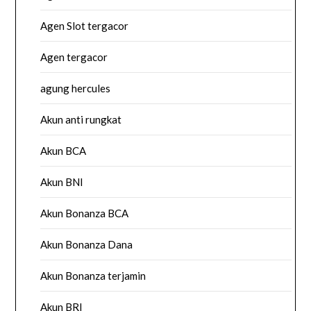
Agen Slot tergacor
Agen tergacor
agung hercules
Akun anti rungkat
Akun BCA
Akun BNI
Akun Bonanza BCA
Akun Bonanza Dana
Akun Bonanza terjamin
Akun BRI