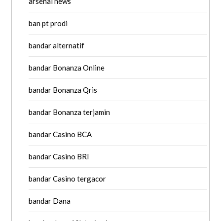
arsenal news
ban pt prodi
bandar alternatif
bandar Bonanza Online
bandar Bonanza Qris
bandar Bonanza terjamin
bandar Casino BCA
bandar Casino BRI
bandar Casino tergacor
bandar Dana