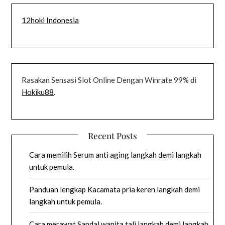
12hoki Indonesia
Rasakan Sensasi Slot Online Dengan Winrate 99% di
Hokiku88
.
Recent Posts
Cara memilih Serum anti aging langkah demi langkah
untuk pemula.
Panduan lengkap Kacamata pria keren langkah demi
langkah untuk pemula.
Cara merawat Sandal wanita tali langkah demi langkah