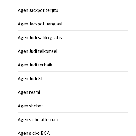
Agen Jackpot terjitu
Agen Jackpot uang asli
Agen Judi saldo gratis
Agen Judi telkomsel
Agen Judi terbaik
Agen Judi XL
Agen resmi
Agen sbobet
Agen sicbo alternatif
Agen sicbo BCA