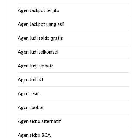
Agen Jackpot terjitu
Agen Jackpot uang asli
Agen Judi saldo gratis
Agen Judi telkomsel
Agen Judi terbaik
Agen Judi XL
Agen resmi
Agen sbobet
Agen sicbo alternatif
Agen sicbo BCA