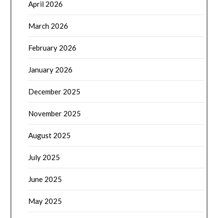
April 2026
March 2026
February 2026
January 2026
December 2025
November 2025
August 2025
July 2025
June 2025
May 2025