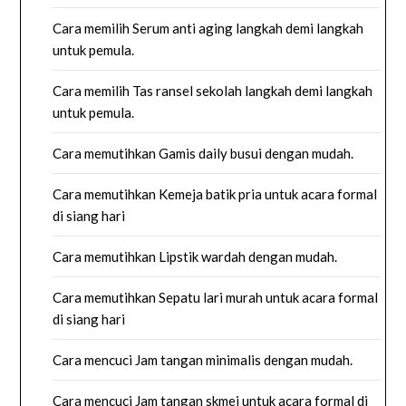
Cara memilih Serum anti aging langkah demi langkah
untuk pemula.
Cara memilih Tas ransel sekolah langkah demi langkah
untuk pemula.
Cara memutihkan Gamis daily busui dengan mudah.
Cara memutihkan Kemeja batik pria untuk acara formal
di siang hari
Cara memutihkan Lipstik wardah dengan mudah.
Cara memutihkan Sepatu lari murah untuk acara formal
di siang hari
Cara mencuci Jam tangan minimalis dengan mudah.
Cara mencuci Jam tangan skmei untuk acara formal di