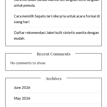
untuk pemula.
Cara memilih Sepatu lari nike pria untuk acara formal di
siang hari
Daftar rekomendasi Jaket kulit sintetis wanita dengan
mudah.
Recent Comments
No comments to show.
Archives
June 2026
May 2026