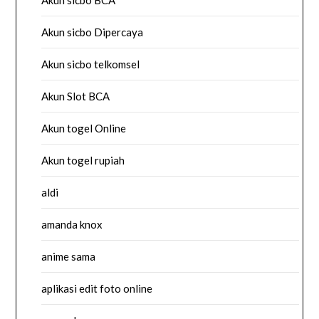
Akun sicbo BCA
Akun sicbo Dipercaya
Akun sicbo telkomsel
Akun Slot BCA
Akun togel Online
Akun togel rupiah
aldi
amanda knox
anime sama
aplikasi edit foto online