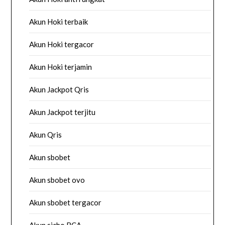
Akun Hoki terbaik
Akun Hoki tergacor
Akun Hoki terjamin
Akun Jackpot Qris
Akun Jackpot terjitu
Akun Qris
Akun sbobet
Akun sbobet ovo
Akun sbobet tergacor