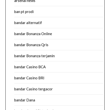
arsenal news
ban pt prodi
bandar alternatif
bandar Bonanza Online
bandar Bonanza Qris
bandar Bonanza terjamin
bandar Casino BCA
bandar Casino BRI
bandar Casino tergacor
bandar Dana