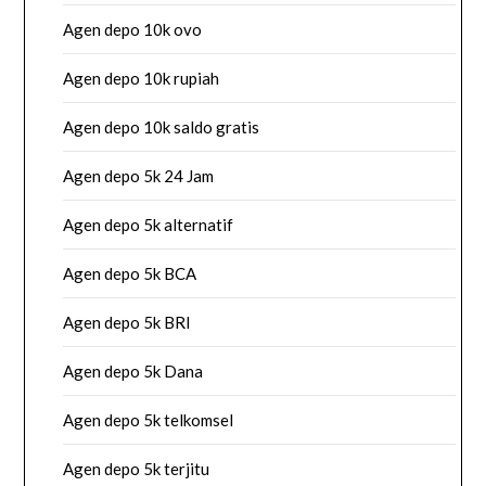
Agen depo 10k ovo
Agen depo 10k rupiah
Agen depo 10k saldo gratis
Agen depo 5k 24 Jam
Agen depo 5k alternatif
Agen depo 5k BCA
Agen depo 5k BRI
Agen depo 5k Dana
Agen depo 5k telkomsel
Agen depo 5k terjitu