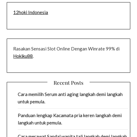
12hoki Indonesia
Rasakan Sensasi Slot Online Dengan Winrate 99% di
Hokiku88
.
Recent Posts
Cara memilih Serum anti aging langkah demi langkah
untuk pemula.
Panduan lengkap Kacamata pria keren langkah demi
langkah untuk pemula.
Cara merawat Sandal wanita tali langkah demi langkah