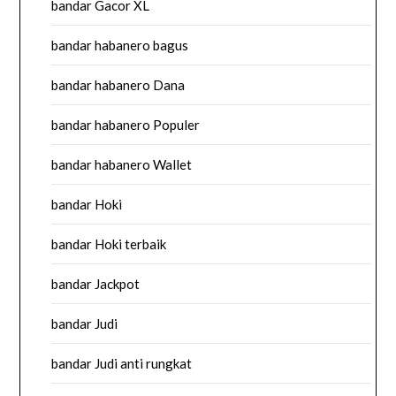
bandar Gacor XL
bandar habanero bagus
bandar habanero Dana
bandar habanero Populer
bandar habanero Wallet
bandar Hoki
bandar Hoki terbaik
bandar Jackpot
bandar Judi
bandar Judi anti rungkat