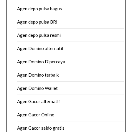
Agen depo pulsa bagus
Agen depo pulsa BRI
Agen depo pulsa resmi
Agen Domino alternatif
Agen Domino Dipercaya
Agen Domino terbaik
Agen Domino Wallet
Agen Gacor alternatif
Agen Gacor Online
Agen Gacor saldo gratis