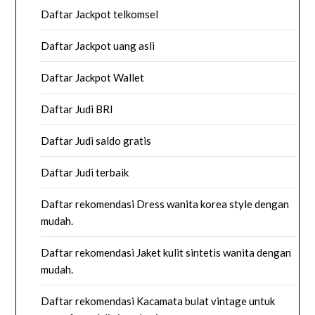
Daftar Jackpot telkomsel
Daftar Jackpot uang asli
Daftar Jackpot Wallet
Daftar Judi BRI
Daftar Judi saldo gratis
Daftar Judi terbaik
Daftar rekomendasi Dress wanita korea style dengan
mudah.
Daftar rekomendasi Jaket kulit sintetis wanita dengan
mudah.
Daftar rekomendasi Kacamata bulat vintage untuk