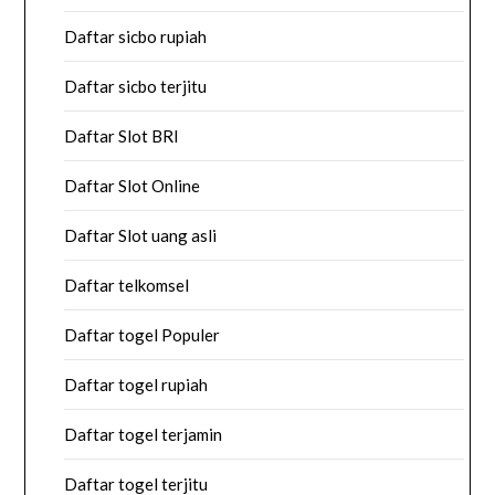
Daftar sicbo rupiah
Daftar sicbo terjitu
Daftar Slot BRI
Daftar Slot Online
Daftar Slot uang asli
Daftar telkomsel
Daftar togel Populer
Daftar togel rupiah
Daftar togel terjamin
Daftar togel terjitu